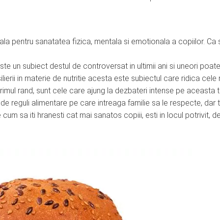
ala pentru sanatatea fizica, mentala si emotionala a copiilor. Ca 
ste un subiect destul de controversat in ultimii ani si uneori poat
ilierii in materie de nutritie acesta este subiectul care ridica cele
primul rand, sunt cele care ajung la dezbateri intense pe aceasta 
de reguli alimentare pe care intreaga familie sa le respecte, dar t
um sa iti hranesti cat mai sanatos copiii, esti in locul potrivit, de