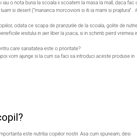
ici iau o nota buna la scoala ii scoatem la masa la mall, daca fac 
am si desert (“mananca morcoviorii si iti ia mami si prajitura”… it
piilor, odata ce scapa de pranzurile de la scoala, golite de nutrien
ficiile iesitului in aer liber la joaca, si in schimb pierd vremea i
tru care sanatatea este o prioritate?
 apoi vom ajunge si la cum sa faci sa introduci aceste produse in
opil?
e importanta este nutritia copiilor nostri. Asa cum spuneam, desi