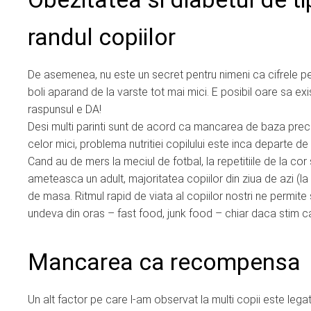
randul copiilor
De asemenea, nu este un secret pentru nimeni ca cifrele pen
boli aparand de la varste tot mai mici. E posibil oare sa exi
raspunsul e DA!
Desi multi parinti sunt de acord ca mancarea de baza precu
celor mici, problema nutritiei copilului este inca departe de 
Cand au de mers la meciul de fotbal, la repetitiile de la cor 
ameteasca un adult, majoritatea copiilor din ziua de azi (la
de masa. Ritmul rapid de viata al copiilor nostri ne permi
undeva din oras – fast food, junk food – chiar daca stim ca 
Mancarea ca recompensa
Un alt factor pe care l-am observat la multi copii este le