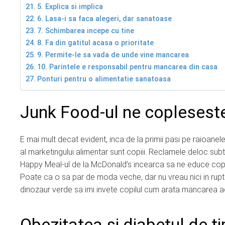
5. Explica si implica
6. Lasa-i sa faca alegeri, dar sanatoase
7. Schimbarea incepe cu tine
8. Fa din gatitul acasa o prioritate
9. Permite-le sa vada de unde vine mancarea
10. Parintele e responsabil pentru mancarea din casa
Ponturi pentru o alimentatie sanatoasa
Junk Food-ul ne coplesest
E mai mult decat evident, inca de la primii pasi pe raioanel
al marketingului alimentar sunt copiii. Reclamele deloc subti
Happy Meal-ul de la McDonald’s incearca sa ne educe copiii
Poate ca o sa par de moda veche, dar nu vreau nici in ruptu
dinozaur verde sa imi invete copilul cum arata mancarea ad
Obezitatea si diabetul de ti