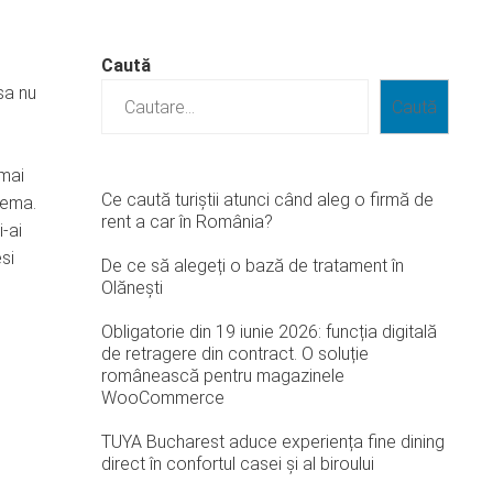
Caută
sa nu
Caută
e
 mai
Ce caută turiștii atunci când aleg o firmă de
tema.
rent a car în România?
i-ai
si
De ce să alegeți o bază de tratament în
Olănești
Obligatorie din 19 iunie 2026: funcția digitală
de retragere din contract. O soluție
românească pentru magazinele
WooCommerce
TUYA Bucharest aduce experiența fine dining
direct în confortul casei și al biroului