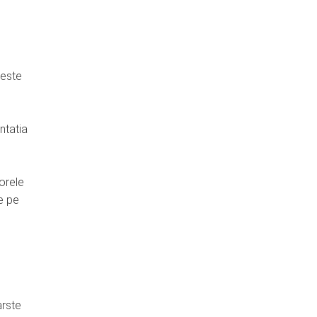
ceste
ntatia
 orele
e pe
arste