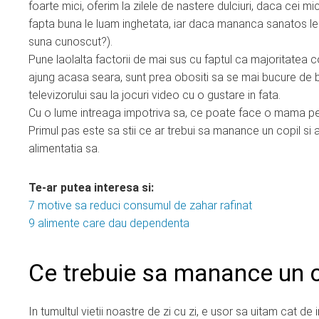
foarte mici, oferim la zilele de nastere dulciuri, daca cei m
fapta buna le luam inghetata, iar daca mananca sanatos le lu
suna cunoscut?).
Pune laolalta factorii de mai sus cu faptul ca majoritatea co
ajung acasa seara, sunt prea obositi sa se mai bucure de bene
televizorului sau la jocuri video cu o gustare in fata.
Cu o lume intreaga impotriva sa, ce poate face o mama pen
Primul pas este sa stii ce ar trebui sa manance un copil si
alimentatia sa.
Te-ar putea interesa si:
7 motive sa reduci consumul de zahar rafinat
9 alimente care dau dependenta
Ce trebuie sa manance un c
In tumultul vietii noastre de zi cu zi, e usor sa uitam cat d