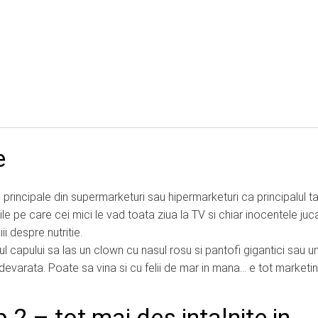
e
e principale din supermarketuri sau hipermarketuri ca principalul t
le pe care cei mici le vad toata ziua la TV si chiar inocentele jucar
 despre nutritie.
l capului sa las un clown cu nasul rosu si pantofi gigantici sau u
evarata. Poate sa vina si cu felii de mar in mana… e tot marketin
p 2 – tot mai des intalnite in