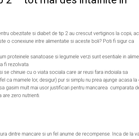
tru obezitate si diabet de tip 2 au crescut vertiginos la copii, a
ste o conexiune intre alimentatie si aceste boli? Poti fi sigur ca
m proteinele sanatoase si legumele verzi sunt esentiale in alime
a fi rezolvata.
si se chinuie cu o viata sociala care ar reusi fara indoiala sa
 fel ca mamele lor, desigur) pur si simplu nu prea ajunge acasa la
te sa gasim mult mai usor justificari pentru mancarea cumparata d
are zero nutrienti.
gatura dintre mancare si un fel anume de recompense. Inca de la v