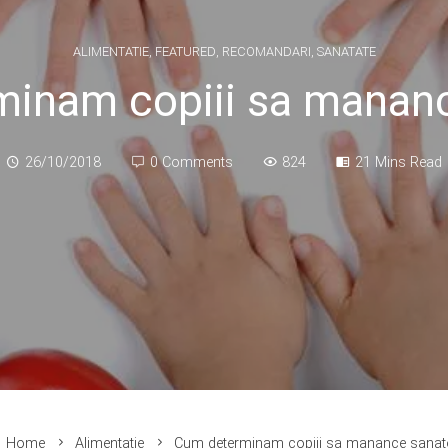
ALIMENTATIE
,
FEATURED
,
RECOMANDARI
,
SANATATE
inam copiii sa manan
26/10/2018
0 Comments
824
21 Mins Read
Home
Alimentatie
Cum determinam copiii sa manance sana