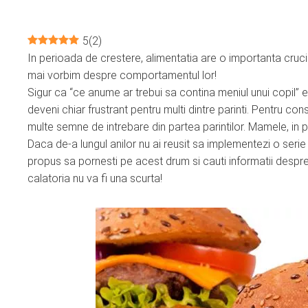
5
(
2
)
In perioada de crestere, alimentatia are o importanta cruci
ebook
mai vorbim despre comportamentul lor!
Sigur ca “ce anume ar trebui sa contina meniul unui copil” e
ter
deveni chiar frustrant pentru multi dintre parinti. Pentru cons
multe semne de intrebare din partea parintilor. Mamele, in 
edIn
Daca de-a lungul anilor nu ai reusit sa implementezi o serie 
propus sa pornesti pe acest drum si cauti informatii despre c
erest
calatoria nu va fi una scurta!
mbleupon
l