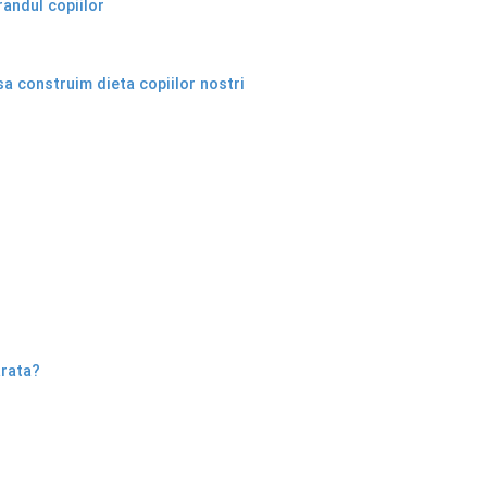
randul copiilor
sa construim dieta copiilor nostri
arata?