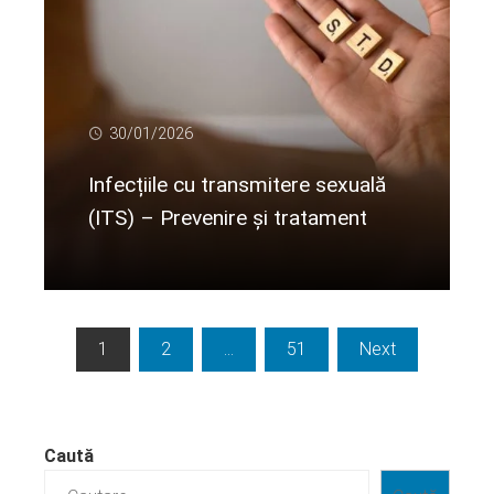
30/01/2026
Infecțiile cu transmitere sexuală
(ITS) – Prevenire și tratament
Citeste mai departe...
Paginație
1
2
…
51
Next
articole
Caută