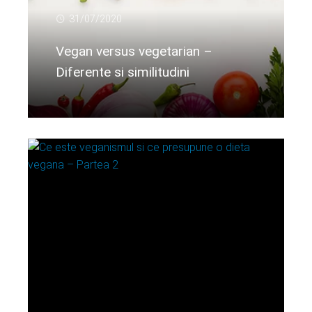
31/07/2020
Vegan versus vegetarian –
Diferente si similitudini
Citeste mai departe...