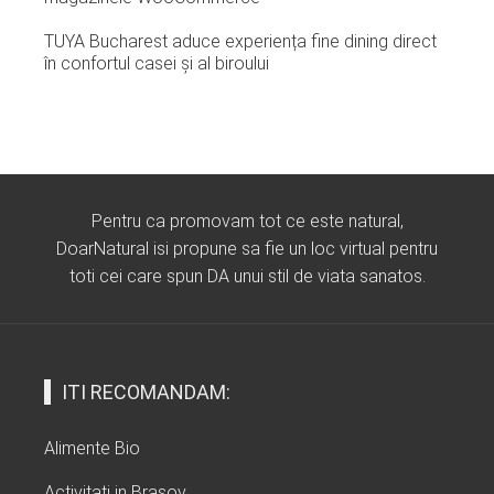
TUYA Bucharest aduce experiența fine dining direct
în confortul casei și al biroului
Pentru ca promovam tot ce este natural,
DoarNatural isi propune sa fie un loc virtual pentru
toti cei care spun DA unui stil de viata sanatos.
ITI RECOMANDAM:
Alimente Bio
Activitati in Brasov