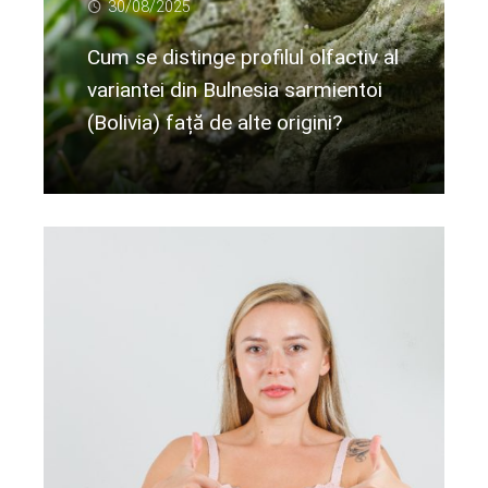
30/08/2025
Cum se distinge profilul olfactiv al
variantei din Bulnesia sarmientoi
(Bolivia) față de alte origini?
Citeste mai departe...