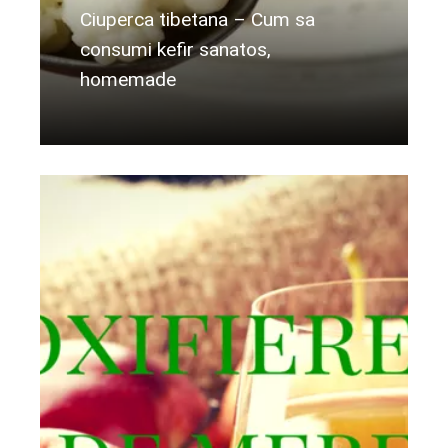
Ciuperca tibetana – Cum sa
consumi kefir sanatos,
homemade
Citeste mai departe...