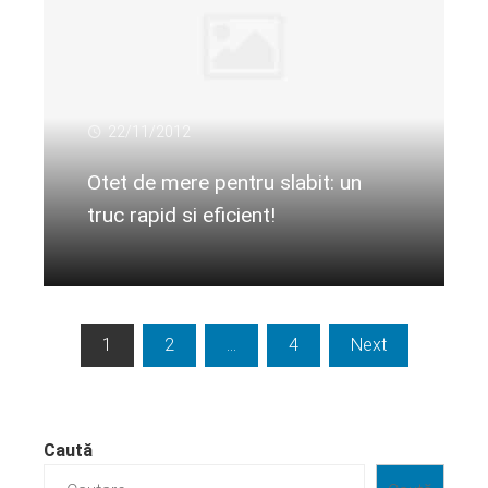
22/11/2012
Otet de mere pentru slabit: un
truc rapid si eficient!
Citeste mai departe...
Paginație
1
2
…
4
Next
articole
Caută