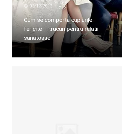
03/12/2013
Cum se comporta cuplurile
fericite – trucuri pentru relatii
sanatoase
Citeste mai departe...