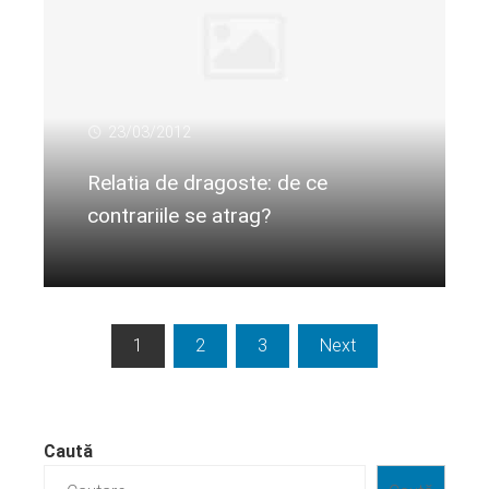
23/03/2012
Relatia de dragoste: de ce
contrariile se atrag?
Citeste mai departe...
Paginație
1
2
3
Next
articole
Caută