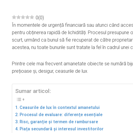
0
(
0
)
În momentele de urgență financiară sau atunci când accesul
ebook
pentru obținerea rapidă de lichidități. Procesul presupune
scurt, urmând ca bunul să fie recuperat de către propriet
ter
acestea, nu toate bunurile sunt tratate la fel în cadrul une
edIn
Printre cele mai frecvent amanetate obiecte se numără bijute
prețioase și, desigur, ceasurile de lux.
erest
Sumar articol:
mbleupon
Ceasurile de lux în contextul amanetului
l
Procesul de evaluare: diferențe esențiale
Risc, garanție și termen de rambursare
Piața secundară și interesul investitorilor