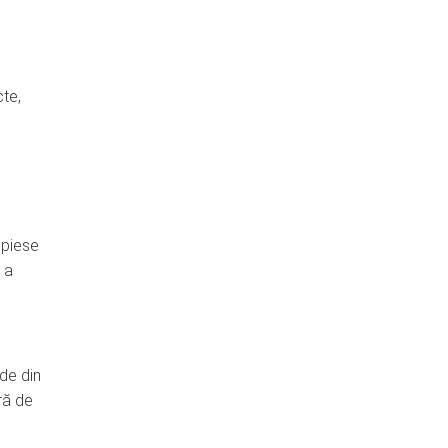
cte,
 piese
 a
de din
ră de