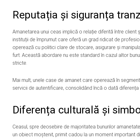
Reputația și siguranța tranz
Amanetarea unui ceas implică o relație diferită între client ș
instituții de împrumut care oferă un grad ridicat de profesiona
operează cu politici clare de stocare, asigurare și manipul
furt. Această abordare nu este standard în cazul altor bunur
stricte.
Mai mult, unele case de amanet care operează în segmentul 
servicii de autentificare, consolidând încă o dată diferența c
Diferența culturală și simbo
Ceasul, spre deosebire de majoritatea bunurilor amanetate,
un obiect moștenit, primit cadou la un moment important din 