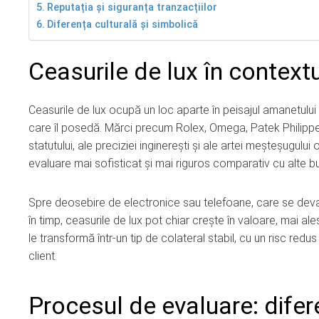
Reputația și siguranța tranzacțiilor
Diferența culturală și simbolică
Ceasurile de lux în context
Ceasurile de lux ocupă un loc aparte în peisajul amanetului dato
care îl posedă. Mărci precum Rolex, Omega, Patek Philippe
statutului, ale preciziei inginerești și ale artei meșteșugu
evaluare mai sofisticat și mai riguros comparativ cu alte bu
Spre deosebire de electronice sau telefoane, care se deva
în timp, ceasurile de lux pot chiar crește în valoare, mai al
le transformă într-un tip de colateral stabil, cu un risc re
client.
Procesul de evaluare: difer