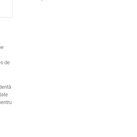
pe
es de
identă
tate
pentru