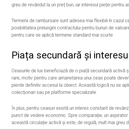
greu de revândut la un preț bun, iar interesul pieței pentru
Termenii de rambursare sunt adesea mai flexibili în cazul 
posibilitatea prelungirii contractului pentru bunuri de valoa
pentru care se aplică termene standard mai scurte.
Piața secundară și interesul
Ceasurile de lux beneficiază de o piață secundară activă și b
rare, motiv pentru care amanetarea unui ceas poate deveni 
pierde definitiv accesul la obiect. Această logică nu se aplic
colecționari sau pe platforme specializate.
În plus, pentru ceasuri există un interes constant de revâ
punct de vedere economic. Spre comparație, un aspirator 
această circulație activă și este, de regulă, mult mai greu