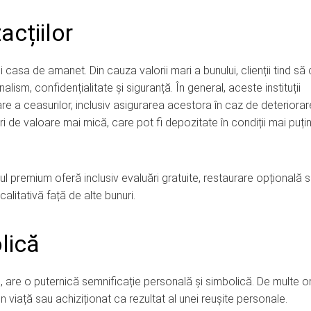
acțiilor
i casa de amanet. Din cauza valorii mari a bunului, clienții tind să
lism, confidențialitate și siguranță. În general, aceste instituții
are a ceasurilor, inclusiv asigurarea acestora în caz de deteriora
i de valoare mai mică, care pot fi depozitate în condiții mai puți
premium oferă inclusiv evaluări gratuite, restaurare opțională 
alitativă față de alte bunuri.
lică
 are o puternică semnificație personală și simbolică. De multe or
viață sau achiziționat ca rezultat al unei reușite personale.