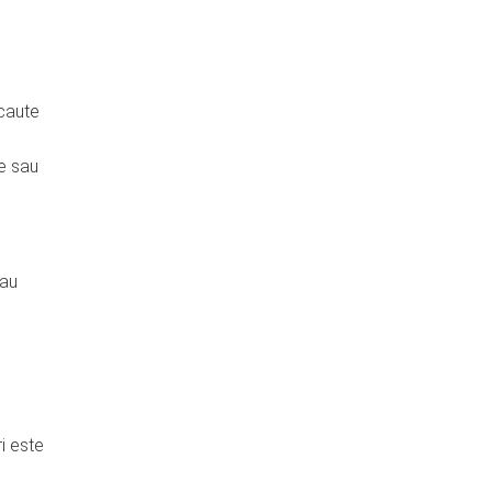
 caute
re sau
n
sau
i este