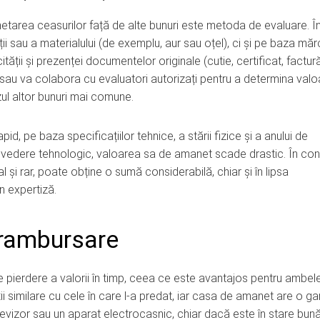
tarea ceasurilor față de alte bunuri este metoda de evaluare. Î
 sau a materialului (de exemplu, aur sau oțel), ci și pe baza mărc
cității și prezenței documentelor originale (cutie, certificat, factur
sau va colabora cu evaluatori autorizați pentru a determina val
zul altor bunuri mai comune.
, pe baza specificațiilor tehnice, a stării fizice și a anului de
 vedere tehnologic, valoarea sa de amanet scade drastic. În cont
 și rar, poate obține o sumă considerabilă, chiar și în lipsa
n expertiză.
 rambursare
 pierdere a valorii în timp, ceea ce este avantajos pentru ambele 
ii similare cu cele în care l-a predat, iar casa de amanet are o ga
levizor sau un aparat electrocasnic, chiar dacă este în stare bună