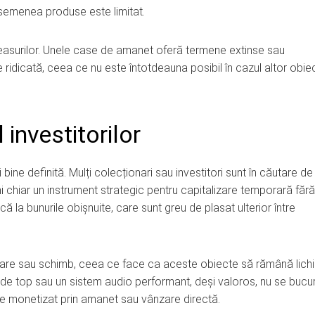
 asemenea produse este limitat.
ceasurilor. Unele case de amanet oferă termene extinse sau
re ridicată, ceea ce nu este întotdeauna posibil în cazul altor obie
 investitorilor
ine definită. Mulți colecționari sau investitori sunt în căutare de
chiar un instrument strategic pentru capitalizare temporară fără
ă la bunurile obișnuite, care sunt greu de plasat ulterior între
nzare sau schimb, ceea ce face ca aceste obiecte să rămână lichi
de top sau un sistem audio performant, deși valoros, nu se bucu
 de monetizat prin amanet sau vânzare directă.