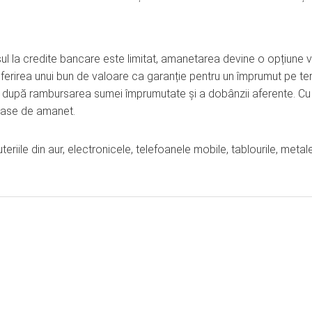
 la credite bancare este limitat, amanetarea devine o opțiune v
 oferirea unui bun de valoare ca garanție pentru un împrumut pe t
ar după rambursarea sumei împrumutate și a dobânzii aferente. Cu
i case de amanet.
riile din aur, electronicele, telefoanele mobile, tablourile, metal