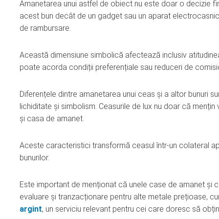
Amanetarea unui astfel de obiect nu este doar o decizie fina
acest bun decât de un gadget sau un aparat electrocasnic, 
de rambursare.
Această dimensiune simbolică afectează inclusiv atitudinea c
poate acorda condiții preferențiale sau reduceri de comisio
Diferențele dintre amanetarea unui ceas și a altor bunuri sun
lichiditate și simbolism. Ceasurile de lux nu doar că mențin v
și casa de amanet.
Aceste caracteristici transformă ceasul într-un colateral a
bunurilor.
Este important de menționat că unele case de amanet și com
evaluare și tranzacționare pentru alte metale prețioase, cum 
argint
, un serviciu relevant pentru cei care doresc să obți