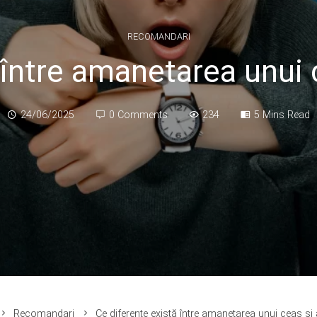
RECOMANDARI
 între amanetarea unui c
24/06/2025
0 Comments
234
5 Mins Read
Recomandari
Ce diferențe există între amanetarea unui ceas și 