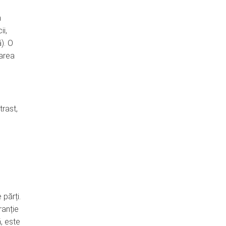
n
ii,
ă). O
oarea
rast,
părți.
ranție
, este