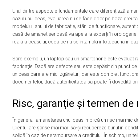
Unul dintre aspectele fundamentale care diferențiază amane
cazul unui ceas, evaluarea nu se face doar pe baza greutății
modelului, anului de fabricație, stării de funcționare, autenti
casă de amanet serioasă va apela la experți în orologerie 
reală a ceasului, ceea ce nu se întâmplă întotdeauna în ca
Spre exemplu, un laptop sau un smartphone este evaluat rapid
fabricație. Dacă are defecte sau este depășit din punct de
un ceas care are mici zgârieturi, dar este complet funcțional
documentelor, dacă autenticitatea sa poate fi dovedită pri
Risc, garanție și termen de
În general, amanetarea unui ceas implică un risc mai mic de
Clientul are șanse mai mari să-și recupereze bunul în condiț
solidă în caz de nerambursare a creditului. În schimb, un te