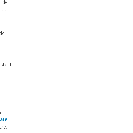
i de
rata
eli,
client
e
are
are.