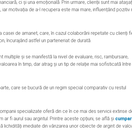
nciară, ci și una emoțională. Prin urmare, clienții sunt mai atașaț
iar motivația de a-l recupera este mai mare, influențând pozitiv 
asei de amanet, care, în cazul colaborării repetate cu clienți fid
n, încurajând astfel un parteneriat de durată.
t multiple și se manifestă la nivel de evaluare, risc, rambursare,
aloarea în timp, dar atrag și un tip de relație mai sofisticată între 
parte, care se bucură de un regim special comparativ cu restul
panii specializate oferă din ce în ce mai des servicii extinse d
ar fi aurul sau argintul. Printre aceste opțiuni, se află și
cumpar
nă lichidități imediate din vânzarea unor obiecte de argint de valo