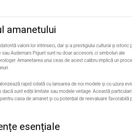
ul amanetului
rită valorii lor intrinseci, dar și a prestigiului cultural și istoric 
 sau Audemars Piguet sunt nu doar accesorii, ci simboluri ale
lui orologer. Amanetarea unui ceas de acest calibru implică un proc
nuri.
lorizează rapid odată cu lansarea de noi modele și cu uzura ev
es dacă sunt ediții limitate sau modele vintage. Această particulari
dus pentru casa de amanet și cu potențial de reevaluare favorabilă 
ențe esențiale