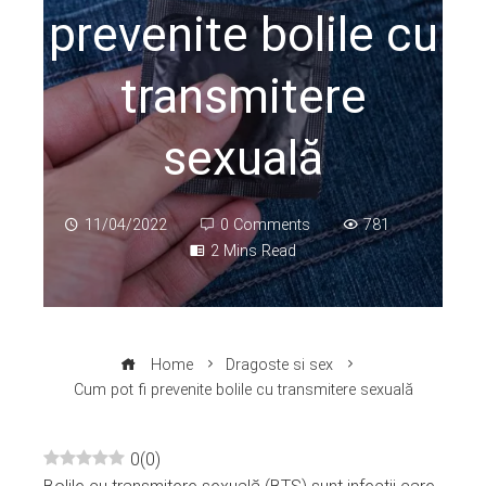
prevenite bolile cu
transmitere
sexuală
11/04/2022
0 Comments
781
2 Mins Read
Home
Dragoste si sex
Cum pot fi prevenite bolile cu transmitere sexuală
0
(
0
)