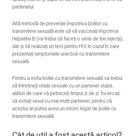
partenerul.
Altă metodă de prevenție împotriva bolilor cu
transmitere sexuală este să vă vaccinați împotriva
Hepatitei B (va trebui să faceți o serie de trei injecții),
dar și să realizați un test pentru HIV, în cazul în care
prezentați simptomele unei boli cu transmitere
sexuală.
Pentru a evita bolile cu transmitere sexuală va trebui
să întrețineți relații sexuale cu un partener stabil,
alături de care vă petreceți timpul zi de zi. Încercați
să evitați sexul cu mai mulți parteneri, pentru că
aceștia ar putea avea un istoric legat de bolile cu
transmitere sexuală.
Cât de util a fost acestă articol?