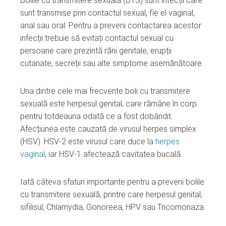
Bolile cu transmitere sexuală (BTS) sunt infecții care
ebook
sunt transmise prin contactul sexual, fie el vaginal,
anal sau oral. Pentru a preveni contactarea acestor
ter
infecții trebuie să evitați contactul sexual cu
persoane care prezintă răni genitale, erupții
edIn
cutanate, secreții sau alte simptome asemănătoare.
erest
Una dintre cele mai frecvente boli cu transmitere
sexuală este herpesul genital, care rămâne în corp
mbleupon
pentru totdeauna odată ce a fost dobândit.
Afecțiunea este cauzată de virusul herpes simplex
(HSV). HSV-2 este virusul care duce la
herpes
l
vaginal
, iar HSV-1 afectează cavitatea bucală.
Iată câteva sfaturi importante pentru a preveni bolile
cu transmitere sexuală, printre care herpesul genital,
sifilisul, Chlamydia, Gonoreea, HPV sau Tricomonaza.