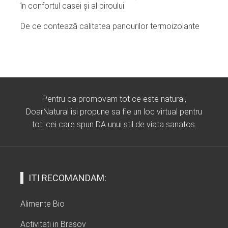
în confortul casei și al biroului
De ce contează calitatea panourilor termoizolante
Pentru ca promovam tot ce este natural,
DoarNatural isi propune sa fie un loc virtual pentru
toti cei care spun DA unui stil de viata sanatos.
ITI RECOMANDAM:
Alimente Bio
Activitati in Brasov