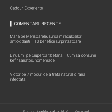
Cadouri Experiente
COMENTARII RECENTE:
Maria
pe
Merisoarele, sursa miraculosilor
antioxidanti – 10 beneficii surprinzatoare
Dinu Emil
pe
Ciuperca tibetana – Cum sa consumi
kefir sanatos, homemade
Victor
pe
7 moduri de a trata natural o rana
infectata
© 2022 DoarNatural.ro. All Right Reserved.