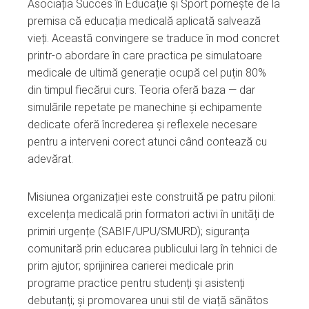
Asociația Succes în Educație și Sport pornește de la
premisa că educația medicală aplicată salvează
vieți. Această convingere se traduce în mod concret
printr-o abordare în care practica pe simulatoare
medicale de ultimă generație ocupă cel puțin 80%
din timpul fiecărui curs. Teoria oferă baza — dar
simulările repetate pe manechine și echipamente
dedicate oferă încrederea și reflexele necesare
pentru a interveni corect atunci când contează cu
adevărat.
Misiunea organizației este construită pe patru piloni:
excelența medicală prin formatori activi în unități de
primiri urgențe (SABIF/UPU/SMURD); siguranța
comunitară prin educarea publicului larg în tehnici de
prim ajutor; sprijinirea carierei medicale prin
programe practice pentru studenți și asistenți
debutanți; și promovarea unui stil de viață sănătos