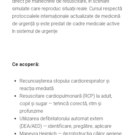
direct pe manechine de resuscitare, în scenarii
simulate care reproduc situații reale. Cursul respectă
protocoalele internaționale actualizate de medicină
de urgență și este predat de cadre medicale active
în sistemul de urgențe.
Ce acoperă:
Recunoașterea stopului cardiorespirator și
reacția imediată
Resuscitare cardiopulmonară (RCP) la adult,
copil și sugar — tehnică corectă, ritm și
profunzime
Utilizarea defibrilatorului automat extern
(DEA/AED) — identificare, pregătire, aplicare
Manevra Heimlich — dezobstrucția căilor aeriene