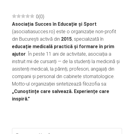
0
(
0
)
Asociația Succes în Educație și Sport
ebook
(asociatiasucces.ro) este o organizație non-profit
din București activă din
2015
, specializată în
ter
educație medicală practică și formare în prim
ajutor
. În peste 11 ani de activitate, asociația a
edIn
instruit mii de cursanți — de la studenți la medicină și
asistenți medicali, la părinți, profesori, angajați din
erest
companii și personal din cabinete stomatologice.
Motto-ul organizației sintetizează filozofia sa:
„Cunoștințe care salvează. Experiențe care
mbleupon
inspiră.”
l