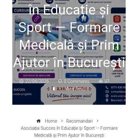
în Educație și
Sport — Formare
Medicală și Prim
Ajutor în București
22/06/2026
0 Comments
57
11 Mins Read
Home
Recomandari
Asociația Succes în Educație și Sport — Formare
Medicală și Prim Ajutor în București