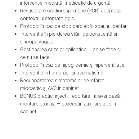
intervenție imediată, medicație de urgență
Resuscitare cardiorespiratorie (RCR) adaptată
contextului stomatologic
Protocol în caz de stop cardiac în scaunul dentar
Intervenție în pierderea stării de conștiență și
sincopă vagală
Gestionarea crizelor epileptice — ce se face și
ce nu se face
Protocol în caz de hipoglicemie și hiperventilație
Intervenție în hemoragii și traumatisme
Recunoașterea simptomelor de infarct
miocardic și AVC în cabinet
BONUS practic: injecții, recoltare intravenoasă,
montare branulă — proceduri auxiliare utile în
cabinet