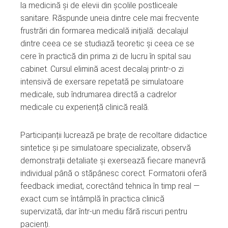
la medicină și de elevii din școlile postliceale
sanitare. Răspunde uneia dintre cele mai frecvente
frustrări din formarea medicală inițială: decalajul
dintre ceea ce se studiază teoretic și ceea ce se
cere în practică din prima zi de lucru în spital sau
cabinet. Cursul elimină acest decalaj printr-o zi
intensivă de exersare repetată pe simulatoare
medicale, sub îndrumarea directă a cadrelor
medicale cu experiență clinică reală.
Participanții lucrează pe brațe de recoltare didactice
sintetice și pe simulatoare specializate, observă
demonstrații detaliate și exersează fiecare manevră
individual până o stăpânesc corect. Formatorii oferă
feedback imediat, corectând tehnica în timp real —
exact cum se întâmplă în practica clinică
supervizată, dar într-un mediu fără riscuri pentru
pacienți.