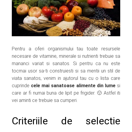
ter
edIn
erest
Pentru a oferi organismului tau toate resursele
mbleupon
necesare de vitamine, minerale si nutrienti trebuie sa
mananci variat si sanatos. Si pentru ca nu este
l
tocmai usor sa-ti construiesti si sa mentii un stil de
viata sanatos, venim in ajutorul tau cu o lista care
cuprinde
cele mai sanatoase alimente din lume
si
care ar fi numai buna de lipit pe frigider. 🙂 Astfel iti
vei aminti ce trebuie sa cumperi.
Criteriile de selectie