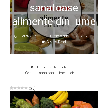
sanatoase
alimente din lume
08/09/2015
0 Comments
758
8 Mins Read
Home
Alimentatie
Cele mai sanatoase alimente din lume
0
(
0
)
ebook