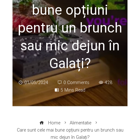
bune opțiuni
pentru un brunch
sau mic dejun în
Galați?
01/05/2024
0 Comments
428
5 Mins Read
Home
Alimentatie
Care sunt cele mai bune opțiuni pentru un brunch sau
mic dejun în Galați?