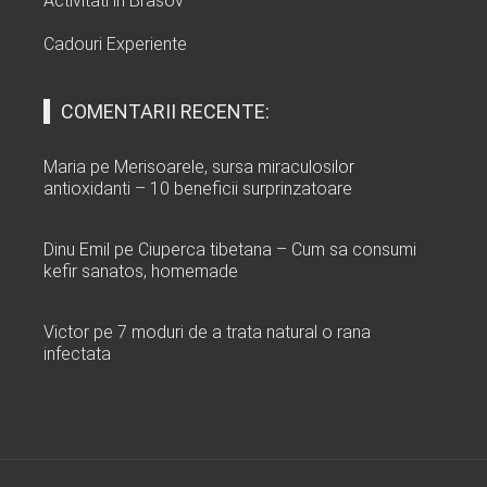
Activitati in Brasov
Cadouri Experiente
COMENTARII RECENTE:
Maria
pe
Merisoarele, sursa miraculosilor
antioxidanti – 10 beneficii surprinzatoare
Dinu Emil
pe
Ciuperca tibetana – Cum sa consumi
kefir sanatos, homemade
Victor
pe
7 moduri de a trata natural o rana
infectata