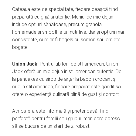
Cafeaua este de specialitate, fiecare ceașcă fiind
preparată cu grijă și atenție. Meniul de mic dejun
include opțiuni sănătoase, precum granola
homemade și smoothie-uri nutritive, dar și opțiuni mai
consistente, cum ar fi bagels cu somon sau omlete
bogate.
Union Jack:
Pentru iubitorii de stil american, Union
Jack oferă un mic dejun în stil american autentic. De
la pancakes cu sirop de arțar la bacon crocant și
ouă în stil american, fiecare preparat este gândit să
ofere o experiență culinară plină de gust și confort.
Atmosfera este informală și prietenoasă, fiind
perfectă pentru familii sau grupuri mari care doresc
să se bucure de un start de zi robust.