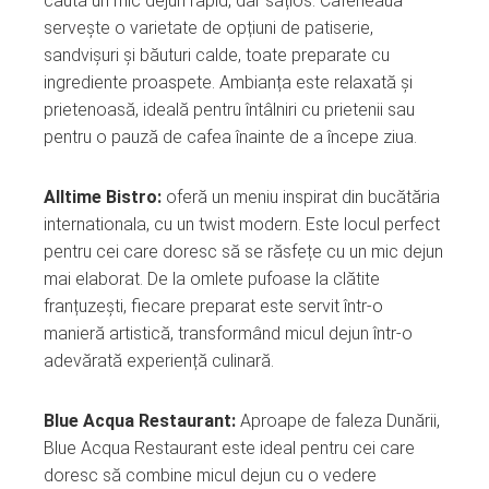
caută un mic dejun rapid, dar sățios. Cafeneaua
servește o varietate de opțiuni de patiserie,
sandvișuri și băuturi calde, toate preparate cu
ingrediente proaspete. Ambianța este relaxată și
prietenoasă, ideală pentru întâlniri cu prietenii sau
pentru o pauză de cafea înainte de a începe ziua.
Alltime Bistro:
oferă un meniu inspirat din bucătăria
internationala, cu un twist modern. Este locul perfect
pentru cei care doresc să se răsfețe cu un mic dejun
mai elaborat. De la omlete pufoase la clătite
franțuzești, fiecare preparat este servit într-o
manieră artistică, transformând micul dejun într-o
adevărată experiență culinară.
Blue Acqua Restaurant:
Aproape de faleza Dunării,
Blue Acqua Restaurant este ideal pentru cei care
doresc să combine micul dejun cu o vedere