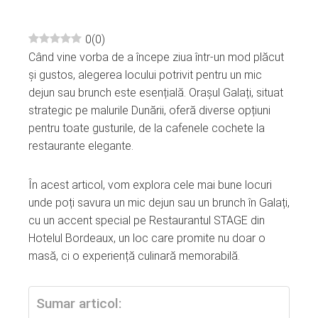
0
(
0
)
Când vine vorba de a începe ziua într-un mod plăcut
ebook
și gustos, alegerea locului potrivit pentru un mic
dejun sau brunch este esențială. Orașul Galați, situat
ter
strategic pe malurile Dunării, oferă diverse opțiuni
pentru toate gusturile, de la cafenele cochete la
edIn
restaurante elegante.
erest
În acest articol, vom explora cele mai bune locuri
unde poți savura un mic dejun sau un brunch în Galați,
mbleupon
cu un accent special pe Restaurantul STAGE din
Hotelul Bordeaux, un loc care promite nu doar o
masă, ci o experiență culinară memorabilă.
l
Sumar articol: