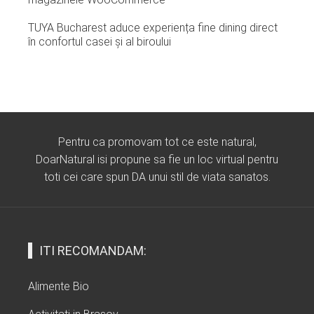
TUYA Bucharest aduce experiența fine dining direct
în confortul casei și al biroului
Pentru ca promovam tot ce este natural,
DoarNatural isi propune sa fie un loc virtual pentru
toti cei care spun DA unui stil de viata sanatos.
ITI RECOMANDAM:
Alimente Bio