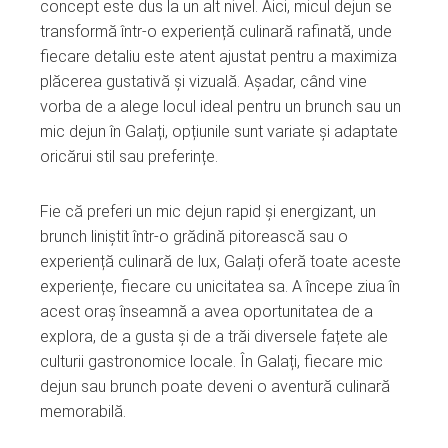
concept este dus la un alt nivel. Aici, micul dejun se
transformă într-o experiență culinară rafinată, unde
fiecare detaliu este atent ajustat pentru a maximiza
plăcerea gustativă și vizuală. Așadar, când vine
vorba de a alege locul ideal pentru un brunch sau un
mic dejun în Galați, opțiunile sunt variate și adaptate
oricărui stil sau preferințe.
Fie că preferi un mic dejun rapid și energizant, un
brunch liniștit într-o grădină pitorească sau o
experiență culinară de lux, Galați oferă toate aceste
experiențe, fiecare cu unicitatea sa. A începe ziua în
acest oraș înseamnă a avea oportunitatea de a
explora, de a gusta și de a trăi diversele fațete ale
culturii gastronomice locale. În Galați, fiecare mic
dejun sau brunch poate deveni o aventură culinară
memorabilă.