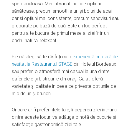
spectaculoasă. Meniul variat include opțiuni
sănătoase, precum smoothie-uri și boluri de acai,
dar și opțiuni mai consistente, precum sandvișuri sau
preparate pe bază de ouă. Este un loc perfect
pentru a te bucura de primul mese al zilei într-un
cadru natural relaxant.
Fie că alegi să te răsfeți cu o
experiență culinară de
neuitat la Restaurantul STAGE
din Hotelul Bordeaux
sau preferi o atmosferă mai casual la una dintre
cafenelele și bistrourile din oraș, Galați oferă
varietate și calitate în ceea ce privește opțiunile de
mic dejun și brunch.
Oricare ar fi preferințele tale, începerea zilei într-unul
dintre aceste locuri va adăuga o notă de bucurie și
satisfacție gastronomică zilei tale.