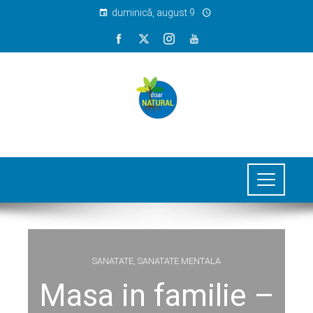
duminică, august 9
SANATATE
,
SANATATE MENTALA
Masa in familie –