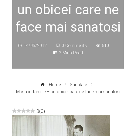
un obicei care ne
face mai sanatosi
14/05/2012
0 Comments
610
2 Mins Read
Home
Sanatate
Masa in familie – un obicei care ne face mai sanatosi
0
(
0
)
ebook