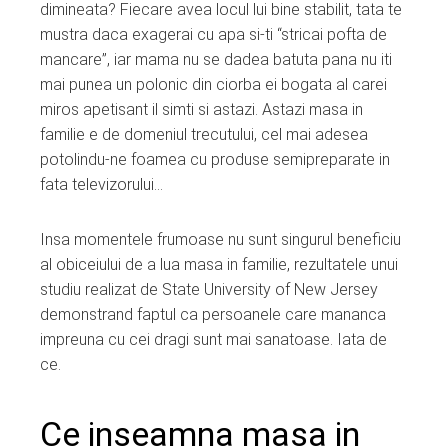
dimineata? Fiecare avea locul lui bine stabilit, tata te
mustra daca exagerai cu apa si-ti “stricai pofta de
mancare”, iar mama nu se dadea batuta pana nu iti
mai punea un polonic din ciorba ei bogata al carei
miros apetisant il simti si astazi. Astazi masa in
familie e de domeniul trecutului, cel mai adesea
potolindu-ne foamea cu produse semipreparate in
fata televizorului…
Insa momentele frumoase nu sunt singurul beneficiu
al obiceiului de a lua masa in familie, rezultatele unui
studiu realizat de State University of New Jersey
demonstrand faptul ca persoanele care mananca
impreuna cu cei dragi sunt mai sanatoase. Iata de
ce.
Ce inseamna masa in