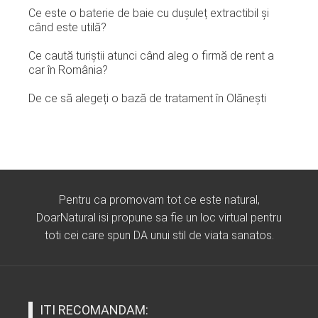
Ce este o baterie de baie cu dușuleț extractibil și
când este utilă?
Ce caută turiștii atunci când aleg o firmă de rent a
car în România?
De ce să alegeți o bază de tratament în Olănești
Pentru ca promovam tot ce este natural,
DoarNatural isi propune sa fie un loc virtual pentru
toti cei care spun DA unui stil de viata sanatos.
ITI RECOMANDAM: