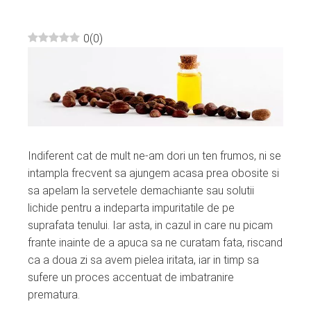
0
(
0
)
ebook
ter
edIn
Indiferent cat de mult ne-am dori un ten frumos, ni se
intampla frecvent sa ajungem acasa prea obosite si
erest
sa apelam la servetele demachiante sau solutii
lichide pentru a indeparta impuritatile de pe
mbleupon
suprafata tenului. Iar asta, in cazul in care nu picam
frante inainte de a apuca sa ne curatam fata, riscand
l
ca a doua zi sa avem pielea iritata, iar in timp sa
sufere un proces accentuat de imbatranire
prematura.