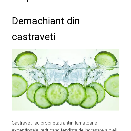
Demachiant din
castraveti
Castravetii au proprietati antiinflamatoarie
exceptionale, reducand tendinta de ingrasare a pielii,