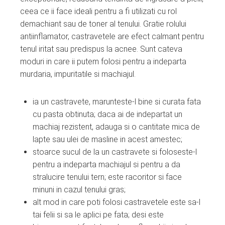
ceea ce ii face ideali pentru a fi utilizati cu rol
demachiant sau de toner al tenului. Gratie rolului
antiinflamator, castravetele are efect calmant pentru
tenul iritat sau predispus la acnee. Sunt cateva
moduri in care ii putem folosi pentru a indeparta
murdaria, impuritatile si machiajul.
ia un castravete, marunteste-l bine si curata fata
cu pasta obtinuta; daca ai de indepartat un
machiaj rezistent, adauga si o cantitate mica de
lapte sau ulei de masline in acest amestec;
stoarce sucul de la un castravete si foloseste-l
pentru a indeparta machiajul si pentru a da
stralucire tenului tern; este racoritor si face
minuni in cazul tenului gras;
alt mod in care poti folosi castravetele este sa-l
tai felii si sa le aplici pe fata; desi este