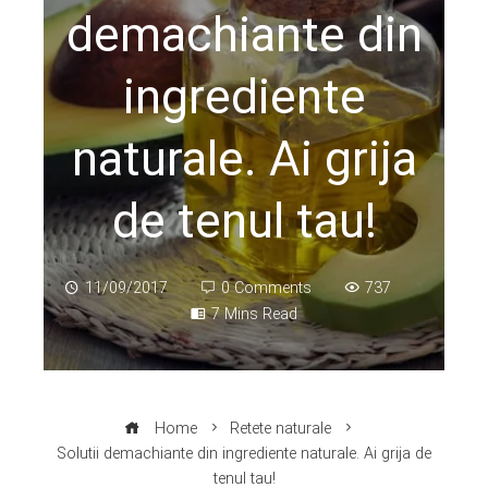
demachiante din
ingrediente
naturale. Ai grija
de tenul tau!
11/09/2017
0 Comments
737
7 Mins Read
Home
Retete naturale
Solutii demachiante din ingrediente naturale. Ai grija de
tenul tau!