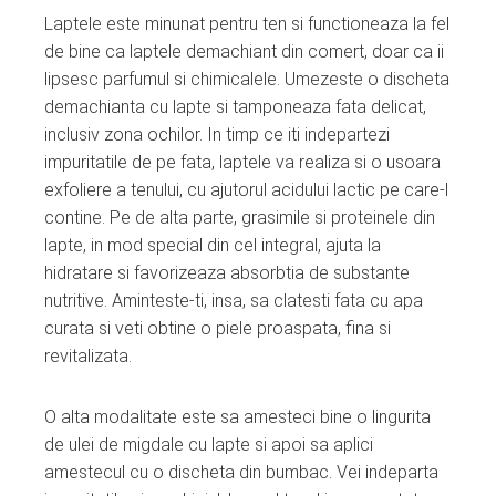
Laptele este minunat pentru ten si functioneaza la fel
de bine ca laptele demachiant din comert, doar ca ii
lipsesc parfumul si chimicalele. Umezeste o discheta
demachianta cu lapte si tamponeaza fata delicat,
inclusiv zona ochilor. In timp ce iti indepartezi
impuritatile de pe fata, laptele va realiza si o usoara
exfoliere a tenului, cu ajutorul acidului lactic pe care-l
contine. Pe de alta parte, grasimile si proteinele din
lapte, in mod special din cel integral, ajuta la
hidratare si favorizeaza absorbtia de substante
nutritive. Aminteste-ti, insa, sa clatesti fata cu apa
curata si veti obtine o piele proaspata, fina si
revitalizata.
O alta modalitate este sa amesteci bine o lingurita
de ulei de migdale cu lapte si apoi sa aplici
amestecul cu o discheta din bumbac. Vei indeparta