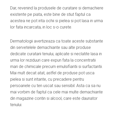
Dar, revenind la produsele de curatare si demachiere
existente pe piata, este bine de stiut faptul ca
acestea ne pot irita ochii si pielea si pot lasa in urma
lor fata incarcata, in loc s-o curete.
Dermatologii avertizeaza ca toate aceste substante
din servetelele demachiante sau alte produse
dedicate curatarii tenului, aplicate si neclatite lasa in
urma lor reziduuri care expun fata la concentratii
mari de chimicale precum emulsifiantii si surfactantii.
Mai mult decat atat, astfel de produse pot usca
pielea si sunt iritante, cu precadere pentru
persoanele cu ten uscat sau sensibil. Asta ca sa nu
mai vorbim de faptul ca cele mai multe demachiante
din magazine contin si alcool, care este daunator
tenului.