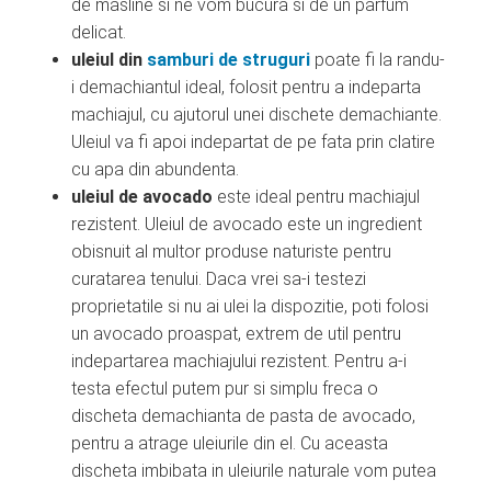
de masline si ne vom bucura si de un parfum
delicat.
uleiul din
samburi de struguri
poate fi la randu-
i demachiantul ideal, folosit pentru a indeparta
machiajul, cu ajutorul unei dischete demachiante.
Uleiul va fi apoi indepartat de pe fata prin clatire
cu apa din abundenta.
uleiul de avocado
este ideal pentru machiajul
rezistent. Uleiul de avocado este un ingredient
obisnuit al multor produse naturiste pentru
curatarea tenului. Daca vrei sa-i testezi
proprietatile si nu ai ulei la dispozitie, poti folosi
un avocado proaspat, extrem de util pentru
indepartarea machiajului rezistent. Pentru a-i
testa efectul putem pur si simplu freca o
discheta demachianta de pasta de avocado,
pentru a atrage uleiurile din el. Cu aceasta
discheta imbibata in uleiurile naturale vom putea