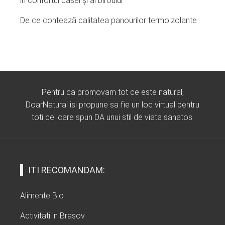
în confortul casei și al biroului
De ce contează calitatea panourilor termoizolante
Pentru ca promovam tot ce este natural,
DoarNatural isi propune sa fie un loc virtual pentru
toti cei care spun DA unui stil de viata sanatos.
ITI RECOMANDAM:
Alimente Bio
Activitati in Brasov