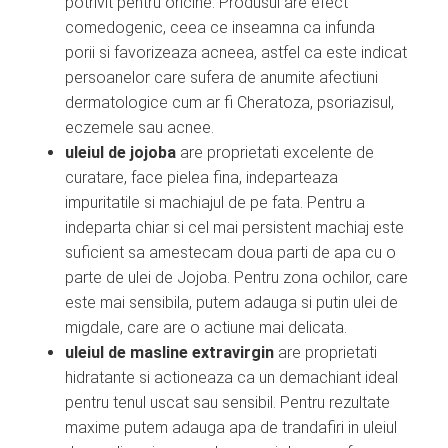
potrivit pentru oricine. Produsul are efect
comedogenic, ceea ce inseamna ca infunda
porii si favorizeaza acneea, astfel ca este indicat
persoanelor care sufera de anumite afectiuni
dermatologice cum ar fi Cheratoza, psoriazisul,
eczemele sau acnee.
uleiul de jojoba
are proprietati excelente de
curatare, face pielea fina, indeparteaza
impuritatile si machiajul de pe fata. Pentru a
indeparta chiar si cel mai persistent machiaj este
suficient sa amestecam doua parti de apa cu o
parte de ulei de Jojoba. Pentru zona ochilor, care
este mai sensibila, putem adauga si putin ulei de
migdale, care are o actiune mai delicata.
uleiul de masline extravirgin
are proprietati
hidratante si actioneaza ca un demachiant ideal
pentru tenul uscat sau sensibil. Pentru rezultate
maxime putem adauga apa de trandafiri in uleiul