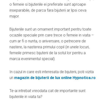
ter
o femeie si bijuteriile ei preferate sunt aproape
inseparabile, de parca fara bijuterii ar lipsi ceva
edIn
major.
erest
Bijuteriile sunt un ornament important pentru toate
ocaziile speciale prin care trece o femeie in viata –
mbleupon
cum ar fi o nunta, o aniversare, o petrecere de
nastere, la nasterea primului copil (in unele locuri,
femeile primesc bijuterii de la sotul lor pentru a
l
marca evenimentul special).
In cazul in care esti interesata de bijuterii, poti vizita
un
magazin de bijuterii de lux online Hypnotica.ro
.
Te-ai intrebat vreodata cat de importante sunt
bijuteriile in viata ta?