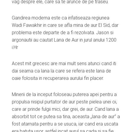
vag despre ele, care sa te arunce de pe traseu.
Gandirea moderna este ca infatiseaza regiunea
Wadi Fawakhir in care se afla mina de aur El Sid, dar
problema este departe de a fi rezolvata. Jason si
argonautii au cautat Lana de Aur in jurul anului 1200
i.Hr
Acest mit grecesc are mai mult sens atunci cand iti
dai seama ca lana la care se refera este lana de
oaie folosita in recuperarea aurului fin placer.
Minerii de la inceput foloseau puterea apei pentru a
propulsa nisipul purtator de aur peste pielea unei oi,
care ar prinde fulgii mici, dar grei, de aur. Cand lana a
absorbit tot ce putea sa tina, aceasta „lana de aur” a
fost atarnata pentru a se usuca, iar cand era uscata
era batuta usor, astfel incat aurul sa cada si sa fie