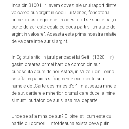
Inca din 3100 i.Hr., avem dovezi ale unui raport dintre
valoarea aur/argint in codul lui Menes, fondatorul
primei dinastii egiptene. In acest cod se spune ca „o
parte de aur este egala cu doua parti si jumatate de
argint in valoare”. Aceasta este prima noastra relatie
de valoare intre aur si argint.
In Egiptul antic, in jurul perioadei lui Seti I (1320 i.Hr.),
gasim crearea primei harti de comori din aur
cunoscuta acum de noi. Astazi, in Muzeul din Torino
se afla un papirus si fragmente cunoscute sub
numele de „Carte des mines d’or”. Infatiseaza minele
de aur, cartierele minerilor, drumul care duce la mine
si muntii purtatori de aur si asa mai departe.
Unde se afla mina de aur? Ei bine, stii cum este cu
hartile cu comori – intotdeauna exista ceva putin