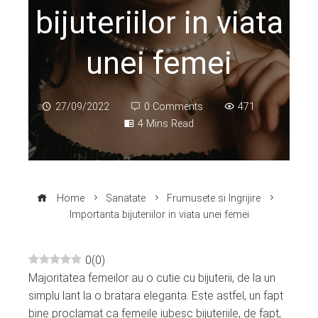
bijuteriilor in viata
unei femei
27/09/2022
0 Comments
471
4 Mins Read
Home
Sanatate
Frumusete si Ingrijire
Importanta bijuteriilor in viata unei femei
0
(
0
)
Majoritatea femeilor au o cutie cu bijuterii, de la un
ebook
simplu lant la o bratara eleganta. Este astfel, un fapt
bine proclamat ca femeile iubesc bijuteriile, de fapt,