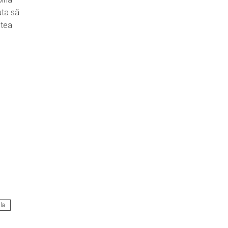
uta să
stea
la