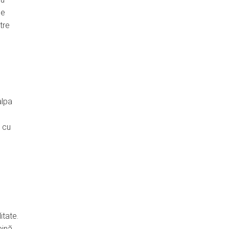
he
tre
alpa
a cu
itate.
bină