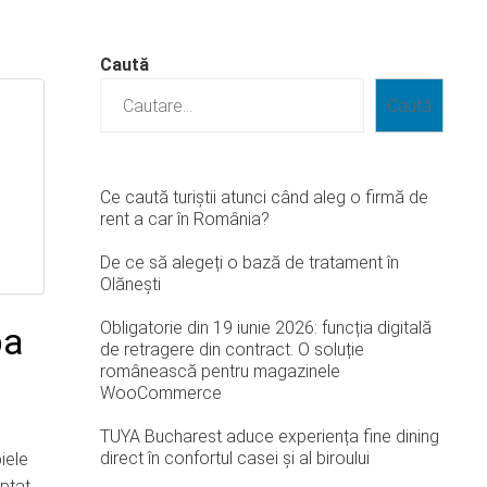
Caută
Caută
Ce caută turiștii atunci când aleg o firmă de
rent a car în România?
De ce să alegeți o bază de tratament în
Olănești
Obligatorie din 19 iunie 2026: funcția digitală
ba
de retragere din contract. O soluție
românească pentru magazinele
WooCommerce
TUYA Bucharest aduce experiența fine dining
direct în confortul casei și al biroului
iele
eptat