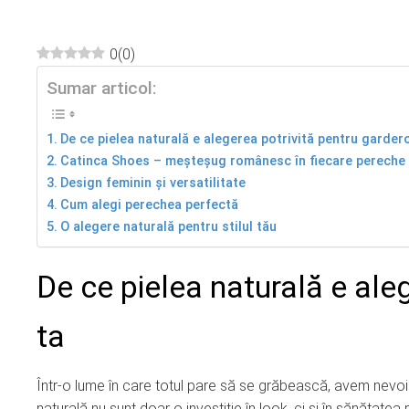
0
(
0
)
Sumar articol:
ebook
ter
De ce pielea naturală e alegerea potrivită pentru garder
Catinca Shoes – meșteșug românesc în fiecare pereche
Design feminin și versatilitate
edIn
Cum alegi perechea perfectă
O alegere naturală pentru stilul tău
erest
De ce pielea naturală e ale
mbleupon
ta
l
Într-o lume în care totul pare să se grăbească, avem nevoie 
naturală nu sunt doar o investiție în look, ci și în sănătatea 