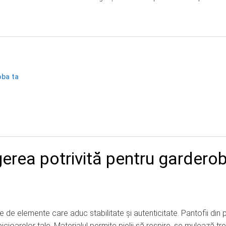
oba ta
gerea potrivită pentru gardero
de elemente care aduc stabilitate și autenticitate. Pantofii din p
picioarelor tale. Materialul permite pielii să respire, se mulează tr