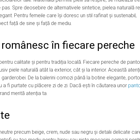
 pas. Spre deosebire de alternativele sintetice, pielea naturală re
legant. Pentru femeile care își doresc un stil rafinat și sustenabil,
ect față de sine și față de mediu.
românesc în fiecare pereche
tru calitate și pentru tradiția locală. Fiecare pereche de panto
iv piele naturală atât la exterior, cât și la interior. Această atenți
a garderobei. De la balerini comozi până la botine elegante, portof
 a fi purtate cu plăcere zi de zi. Dacă ești în căutarea unor
panto
rand merită atenția ta.
ate
i neutre precum beige, crem, nude sau negru și detalii delicate car
antofi cu toc mediu pentru birou sau niște mocasini comozi pent