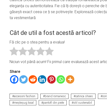
eleganța cu autenticitatea. Fie că îți dorești o pereche de
găsești exact ceea ce ți se potrivește. Explorează colecț
ta vestimentară.
Cât de util a fost acestă articol?
Fă clic pe o stea pentru a evalua!
Niciun vot până acum! Fii primul care evaluează acest artic
Share
accesorii fashion
brand romanesc
catinca shoes
con
meșteșug local
pantofi din piele
stil sustenabil