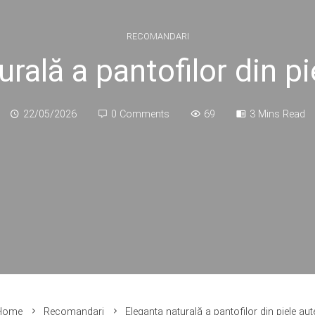
RECOMANDARI
rală a pantofilor din p
22/05/2026
0 Comments
69
3 Mins Read
ome
Recomandari
Eleganța naturală a pantofilor din piele aut