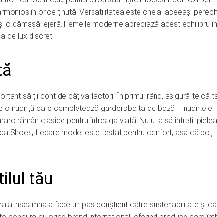
armonios în orice ținută. Versatilitatea este cheia: aceeași perec
i și o cămașă lejeră. Femeile moderne apreciază acest echilibru în
ia de lux discret.
tă
ortant să ții cont de câțiva factori. În primul rând, asigură-te că t
alege o nuanță care completează garderoba ta de bază – nuanțele
aro rămân clasice pentru întreaga viață. Nu uita să întreții piele
nca Shoes, fiecare model este testat pentru confort, așa că poți
ilul tău
urală înseamnă a face un pas conștient către sustenabilitate și cal
concura cu orice brand internațional, oferind produse care îm