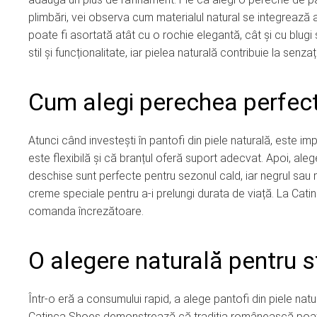
plimbări, vei observa cum materialul natural se integrează 
poate fi asortată atât cu o rochie elegantă, cât și cu blug
stil și funcționalitate, iar pielea naturală contribuie la senzaț
Cum alegi perechea perfec
Atunci când investești în pantofi din piele naturală, este imp
este flexibilă și că branțul oferă suport adecvat. Apoi, 
deschise sunt perfecte pentru sezonul cald, iar negrul sau m
creme speciale pentru a-i prelungi durata de viață. La Cati
comanda încrezătoare.
O alegere naturală pentru st
Într-o eră a consumului rapid, a alege pantofi din piele nat
Catinca Shoes demonstrează că tradiția românească poate 