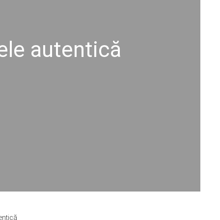
iele autentică
entică