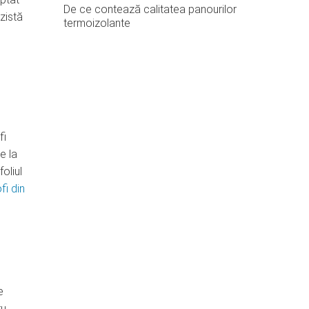
De ce contează calitatea panourilor
zistă
termoizolante
fi
e la
oliul
fi din
e
ru