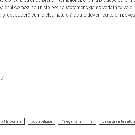
 balerini comozi sau niște botine statement, gama variată te va aj
ia și descoperă cum pielea naturală poate deveni parte din pove
ol.
fort la purtare
durabilitate
eleganță feminina
incaltaminte natura