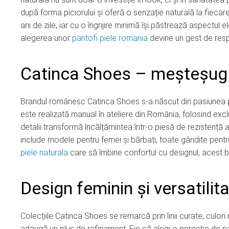
după forma piciorului și oferă o senzație naturală la fiecare
ani de zile, iar cu o îngrijire minimă își păstrează aspectul e
alegerea unor
pantofi piele romania
devine un gest de resp
Catinca Shoes – meșteșug 
Brandul românesc Catinca Shoes s-a născut din pasiunea pen
este realizată manual în ateliere din România, folosind exclus
detalii transformă încălțămintea într-o piesă de rezistență 
include modele pentru femei și bărbați, toate gândite pentru
piele naturala
care să îmbine confortul cu designul, acest b
Design feminin și versatilit
Colecțiile Catinca Shoes se remarcă prin linii curate, culor
adaugă un plus de rafinament. Fie că alegi o pereche de p