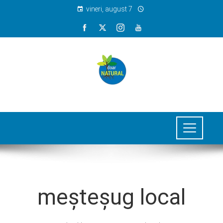
vineri, august 7
meșteșug local