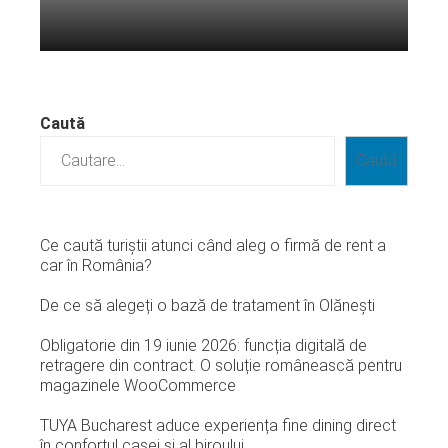
Citeste mai departe...
Caută
Caută
Ce caută turiștii atunci când aleg o firmă de rent a
car în România?
De ce să alegeți o bază de tratament în Olănești
Obligatorie din 19 iunie 2026: funcția digitală de
retragere din contract. O soluție românească pentru
magazinele WooCommerce
TUYA Bucharest aduce experiența fine dining direct
în confortul casei și al biroului