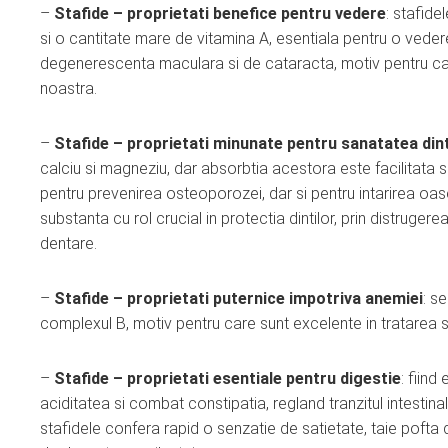
–
Stafide – proprietati benefice pentru vedere
: stafide
si o cantitate mare de vitamina A, esentiala pentru o vede
degenerescenta maculara si de cataracta, motiv pentru care,
noastra.
–
Stafide – proprietati minunate pentru sanatatea dint
calciu si magneziu, dar absorbtia acestora este facilitata s
pentru prevenirea osteoporozei, dar si pentru intarirea oasel
substanta cu rol crucial in protectia dintilor, prin distrug
dentare.
–
Stafide – proprietati puternice impotriva anemiei
: s
complexul B, motiv pentru care sunt excelente in tratarea
–
Stafide – proprietati esentiale pentru digestie
: fiin
aciditatea si combat constipatia, regland tranzitul intestinal
stafidele confera rapid o senzatie de satietate, taie pofta 