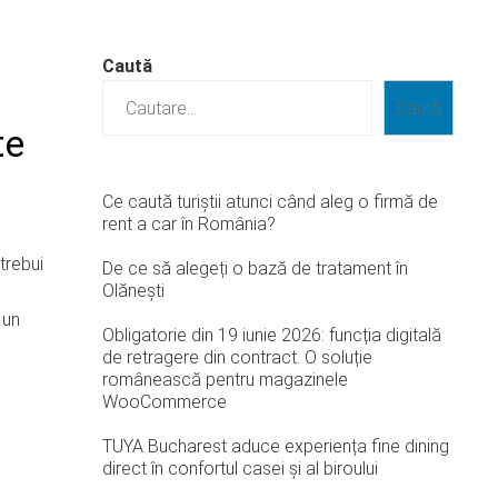
Caută
Caută
te
Ce caută turiștii atunci când aleg o firmă de
rent a car în România?
trebui
De ce să alegeți o bază de tratament în
Olănești
 un
Obligatorie din 19 iunie 2026: funcția digitală
de retragere din contract. O soluție
românească pentru magazinele
WooCommerce
TUYA Bucharest aduce experiența fine dining
direct în confortul casei și al biroului