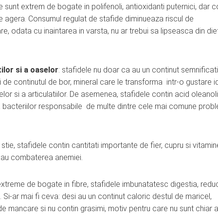
le sunt extrem de bogate in polifenoli, antioxidanti puternici, dar c
re agera. Consumul regulat de stafide diminueaza riscul de
 odata cu inaintarea in varsta, nu ar trebui sa lipseasca din die
ilor si a oaselor
: stafidele nu doar ca au un continut semnificat
i de continutul de bor, mineral care le transforma intr-o gustare i
or si a articulatiilor. De asemenea, stafidele contin acid oleanoli
erea bacteriilor responsabile de multe dintre cele mai comune prob
e stie, stafidele contin cantitati importante de fier, cupru si vitamin
 sau combaterea anemiei.
d extreme de bogate in fibre, stafidele imbunatatesc digestia, redu
. Si-ar mai fi ceva: desi au un continut caloric destul de maricel,
de mancare si nu contin grasimi, motiv pentru care nu sunt chiar a