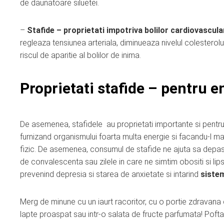
de daunatoare siluetei.
–
Stafide – proprietati impotriva bolilor cardiovascula
regleaza tensiunea arteriala, diminueaza nivelul colesterolul
riscul de aparitie al bolilor de inima.
Proprietati stafide – pentru e
De asemenea, stafidele au proprietati importante si pentru
furnizand organismului foarta multa energie si facandu-l mai 
fizic. De asemenea, consumul de stafide ne ajuta sa depa
de convalescenta sau zilele in care ne simtim obositi si lipsit
prevenind depresia si starea de anxietate si intarind
sistem
Merg de minune cu un iaurt racoritor, cu o portie zdravana 
lapte proaspat sau intr-o salata de fructe parfumata! Pofta