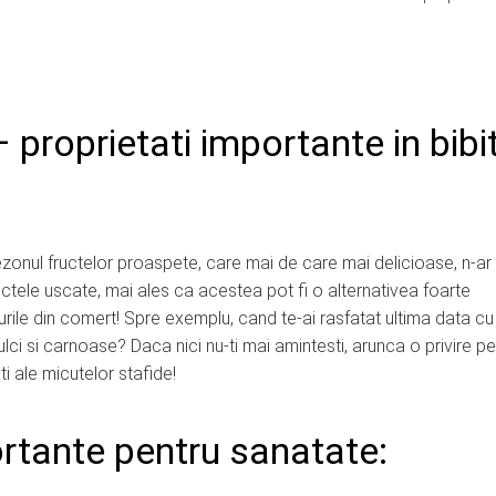
 proprietati importante in bibi
zonul fructelor proaspete, care mai de care mai delicioase, n-ar 
uctele uscate, mai ales ca acestea pot fi o alternativea foarte
urile din comert! Spre exemplu, cand te-ai rasfatat ultima data cu
ci si carnoase? Daca nici nu-ti mai amintesti, arunca o privire pe
i ale micutelor stafide!
ortante pentru sanatate: