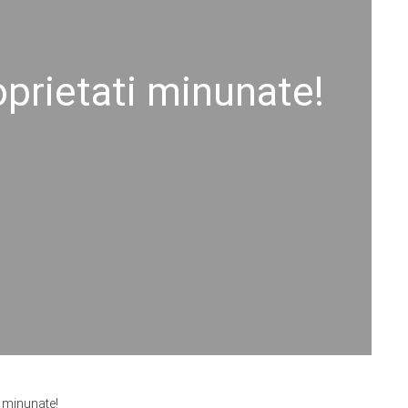
oprietati minunate!
 minunate!