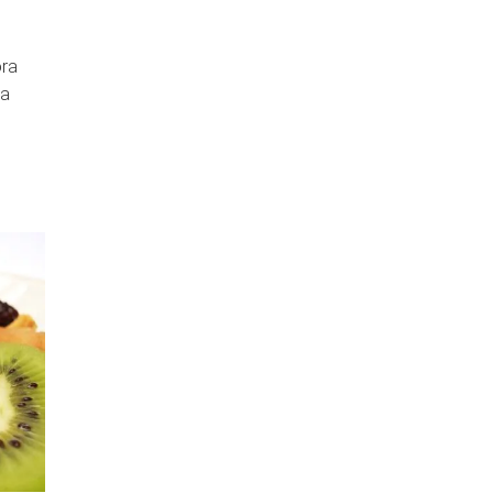
ora
za