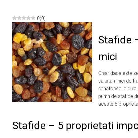
0
(
0
)
ebook
Stafide –
ter
mici
edIn
Chiar daca este se
erest
sa uitam nici de fr
sanatoasa la dulci
mbleupon
pumn de stafide dul
aceste 5 proprietat
l
Stafide – 5 proprietati imp