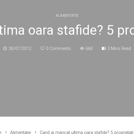
ALIMENTATIE
ima oara stafide? 5 pr
30/07/2012
0 Comments
660
3 Mins Read
e
Alimentatie
Cand ai mancat ultima oara stafide? 5 proprietati