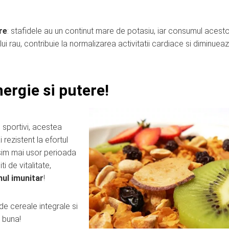
re
: stafidele au un continut mare de potasiu, iar consumul acest
ui rau, contribuie la normalizarea activitatii cardiace si diminuea
nergie si putere!
 sportivi, acestea
rezistent la efortul
sim mai usor perioada
i de vitalitate,
ul imunitar
!
de cereale integrale si
 buna!