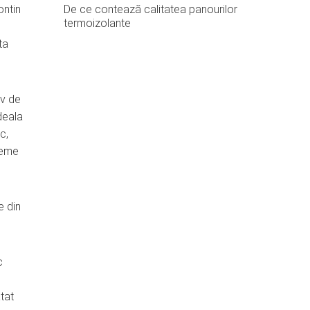
ontin
De ce contează calitatea panourilor
termoizolante
ta
iv de
deala
c,
leme
e din
c
tat