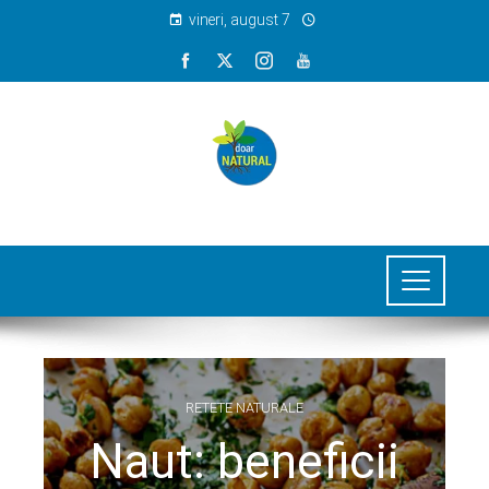
vineri, august 7
RETETE NATURALE
Naut: beneficii