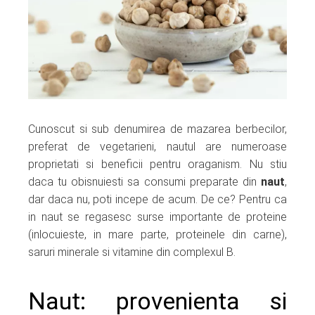
ter
edIn
erest
mbleupon
Cunoscut si sub denumirea de mazarea berbecilor,
preferat de vegetarieni, nautul are numeroase
l
proprietati si beneficii pentru oraganism. Nu stiu
daca tu obisnuiesti sa consumi preparate din
naut
,
dar daca nu, poti incepe de acum. De ce? Pentru ca
in naut se regasesc surse importante de proteine
(inlocuieste, in mare parte, proteinele din carne),
saruri minerale si vitamine din complexul B.
Naut: provenienta si