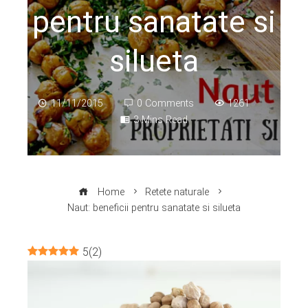
pentru sanatate si
silueta
11/11/2015
0 Comments
1261
3 Mins Read
Home
Retete naturale
Naut: beneficii pentru sanatate si silueta
5
(
2
)
ebook