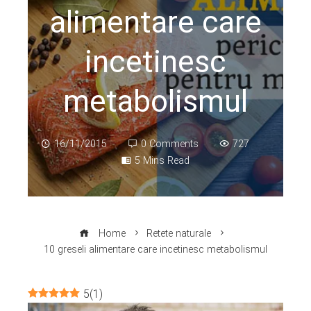
alimentare care
incetinesc
metabolismul
16/11/2015
0 Comments
727
5 Mins Read
Home
Retete naturale
10 greseli alimentare care incetinesc metabolismul
5
(
1
)