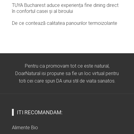
TUYA Bucharest aduce experiența fine dining direct
în confortul casei și al biroului
De ce contează calitatea panourilor termoizolante
Pentru ca promovam tot ce este natural,
DoarNatural isi propune sa fie un loc virtual pentru
toti cei care spun DA unui stil de viata sanatos.
ITI RECOMANDAM:
Alimente Bio