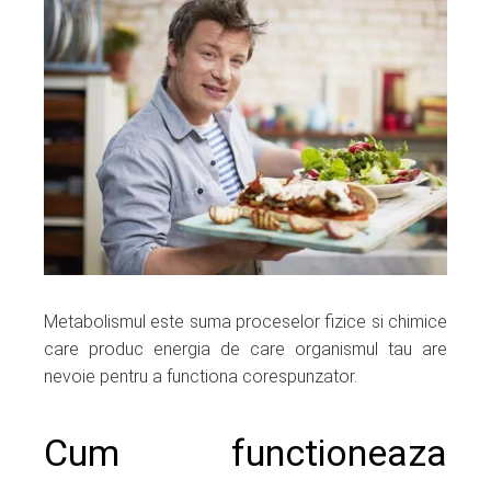
ebook
ter
edIn
erest
mbleupon
l
Metabolismul este suma proceselor fizice si chimice
care produc energia de care organismul tau are
nevoie pentru a functiona corespunzator.
Cum functioneaza