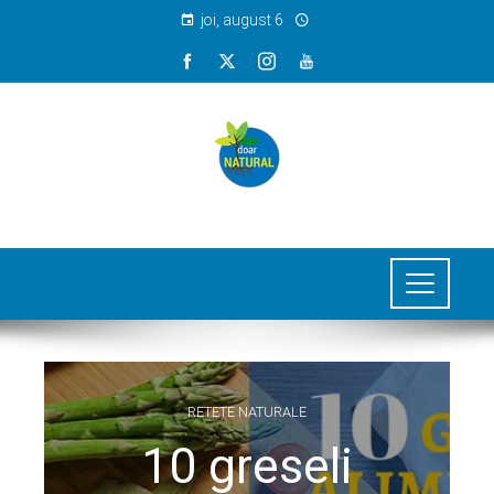
joi, august 6
RETETE NATURALE
10 greseli