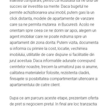
inaintea cumpararii, pentru ca rezultatul sa fie unul de
succes iar investitia sa merite. Daca bugetul ne
permite achizitionarea unui imobil, putem gasi la un
click distanta, modele de apartamente de vanzare
care sa ne permita mutarea in Bucuresti. Acolo ne
orientam spre ceea ce ne dorim iar apoi, alegem un
agent imobiliar care ne poate indruma spre un
apartament din zona dorita. Putem vizita, documenta
si informa cu primire la cost, locatie, vechimea
imobilului, utilitatile de care dispune si facilitatile din
jurul acestuia. Daca informatiile adunate corespund
cerintelor noastre, trecem la urmatorul pas si anume,
calitatea materialelor folosite, rezistenta cladirii,
finisajele si posibiltatea compartimentari ulterioare a
apartamentului de catre client.
Dupa ce am parcurs aceste etape, prezentam oferta
de pret si negociem pretul. In final are loc tranzactia