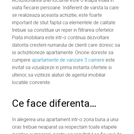
Achizitionarea unei locuinte este o etapa vitala in
ebook
viata fiecarei persoane. Indiferent de varsta la care
se realizeaza aceasta achizitie, este foarte
ter
important de stiut faptul ca elementele de calitate
trebuie sa constituie un reper in filtrarea ofertelor.
edIn
Piata imobiliara este intr-o continua dezvoltare
datorita cresterii numarului de clienti care doresc sa
erest
isi achizitioneze apartamente. Oricine doreste sa
cumpere
apartamente de vanzare 3 camere
este
invitat sa vizualizeze in prima instanta ofertele si
mbleupon
ulterior, sa viziteze alaturi de agentul imobiliar
locatiile convenite.
l
Ce face diferenta…
In alegerea unui apartament intr-o zona buna a unui
oras trebuie neaparat sa respectam toate etapele