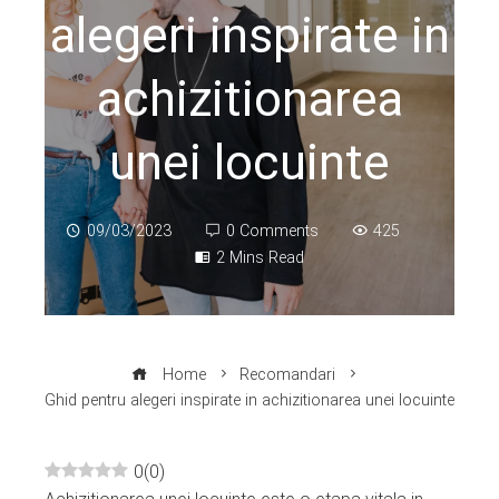
alegeri inspirate in
achizitionarea
unei locuinte
09/03/2023
0 Comments
425
2 Mins Read
Home
Recomandari
Ghid pentru alegeri inspirate in achizitionarea unei locuinte
0
(
0
)