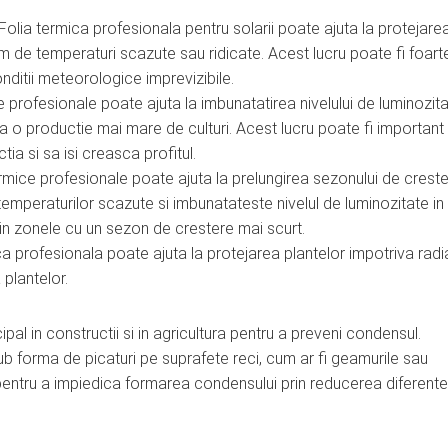
olia termica profesionala pentru solarii poate ajuta la protejare
im de temperaturi scazute sau ridicate. Acest lucru poate fi foart
onditii meteorologice imprevizibile.
e profesionale poate ajuta la imbunatatirea nivelului de luminozita
 la o productie mai mare de culturi. Acest lucru poate fi important
ia si sa isi creasca profitul.
rmice profesionale poate ajuta la prelungirea sezonului de crest
emperaturilor scazute si imbunatateste nivelul de luminozitate in
il in zonele cu un sezon de crestere mai scurt.
ca profesionala poate ajuta la protejarea plantelor impotriva radia
plantelor.
cipal in constructii si in agricultura pentru a preveni condensul.
forma de picaturi pe suprafete reci, cum ar fi geamurile sau
pentru a impiedica formarea condensului prin reducerea diferente