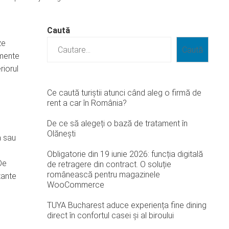
Caută
ze
Caută
umente
riorul
Ce caută turiștii atunci când aleg o firmă de
rent a car în România?
De ce să alegeți o bază de tratament în
Olănești
a sau
Obligatorie din 19 iunie 2026: funcția digitală
 De
de retragere din contract. O soluție
românească pentru magazinele
tante
WooCommerce
TUYA Bucharest aduce experiența fine dining
direct în confortul casei și al biroului