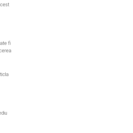
Acest
ate fi
ucerea
ticla
ediu