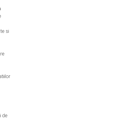
a
e
te si
ere
tiilor
i de