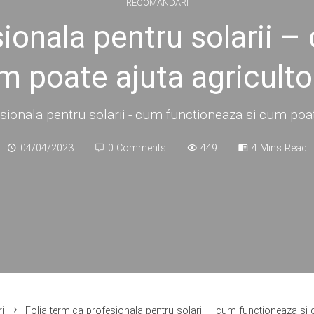
RECOMANDARI
sionala pentru solarii –
m poate ajuta agricultor
sionala pentru solarii - cum functioneaza si cum poate
04/04/2023
0 Comments
449
4 Mins Read
i
Folia termica profesionala pentru solarii – cum functioneaza si c