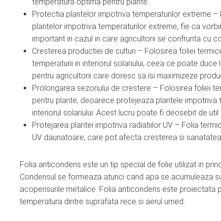
temperatura optima pentru plante.
Protectia plantelor impotriva temperaturilor extreme – F
plantelor impotriva temperaturilor extreme, fie ca vorb
important in cazul in care agricultorii se confrunta cu c
Cresterea productiei de culturi – Folosirea foliei termic
temperaturii in interiorul solariului, ceea ce poate duce
pentru agricultorii care doresc sa isi maximizeze product
Prolongarea sezonului de crestere – Folosirea foliei te
pentru plante, deoarece protejeaza plantele impotriva t
interiorul solariului. Acest lucru poate fi deosebit de ut
Protejarea plantei impotriva radiatiilor UV – Folia termi
UV daunatoare, care pot afecta cresterea si sanatatea 
Folia anticondens este un tip special de folie utilizat in prin
Condensul se formeaza atunci cand apa se acumuleaza sub 
acoperisurile metalice. Folia anticondens este proiectata 
temperatura dintre suprafata rece si aerul umed.