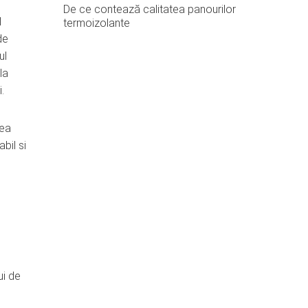
De ce contează calitatea panourilor
l
termoizolante
de
ul
la
.
rea
bil si
ui de