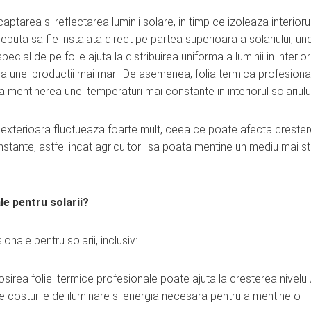
aptarea si reflectarea luminii solare, in timp ce izoleaza interioru
eputa sa fie instalata direct pe partea superioara a solariului, un
cial de pe folie ajuta la distribuirea uniforma a luminii in interior
erea unei productii mai mari. De asemenea, folia termica profesiona
la mentinerea unei temperaturi mai constante in interiorul solariului
a exterioara fluctueaza foarte mult, ceea ce poate afecta creste
stante, astfel incat agricultorii sa poata mentine un mediu mai sta
le pentru solarii?
onale pentru solarii, inclusiv:
osirea foliei termice profesionale poate ajuta la cresterea nivelul
uce costurile de iluminare si energia necesara pentru a mentine o