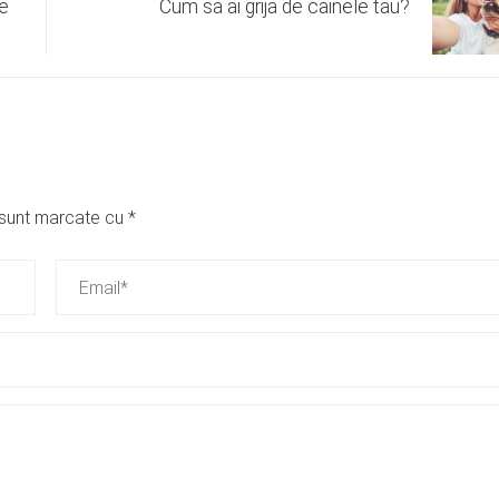
Ce
Cum sa ai grija de cainele tau?
i sunt marcate cu
*