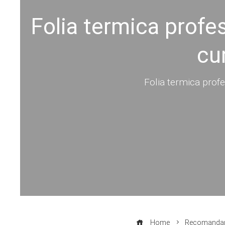
Folia termica profe
cu
Folia termica profe
Home
Recomandar