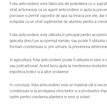
Folia anticondens este fabricata din polietilena cu o supra
strat actioneaza ca un agent anticondens si ajuta la preveni
poroase si permit vaporilor de apa sa treaca prin ele, dar n
echipata cu un strat suplimentar de aluminiu pentru a crest
Folia anticondens este utilizata in principal pentru acoperis
aplicata direct pe acoperisul metalic sau poate fi utilizat
formarii condensului si, prin urmare, la prevenirea deteriorari
In agricultura, folia anticondens poate fi utilizata in sere 
sau policarbonat. Acest lucru ajuta la mentinerea nivelurilor 
impotriva bolilor si a altor probleme.
In concluzie, folia anticondens este un material util si necesa
condensului si la protejarea structurilor si a produselor im
optim pentru cresterea plantelor in sere si solarii.