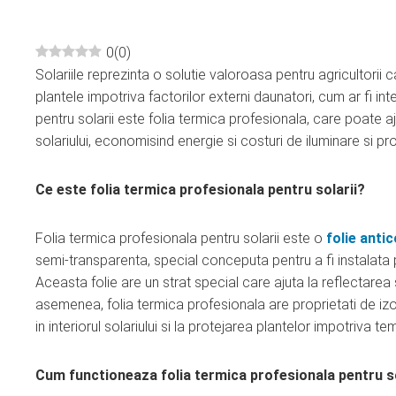
0
(
0
)
Solariile reprezinta o solutie valoroasa pentru agricultorii
ebook
plantele impotriva factorilor externi daunatori, cum ar fi in
pentru solarii este folia termica profesionala, care poate aju
ter
solariului, economisind energie si costuri de iluminare si p
edIn
Ce este folia termica profesionala pentru solarii?
erest
Folia termica profesionala pentru solarii este o
folie anti
semi-transparenta, special conceputa pentru a fi instalata pe
mbleupon
Aceasta folie are un strat special care ajuta la reflectarea s
asemenea, folia termica profesionala are proprietati de iz
l
in interiorul solariului si la protejarea plantelor impotriva t
Cum functioneaza folia termica profesionala pentru so