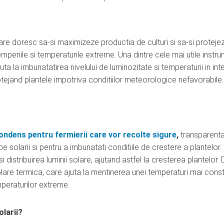
 care doresc sa-si maximizeze productia de culturi si sa-si proteje
temperiile si temperaturile extreme. Una dintre cele mai utile instr
ta la imbunatatirea nivelului de luminozitate si temperaturii in inte
rotejand plantele impotriva conditiilor meteorologice nefavorabile.
condens pentru fermierii care vor recolte sigure
,
transparent
 solarii si pentru a imbunatati conditiile de crestere a plantelor.
i distribuirea luminii solare, ajutand astfel la cresterea plantelor.
olare termica, care ajuta la mentinerea unei temperaturi mai cons
emperaturilor extreme.
larii?