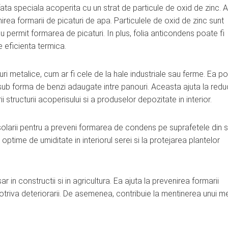
fata speciala acoperita cu un strat de particule de oxid de zinc. 
rea formarii de picaturi de apa. Particulele de oxid de zinc sunt
u permit formarea de picaturi. In plus, folia anticondens poate fi
e eficienta termica.
uri metalice, cum ar fi cele de la hale industriale sau ferme. Ea po
a sub forma de benzi adaugate intre panouri. Aceasta ajuta la red
i structurii acoperisului si a produselor depozitate in interior.
si solarii pentru a preveni formarea de condens pe suprafetele din s
optime de umiditate in interiorul serei si la protejarea plantelor
r in constructii si in agricultura. Ea ajuta la prevenirea formarii
potriva deteriorarii. De asemenea, contribuie la mentinerea unui m