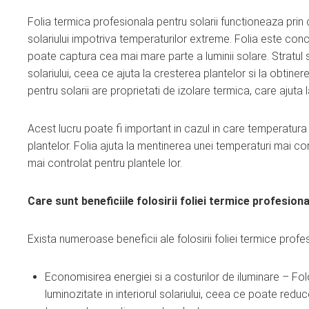
Folia termica profesionala pentru solarii functioneaza prin c
solariului impotriva temperaturilor extreme. Folia este conc
poate captura cea mai mare parte a luminii solare. Stratul spe
solariului, ceea ce ajuta la cresterea plantelor si la obtin
pentru solarii are proprietati de izolare termica, care ajuta 
Acest lucru poate fi important in cazul in care temperatur
plantelor. Folia ajuta la mentinerea unei temperaturi mai con
mai controlat pentru plantele lor.
Care sunt beneficiile folosirii foliei termice profesiona
Exista numeroase beneficii ale folosirii foliei termice profesi
Economisirea energiei si a costurilor de iluminare – Fol
luminozitate in interiorul solariului, ceea ce poate red