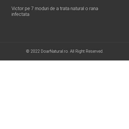
Victor
pe
7 moduri de a trata natural o rana
infectata
© 2022 DoarNatural.ro. All Right Reserved.