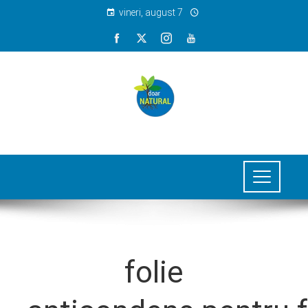
vineri, august 7
folie