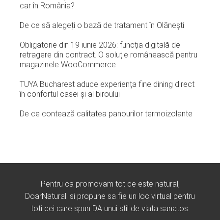
car în România?
De ce să alegeți o bază de tratament în Olănești
Obligatorie din 19 iunie 2026: funcția digitală de
retragere din contract. O soluție românească pentru
magazinele WooCommerce
TUYA Bucharest aduce experiența fine dining direct
în confortul casei și al biroului
De ce contează calitatea panourilor termoizolante
Pentru ca promovam tot ce este natural,
DoarNatural isi propune sa fie un loc virtual pentru
toti cei care spun DA unui stil de viata sanatos.