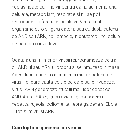
ter
neclasificate ca fiind vii, pentru ca nu au membrana
celulara, metabolism, respiratie si nu se pot
edIn
reproduce in afara unei celule vii. Virusii sunt
organisme cu o singura catena sau cu dublu catena
erest
de AND sau ARN, sau ambele, in cautarea unei celule
pe care sa o invadeze.
mbleupon
Odata ajunsi in interior, virusii reprogrameaza celula
l
cu AND-ul sau ARN-ul propriu si se inmultesc in masa.
Acest lucru duce la aparitia mai multor catene de
virusi noi care cauta celule pe care sa le invadeze.
Virusii ARN genereaza mutatii mai usor decat cei
AND. Astfel SARS, gripa aviara, gripa porcina,
hepatita, rujeola, poliomelita, febra galbena si Ebola
– toti sunt virusi ARN.
Cum lupta organismul cu virusii