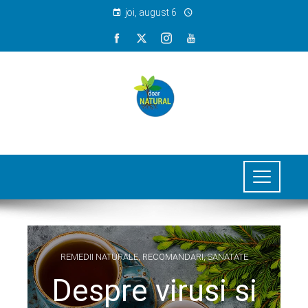
joi, august 6
REMEDII NATURALE
,
RECOMANDARI
,
SANATATE
Despre virusi si