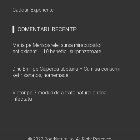
Cadouri Experiente
COMENTARII RECENTE:
Maria
pe
Merisoarele, sursa miraculosilor
antioxidanti – 10 beneficii surprinzatoare
Dinu Emil
pe
Ciuperca tibetana – Cum sa consumi
kefir sanatos, homemade
Victor
pe
7 moduri de a trata natural o rana
infectata
© 2022 DoarNatural.ro. All Right Reserved.