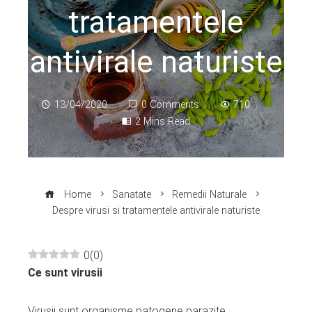
tratamentele
antivirale naturiste
13/04/2020
0 Comments
710
2 Mins Read
Home
Sanatate
Remedii Naturale
Despre virusi si tratamentele antivirale naturiste
0
(
0
)
Ce sunt virusii
ebook
Virusii sunt organisme patogene parazite,