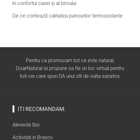
în confortul casei și al biroului
De ce contează calitatea panourilor termoizolante
Pentru ca promovam tot ce este natural,
DoarNatural isi propune sa fie un loc virtual pentru
toti cei care spun DA unui stil de viata sanatos.
ITI RECOMANDAM:
Alimente Bio
Activitati in Brasov