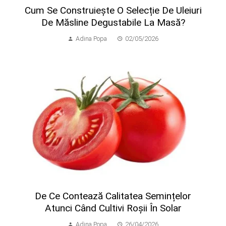
Cum Se Construiește O Selecție De Uleiuri
De Măsline Degustabile La Masă?
Adina Popa
02/05/2026
​De Ce Contează Calitatea Semințelor
Atunci Când Cultivi Roșii În Solar
Adina Popa
26/04/2026