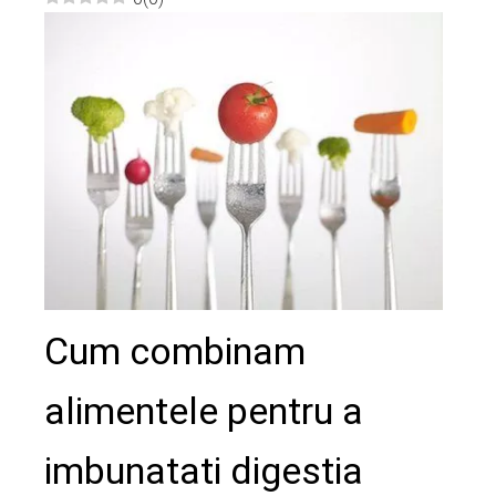
ebook
ter
edIn
erest
mbleupon
l
Cum combinam
alimentele pentru a
imbunatati digestia