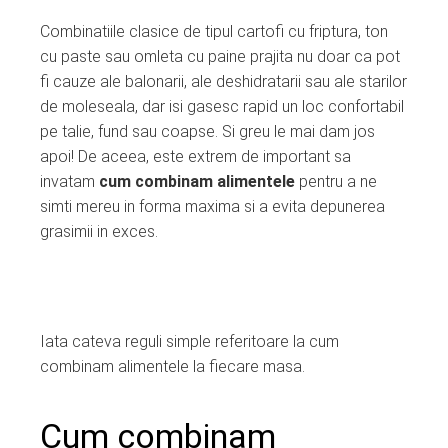
Combinatiile clasice de tipul cartofi cu friptura, ton
cu paste sau omleta cu paine prajita nu doar ca pot
fi cauze ale balonarii, ale deshidratarii sau ale starilor
de moleseala, dar isi gasesc rapid un loc confortabil
pe talie, fund sau coapse. Si greu le mai dam jos
apoi! De aceea, este extrem de important sa
invatam
cum combinam alimentele
pentru a ne
simti mereu in forma maxima si a evita depunerea
grasimii in exces.
Iata cateva reguli simple referitoare la cum
combinam alimentele la fiecare masa.
Cum combinam