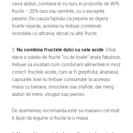
ceva alaturi, combina-le cu nuci, in proportie de 80%
fructe – 20% nuci sau seminte, cu o exceptie:
pepenii. Din cauza faptului ca pepenii se digera
foarte repede, acestia nu trebuie combinati
niciodata cu altceva, decat cu alte fructe.
2.
Nu combina fructele dulci cu cele acide
. Chiar
daca o salata de fructe “cu de toate” arata fabulous,
trebuie sa invatam
cum combinam alimentele
in mod
corect: fructele acide, cum ar fi grepfrutul, ananasul,
capsunile, kiwi nu trebuie consumate la aceeasi
masa cu banane, smochine sau stafide, dar merg
alaturi de mere, struguri sau piersici.
De asemenea, recomanda este sa mananci cel mult
6 tipuri de legume si fructe la o masa.