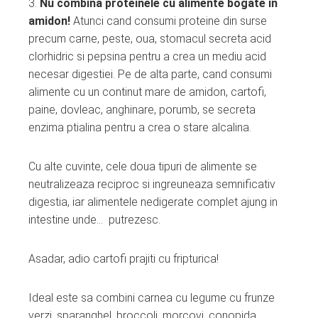
3.
Nu combina proteinele cu alimente bogate in
amidon!
Atunci cand consumi proteine din surse
precum carne, peste, oua, stomacul secreta acid
clorhidric si pepsina pentru a crea un mediu acid
necesar digestiei. Pe de alta parte, cand consumi
alimente cu un continut mare de amidon, cartofi,
paine, dovleac, anghinare, porumb, se secreta
enzima ptialina pentru a crea o stare alcalina.
Cu alte cuvinte, cele doua tipuri de alimente se
neutralizeaza reciproc si ingreuneaza semnificativ
digestia, iar alimentele nedigerate complet ajung in
intestine unde… putrezesc.
Asadar, adio cartofi prajiti cu fripturica!
Ideal este sa combini carnea cu legume cu frunze
verzi, sparanghel, broccoli, morcovi, conopida,