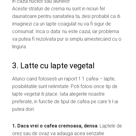
in cazul nucilor sau alunelor.
Aceste straturi de crema nu sunt in niciun fel
daunatoare pentru sanatatea ta, desi probabil ca iti
imaginezi ca un lapte coagulat nu va fi sigur de
consumat. Inca o data: nu este cazul, iar problema
va putea fi rezolvata pur si simplu amestecand cu o
lingura.
3. Latte cu lapte vegetal
Atunci cand folosesti un raport 1:1 cafea – lapte,
posibilitatile sunt nelimitate. Poti folosi orice tip de
lapte vegetal iti place. Iata alegerile noastre
preferate, in functie de tipul de cafea pe care ti l-ai
putea dori:
1. Daca vrei o cafea cremoasa, densa
. Laptele de
orez sau de ovaz va adauga acea senzatie