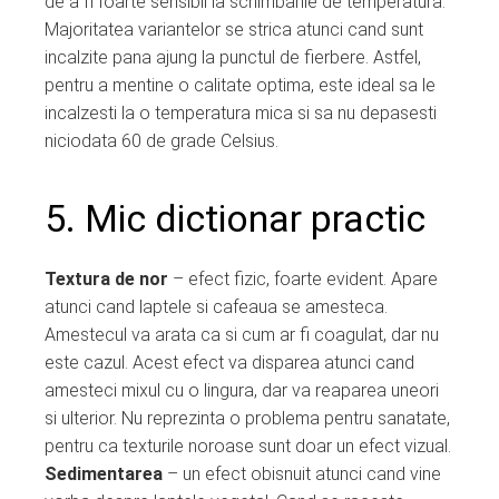
de a fi foarte sensibil la schimbarile de temperatura.
Majoritatea variantelor se strica atunci cand sunt
incalzite pana ajung la punctul de fierbere. Astfel,
pentru a mentine o calitate optima, este ideal sa le
incalzesti la o temperatura mica si sa nu depasesti
niciodata 60 de grade Celsius.
5. Mic dictionar practic
Textura de nor
– efect fizic, foarte evident. Apare
atunci cand laptele si cafeaua se amesteca.
Amestecul va arata ca si cum ar fi coagulat, dar nu
este cazul. Acest efect va disparea atunci cand
amesteci mixul cu o lingura, dar va reaparea uneori
si ulterior. Nu reprezinta o problema pentru sanatate,
pentru ca texturile noroase sunt doar un efect vizual.
Sedimentarea
– un efect obisnuit atunci cand vine