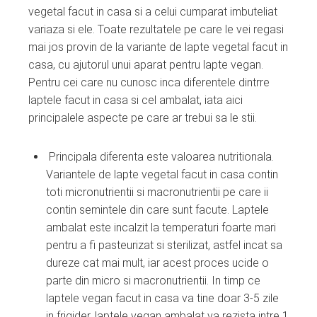
vegetal facut in casa si a celui cumparat imbuteliat
variaza si ele. Toate rezultatele pe care le vei regasi
mai jos provin de la variante de lapte vegetal facut in
casa, cu ajutorul unui aparat pentru lapte vegan.
Pentru cei care nu cunosc inca diferentele dintrre
laptele facut in casa si cel ambalat, iata aici
principalele aspecte pe care ar trebui sa le stii.
Principala diferenta este valoarea nutritionala.
Variantele de lapte vegetal facut in casa contin
toti micronutrientii si macronutrientii pe care ii
contin semintele din care sunt facute. Laptele
ambalat este incalzit la temperaturi foarte mari
pentru a fi pasteurizat si sterilizat, astfel incat sa
dureze cat mai mult, iar acest proces ucide o
parte din micro si macronutrientii. In timp ce
laptele vegan facut in casa va tine doar 3-5 zile
in frigider, laptele vegan ambalat va rezista intre 1