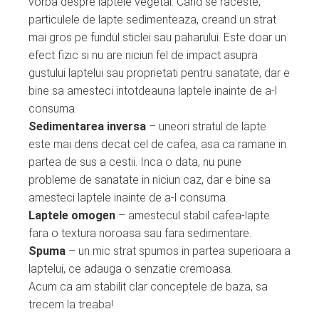
vorba despre laptele vegetal. Cand se raceste,
particulele de lapte sedimenteaza, creand un strat
mai gros pe fundul sticlei sau paharului. Este doar un
efect fizic si nu are niciun fel de impact asupra
gustului laptelui sau proprietati pentru sanatate, dar e
bine sa amesteci intotdeauna laptele inainte de a-l
consuma.
Sedimentarea inversa
– uneori stratul de lapte
este mai dens decat cel de cafea, asa ca ramane in
partea de sus a cestii. Inca o data, nu pune
probleme de sanatate in niciun caz, dar e bine sa
amesteci laptele inainte de a-l consuma.
Laptele omogen
– amestecul stabil cafea-lapte
fara o textura noroasa sau fara sedimentare.
Spuma
– un mic strat spumos in partea superioara a
laptelui, ce adauga o senzatie cremoasa.
Acum ca am stabilit clar conceptele de baza, sa
trecem la treaba!