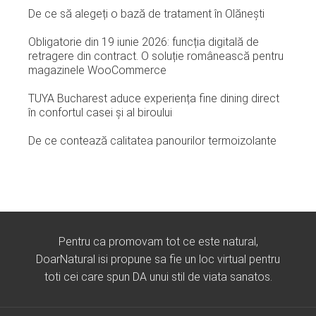
De ce să alegeți o bază de tratament în Olănești
Obligatorie din 19 iunie 2026: funcția digitală de
retragere din contract. O soluție românească pentru
magazinele WooCommerce
TUYA Bucharest aduce experiența fine dining direct
în confortul casei și al biroului
De ce contează calitatea panourilor termoizolante
Pentru ca promovam tot ce este natural,
DoarNatural isi propune sa fie un loc virtual pentru
toti cei care spun DA unui stil de viata sanatos.