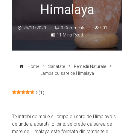
Himalaya
25/11/2020
0 Comments
901
11 Mins Read
Home
Sanatate
Remedii Naturale
Lampa cu sare de Himalaya
5
(
1
)
ebook
Te intrebi ce mai e si lampa cu sare de Himalaya si
ter
de unde a aparut?! Ei bine, se crede ca sarea de
mare de Himalaya este formata din ramasitele