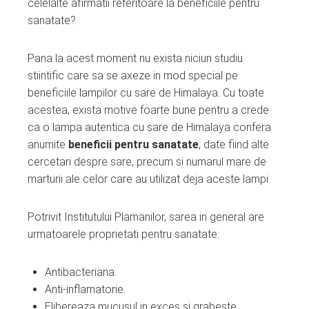
celelalte afirmatii referitoare la beneficiile pentru
sanatate?
Pana la acest moment nu exista niciun studiu
stiintific care sa se axeze in mod special pe
beneficiile lampilor cu sare de Himalaya. Cu toate
acestea, exista motive foarte bune pentru a crede
ca o lampa autentica cu sare de Himalaya confera
anumite
beneficii pentru sanatate
, date fiind alte
cercetari despre sare, precum si numarul mare de
marturii ale celor care au utilizat deja aceste lampi.
Potrivit Institutului Plamanilor, sarea in general are
urmatoarele proprietati pentru sanatate:
Antibacteriana.
Anti-inflamatorie.
Elibereaza mucusul in exces si grabeste