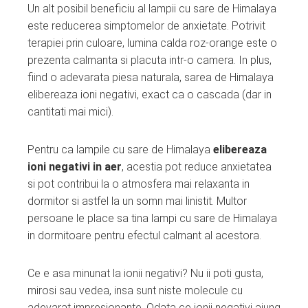
Un alt posibil beneficiu al lampii cu sare de Himalaya
este reducerea simptomelor de anxietate. Potrivit
terapiei prin culoare, lumina calda roz-orange este o
prezenta calmanta si placuta intr-o camera. In plus,
fiind o adevarata piesa naturala, sarea de Himalaya
elibereaza ioni negativi, exact ca o cascada (dar in
cantitati mai mici).
Pentru ca lampile cu sare de Himalaya
elibereaza
ioni negativi in aer
, acestia pot reduce anxietatea
si pot contribui la o atmosfera mai relaxanta in
dormitor si astfel la un somn mai linistit. Multor
persoane le place sa tina lampi cu sare de Himalaya
in dormitoare pentru efectul calmant al acestora.
Ce e asa minunat la ionii negativi? Nu ii poti gusta,
mirosi sau vedea, insa sunt niste molecule cu
adevarat impresionante. Odata ce ionii negativi ajung