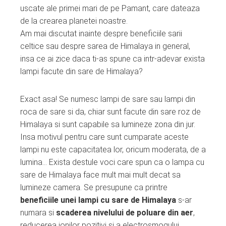
edIn
uscate ale primei mari de pe Pamant, care dateaza
de la crearea planetei noastre.
erest
Am mai discutat inainte despre beneficiile sarii
celtice sau despre sarea de Himalaya in general,
mbleupon
insa ce ai zice daca ti-as spune ca intr-adevar exista
lampi facute din sare de Himalaya?
l
Exact asa! Se numesc lampi de sare sau lampi din
roca de sare si da, chiar sunt facute din sare roz de
Himalaya si sunt capabile sa lumineze zona din jur.
Insa motivul pentru care sunt cumparate aceste
lampi nu este capacitatea lor, oricum moderata, de a
lumina… Exista destule voci care spun ca o lampa cu
sare de Himalaya face mult mai mult decat sa
lumineze camera. Se presupune ca printre
beneficiile unei lampi cu sare de Himalaya
s-ar
numara si
scaderea nivelului de poluare din aer
,
reducerea ionilor pozitivi si a electrosmogului