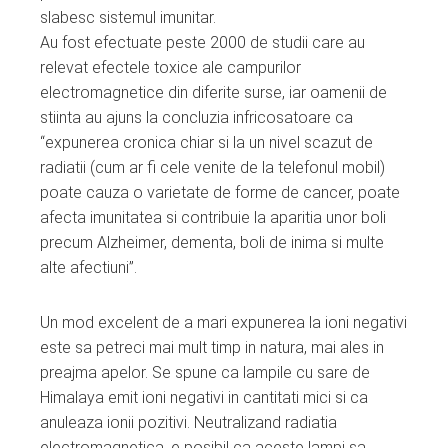
slabesc sistemul imunitar.
Au fost efectuate peste 2000 de studii care au
relevat efectele toxice ale campurilor
electromagnetice din diferite surse, iar oamenii de
stiinta au ajuns la concluzia infricosatoare ca
“expunerea cronica chiar si la un nivel scazut de
radiatii (cum ar fi cele venite de la telefonul mobil)
poate cauza o varietate de forme de cancer, poate
afecta imunitatea si contribuie la aparitia unor boli
precum Alzheimer, dementa, boli de inima si multe
alte afectiuni”.
Un mod excelent de a mari expunerea la ioni negativi
este sa petreci mai mult timp in natura, mai ales in
preajma apelor. Se spune ca lampile cu sare de
Himalaya emit ioni negativi in cantitati mici si ca
anuleaza ionii pozitivi. Neutralizand radiatia
electromagnetica, e posibil ca aceste lampi sa