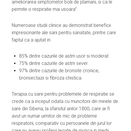
ameliorarea simptomelor bolii de plamani, si ca le
permite o respiratie mai usoara”.
Numeroase studii clinice au demonstrat beneficii
impresionante ale sarii pentru sanatate, printre care
faptul ca a ajutat in:
85% dintre cazurile de astm usor si moderat
75% dintre cazurile de astm sever
97% dintre cazurile de bronsite cronice,
bronsectazii si fibroza chistica.
Terapia cu sare pentru problemele de respiratie se
crede ca a inceput odata cu muncitorii din minele de
sare din Siberia, la sfarsitul anilor 1800, care ar fi
avut un numar uimitor de mic de probleme
respiratorii, comparativ cu persoanele din jurul lor
care nu aveau profesii legate de munca in medii