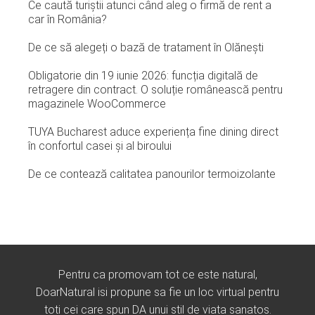
Ce caută turiștii atunci când aleg o firmă de rent a
car în România?
De ce să alegeți o bază de tratament în Olănești
Obligatorie din 19 iunie 2026: funcția digitală de
retragere din contract. O soluție românească pentru
magazinele WooCommerce
TUYA Bucharest aduce experiența fine dining direct
în confortul casei și al biroului
De ce contează calitatea panourilor termoizolante
Pentru ca promovam tot ce este natural,
DoarNatural isi propune sa fie un loc virtual pentru
toti cei care spun DA unui stil de viata sanatos.