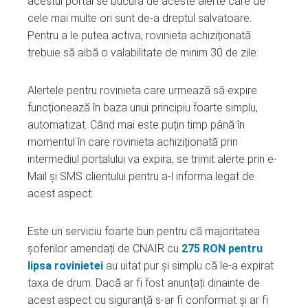
acestui portal se bucură de aceste alerte care de
cele mai multe ori sunt de-a dreptul salvatoare.
Pentru a le putea activa, rovinieta achiziționată
trebuie să aibă o valabilitate de minim 30 de zile.
Alertele pentru rovinieta care urmează să expire
funcționează în baza unui principiu foarte simplu,
automatizat. Când mai este puțin timp până în
momentul în care rovinieta achiziționată prin
intermediul portalului va expira, se trimit alerte prin e-
Mail și SMS clientului pentru a-l informa legat de
acest aspect.
Este un serviciu foarte bun pentru că majoritatea
șoferilor amendați de CNAIR cu
275 RON pentru
lipsa rovinietei
au uitat pur și simplu că le-a expirat
taxa de drum. Dacă ar fi fost anunțați dinainte de
acest aspect cu siguranță s-ar fi conformat și ar fi