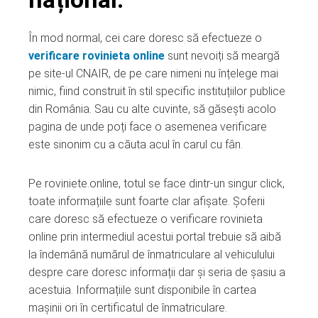
În mod normal, cei care doresc să efectueze o
verificare rovinieta online
sunt nevoiți să meargă
pe site-ul CNAIR, de pe care nimeni nu înțelege mai
nimic, fiind construit în stil specific instituțiilor publice
din România. Sau cu alte cuvinte, să găsești acolo
pagina de unde poți face o asemenea verificare
este sinonim cu a căuta acul în carul cu fân.
Pe roviniete.online, totul se face dintr-un singur click,
toate informațiile sunt foarte clar afișate. Șoferii
care doresc să efectueze o verificare rovinieta
online prin intermediul acestui portal trebuie să aibă
la îndemână numărul de înmatriculare al vehiculului
despre care doresc informații dar și seria de șasiu a
acestuia. Informațiile sunt disponibile în cartea
mașinii ori în certificatul de înmatriculare.