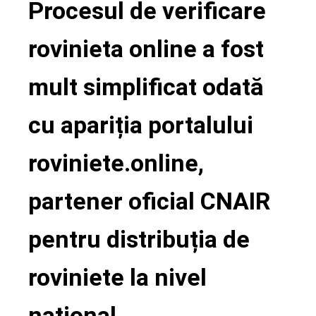
Procesul de verificare
ebook
rovinieta online a fost
ter
mult simplificat odată
edIn
cu apariția portalului
erest
roviniete.online,
mbleupon
partener oficial CNAIR
l
pentru distribuția de
roviniete la nivel
național.