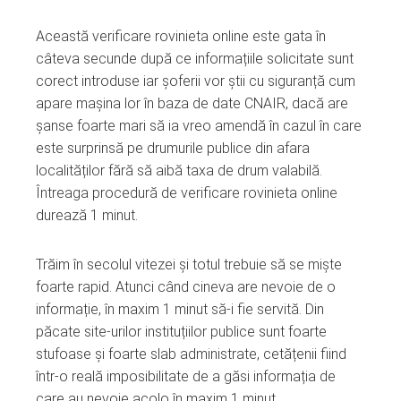
Această verificare rovinieta online este gata în
câteva secunde după ce informațiile solicitate sunt
corect introduse iar șoferii vor știi cu siguranță cum
apare mașina lor în baza de date CNAIR, dacă are
șanse foarte mari să ia vreo amendă în cazul în care
este surprinsă pe drumurile publice din afara
localităților fără să aibă taxa de drum valabilă.
Întreaga procedură de verificare rovinieta online
durează 1 minut.
Trăim în secolul vitezei și totul trebuie să se miște
foarte rapid. Atunci când cineva are nevoie de o
informație, în maxim 1 minut să-i fie servită. Din
păcate site-urilor instituțiilor publice sunt foarte
stufoase și foarte slab administrate, cetățenii fiind
într-o reală imposibilitate de a găsi informația de
care au nevoie acolo în maxim 1 minut.