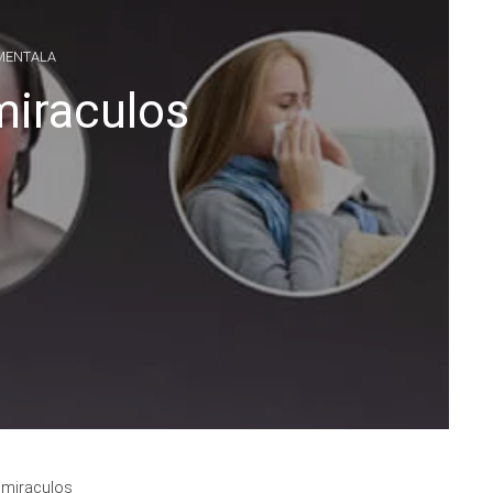
MENTALA
miraculos
u miraculos