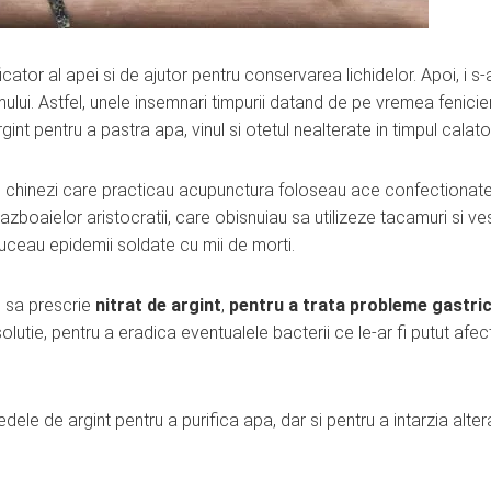
ficator al apei si de ajutor pentru conservarea lichidelor. Apoi, i s-
lui. Astfel, unele insemnari timpurii datand de pe vremea fenicien
t pentru a pastra apa, vinul si otetul nealterate in timpul calatori
i chinezi care practicau acupunctura foloseau ace confectionate
l razboaielor aristocratii, care obisnuiau sa utilizeze tacamuri si ve
uceau epidemii soldate cu mii de morti.
au sa prescrie
nitrat de argint
,
pentru a trata probleme gastri
solutie, pentru a eradica eventualele bacterii ce le-ar fi putut afec
e de argint pentru a purifica apa, dar si pentru a intarzia alte