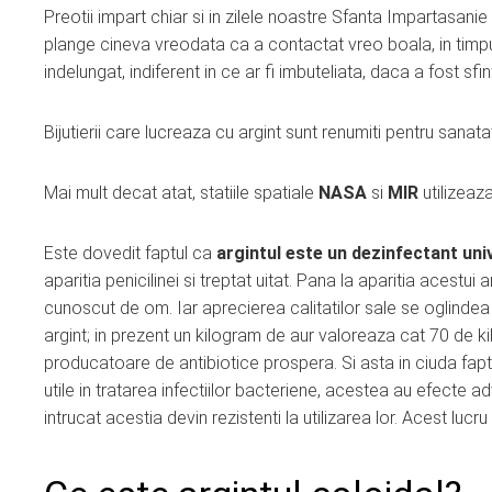
Preotii impart chiar si in zilele noastre Sfanta Impartasanie 
plange cineva vreodata ca a contactat vreo boala, in timpul 
indelungat, indiferent in ce ar fi imbuteliata, daca a fost sfin
Bijutierii care lucreaza cu argint sunt renumiti pentru sanat
Mai mult decat atat, statiile spatiale
NASA
si
MIR
utilizeaz
Este dovedit faptul ca
argintul este un dezinfectant uni
aparitia penicilinei si treptat uitat. Pana la aparitia acestui 
cunoscut de om. Iar aprecierea calitatilor sale se oglindea 
argint; in prezent un kilogram de aur valoreaza cat 70 de ki
producatoare de antibiotice prospera. Si asta in ciuda faptu
utile in tratarea infectiilor bacteriene, acestea au efecte a
intrucat acestia devin rezistenti la utilizarea lor. Acest lucru n