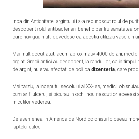
Inca din Antichitate, argintului i s-a recunoscut rolul de puri
descoperit rolul antibacterian, benefic pentru sanatatea omu
care navigau mult, dovedesc ca acestia utilizau vase din argin
Mai mult decat atat, acum aproximativ 4000 de ani, medici
argint. Grecii antici au descoperit, la randul lor, ca in timpu
de argint, nu erau afectati de boli ca
dizenteria
, care prod
Mai tarziu, la inceputul secolului al XX-lea, medicii obisnui
cum ar fi ulcerul, si picurau in ochii nou-nascutilor aceeasi 
micutilor vederea.
De asemenea, in America de Nord colonistii foloseau monedel
laptelui dulce.