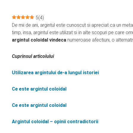
5
(
4
)
De mii de ani, argintul este cunoscut si apreciat ca un meta
ebook
timp, insa, argintul este utilizat si in alte scopuri pe care 
argintul coloidal vindeca
numeroase afectiuni, o alternati
ter
Cuprinsul articolului
edIn
Utilizarea argintului de-a lungul istoriei
erest
Ce este argintul coloidal
mbleupon
Ce este argintul coloidal
l
Argintul coloidal – opinii contradictorii