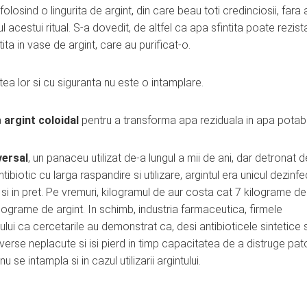
folosind o lingurita de argint, din care beau toti credinciosii, fara 
acestui ritual. S-a dovedit, de altfel ca apa sfintita poate rezist
tita in vase de argint, care au purificat-o.
atea lor si cu siguranta nu este o intamplare.
a
argint coloidal
pentru a transforma apa reziduala in apa potabi
versal
, un panaceu utilizat de-a lungul a mii de ani, dar detronat d
antibiotic cu larga raspandire si utilizare, argintul era unicul dezinf
si in pret. Pe vremuri, kilogramul de aur costa cat 7 kilograme de
lograme de argint. In schimb, industria farmaceutica, firmele
lui ca cercetarile au demonstrat ca, desi antibioticele sintetice 
dverse neplacute si isi pierd in timp capacitatea de a distruge pat
u se intampla si in cazul utilizarii argintului.