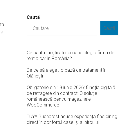
Caută
ata
Caută
ca
Ce caută turiștii atunci când aleg o firmă de
rent a car în România?
De ce să alegeți o bază de tratament în
Olănești
Obligatorie din 19 iunie 2026: funcția digitală
de retragere din contract. O soluție
românească pentru magazinele
WooCommerce
TUYA Bucharest aduce experiența fine dining
direct în confortul casei și al biroului