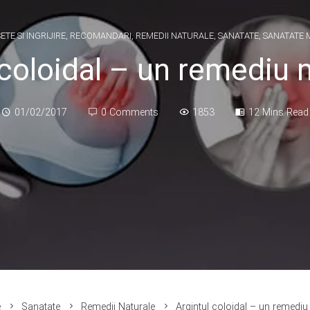
TE SI INGRIJIRE
,
RECOMANDARI
,
REMEDII NATURALE
,
SANATATE
,
SANATATE 
 coloidal – un remediu 
01/02/2017
0 Comments
1853
12 Mins Read
e
Sanatate
Remedii Naturale
Argintul coloidal – un remedi