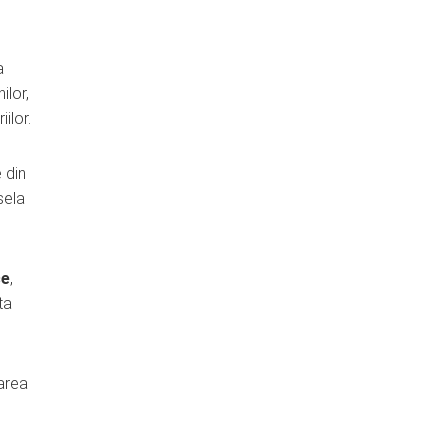
a
ilor,
ilor.
 din
sela
ce
,
ta
rarea