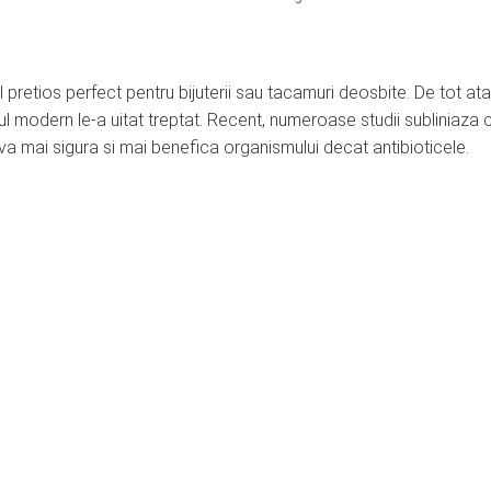
l pretios perfect pentru bijuterii sau tacamuri deosbite. De tot at
omul modern le-a uitat treptat. Recent, numeroase studii subliniaza 
va mai sigura si mai benefica organismului decat antibioticele.