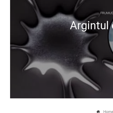
FRUMUSE
Argintul
Hom