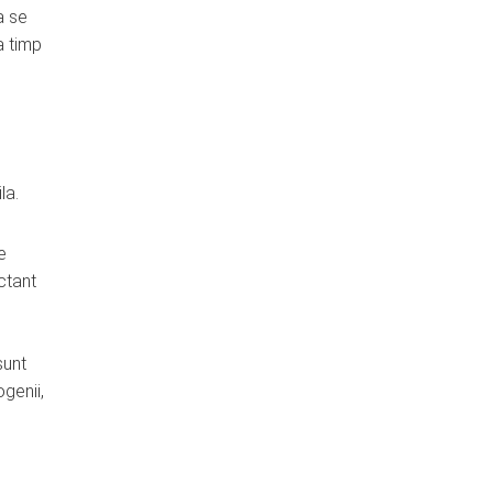
a se
a timp
la.
e
ectant
sunt
ogenii,