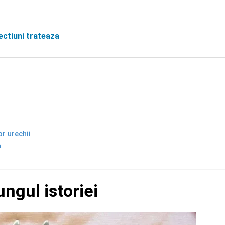
fectiuni trateaza
or urechii
a
ungul istoriei