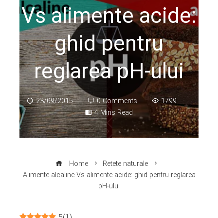
Vs alimente acide:
ghid pentru
reglarea pH-ului
23/09/2015
0 Comments
1799
4 Mins Read
Home
Retete naturale
Alimente alcaline Vs alimente acide: ghid pentru reglarea
pH-ului
5
(
1
)