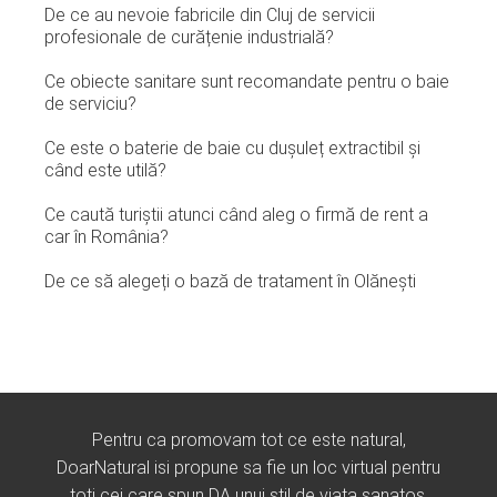
De ce au nevoie fabricile din Cluj de servicii
profesionale de curățenie industrială?
Ce obiecte sanitare sunt recomandate pentru o baie
de serviciu?
Ce este o baterie de baie cu dușuleț extractibil și
când este utilă?
Ce caută turiștii atunci când aleg o firmă de rent a
car în România?
De ce să alegeți o bază de tratament în Olănești
Pentru ca promovam tot ce este natural,
DoarNatural isi propune sa fie un loc virtual pentru
toti cei care spun DA unui stil de viata sanatos.