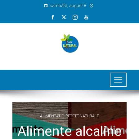
sâmbătă, august 8
ALIMENTATIE
,
RETETE NATURALE
Alimente alcaline