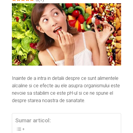
ebook
ter
edIn
erest
mbleupon
Inainte de a intra in detalii despre ce sunt alimentele
alcaline si ce efecte au ele asupra organismului este
l
nevoie sa stabilim ce este pH-ul si ce ne spune el
despre starea noastra de sanatate.
Sumar articol: