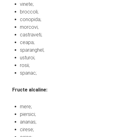
vinete;
broccoli;
conopida;
morcovi;
castraveti;
ceapa;
sparanghel;
usturoi;
rosii;
spanac;
Fructe alcaline:
mere;
piersici;
ananas;
cirese;