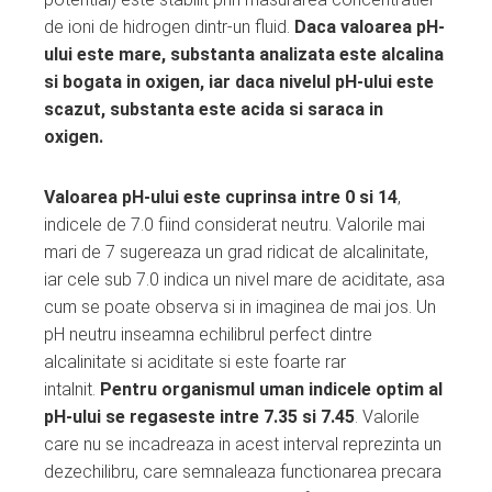
de ioni de hidrogen dintr-un fluid.
Daca valoarea pH-
ului este mare, substanta analizata este alcalina
si bogata in oxigen, iar daca nivelul pH-ului este
scazut, substanta este acida si saraca in
oxigen.
Valoarea pH-ului este cuprinsa intre 0 si 14
,
indicele de 7.0 fiind considerat neutru. Valorile mai
mari de 7 sugereaza un grad ridicat de alcalinitate,
iar cele sub 7.0 indica un nivel mare de aciditate, asa
cum se poate observa si in imaginea de mai jos. Un
pH neutru inseamna echilibrul perfect dintre
alcalinitate si aciditate si este foarte rar
intalnit.
Pentru organismul uman indicele optim al
pH-ului se regaseste intre 7.35 si 7.45
. Valorile
care nu se incadreaza in acest interval reprezinta un
dezechilibru, care semnaleaza functionarea precara