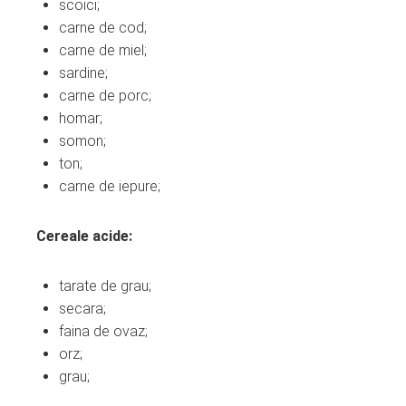
scoici;
carne de cod;
carne de miel;
sardine;
carne de porc;
homar;
somon;
ton;
carne de iepure;
Cereale acide:
tarate de grau;
secara;
faina de ovaz;
orz;
grau;