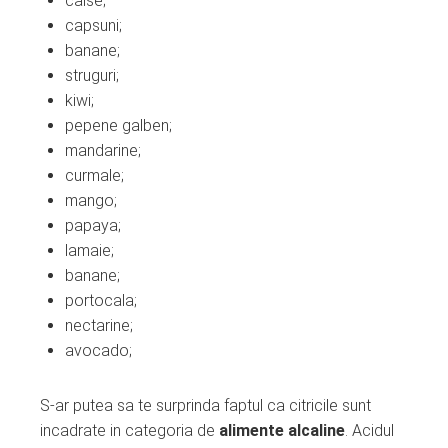
caise;
capsuni;
banane;
struguri;
kiwi;
pepene galben;
mandarine;
curmale;
mango;
papaya;
lamaie;
banane;
portocala;
nectarine;
avocado;
S-ar putea sa te surprinda faptul ca citricile sunt
incadrate in categoria de
alimente alcaline
. Acidul