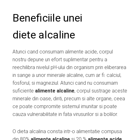
Beneficiile unei
diete alcaline
Atunci cand consumam alimente acide, corpul
nostru depune un efort suplimentar pentru a
reechilibra nivelul pH-ului din organism prin eliberarea
in sange a unor minerale alcaline, cum ar fi: calciul,
fosforul, si magneziul. Atunci cand nu consumam
suficiente
alimente alcaline
, corpul sustrage aceste
minerale din oase, dinti, precum si alte organe, ceea
ce poate compromite sistemul imunitar si poate
cauza vulnerabilitate in fata virusurilor si a bolilor.
O dieta alcalina consta intr-o alimentatie compusa
din 80%
alimente alcaline
si 20 %
alimente acide
.