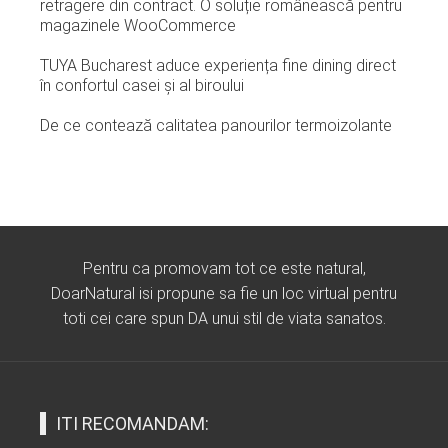
retragere din contract. O soluție românească pentru
magazinele WooCommerce
TUYA Bucharest aduce experiența fine dining direct
în confortul casei și al biroului
De ce contează calitatea panourilor termoizolante
Pentru ca promovam tot ce este natural,
DoarNatural isi propune sa fie un loc virtual pentru
toti cei care spun DA unui stil de viata sanatos.
ITI RECOMANDAM: