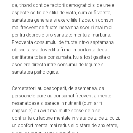
ca, tinand cont de factorii demografici si de unele
aspecte ce tin de stilul de viata, cum ar fi varsta,
sanatatea generala si exercitiile fizice, un consum
mai frecvent de fructe inseamna scoruri mai mici
pentru depresie si o sanatate mentala mai buna.
Frecventa consumului de fructe intr-o saptamana
obisnuita s-a dovedit a fi mai importanta decat
cantitatea totala consumata. Nu a fost gasita o
asociere directa intre consumul de legume si
sanatatea psihologica.
Cercetatorii au descoperit, de asemenea, ca
persoanele care au consumat frecvent alimente
nesanatoase si sarace in nutrienti (cum ar fi
chipsurile) au avut mai multe sanse de a se
confrunta cu lacune mentale in viata de zi de zi cu zi,
un confort mental mai redus si o stare de anxietate,
stres si depresie mai accentuate.