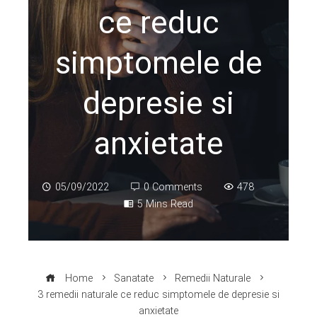
ce reduc
simptomele de
depresie si
anxietate
05/09/2022
0 Comments
478
5 Mins Read
Home
Sanatate
Remedii Naturale
3 remedii naturale ce reduc simptomele de depresie si
anxietate