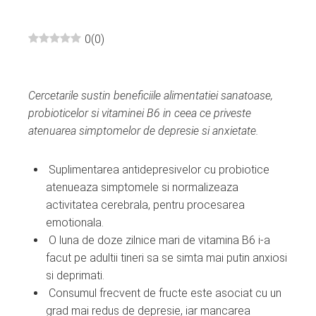
0
(
0
)
ebook
Cercetarile sustin beneficiile alimentatiei sanatoase,
ter
probioticelor si vitaminei B6 in ceea ce priveste
atenuarea simptomelor de depresie si anxietate.
edIn
Suplimentarea antidepresivelor cu probiotice
erest
atenueaza simptomele si normalizeaza
activitatea cerebrala, pentru procesarea
mbleupon
emotionala.
O luna de doze zilnice mari de vitamina B6 i-a
l
facut pe adultii tineri sa se simta mai putin anxiosi
si deprimati.
Consumul frecvent de fructe este asociat cu un
grad mai redus de depresie, iar mancarea