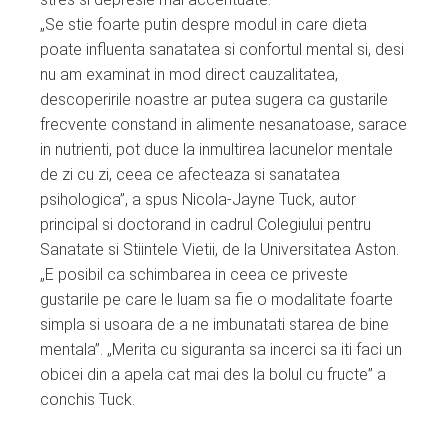
„Se stie foarte putin despre modul in care dieta
poate influenta sanatatea si confortul mental si, desi
nu am examinat in mod direct cauzalitatea,
descoperirile noastre ar putea sugera ca gustarile
frecvente constand in alimente nesanatoase, sarace
in nutrienti, pot duce la inmultirea lacunelor mentale
de zi cu zi, ceea ce afecteaza si sanatatea
psihologica”, a spus Nicola-Jayne Tuck, autor
principal si doctorand in cadrul Colegiului pentru
Sanatate si Stiintele Vietii, de la Universitatea Aston.
„E posibil ca schimbarea in ceea ce priveste
gustarile pe care le luam sa fie o modalitate foarte
simpla si usoara de a ne imbunatati starea de bine
mentala”. „Merita cu siguranta sa incerci sa iti faci un
obicei din a apela cat mai des la bolul cu fructe” a
conchis Tuck.