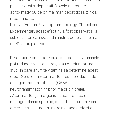
putin anxiosi si deprimati. Dozele au fost de
aproximativ 50 de ori mai mari decat doza zilnica
recomandata.
Potrivit “Human Psychopharmacology: Clinical and
Experimental”, acest efect nu a fost observat si la
subiectii carora li s-au administrat doze zilnice mari
de B12 sau placebo.
Desi studiile anterioare au aratat ca multivitaminele
pot reduce nivelul de stres, s-au efectuat putine
studii in care anumite vitamine sa determine acest
efect. Se stie ca vitamina B6 creste productia de
acid gamma-aminobutiric (GABA), un
neurotransmitator inhibitor major din creier.
„Vitamina B6 ajuta organismul sa produca un
mesager chimic specific, ce inhiba impulsurile din
creier, iar studiul nostru asociaza acest efect de