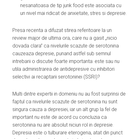
nesanatoasa de tip junk food este asociata cu
un nivel mai ridicat de anxietate, stres si depresie.
Presa recenta a difuzat stirea referitoare la un
review major de ultima ora, care nu a gasit „nicio
dovada clara” ca nivelurile scazute de serotonina
cauzeaza depresie, punand astfel sub semnul
intrebarii o discutie foarte importanta: este sau nu
utila administrarea de antidepresive cu inhibitori
selectivi ai recaptarii serotoninei (SSRI)?
Multi dintre expertii in domeniu nu au fost surprinsi de
faptul ca nivelurile scazute de serotonina nu sunt
singura cauza a depresiei, iar un alt grup la fel de
important nu este de acord cu concluzia ca
serotonina nu are absolut niciun rol in depresie.
Depresia este o tulburare eterogena, atat din punct