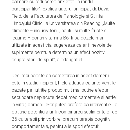
calmare cu reducerea anxietatii in randul
participantilor”, explica autorul principal, dr. David
Field, de la Facultatea de Psihologie si Stiinta
Limbajului Clinic, la Universitatea din Reading. „Multe
alimente – inclusiv tonul, nautul si multe fructe si
legume – contin vitamina B6. Insa dozele mari
utilizate in acest trial sugereaza ca ar fi nevoie de
suplimente pentru a determina un efect pozitiv
asupra starii de spirit”, a adaugat el.
Desi recunoaste ca cercetarea in acest domeniu
este in stadiu incipient, Field adauga ca „interventiile
bazate pe nutritie produc mult mai putine efecte
secundare neplacute decat medicamentele si astfel,
in viitor, oamenii le-ar putea prefera ca interventie… o
optiune potentiala ar fi combinarea suplimentelor de
B6 cu terapii prin vorbire, precum terapia cognitiv-
comportamentala, pentru a le spori efectul”.