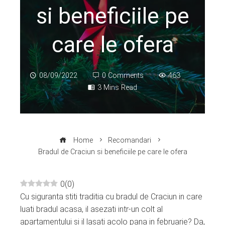
si beneficiile pe
care le ofera
08/09/2022
0 Comments
463
3 Mins Read
Home
Recomandari
Bradul de Craciun si beneficiile pe care le ofera
0
(
0
)
Cu siguranta stiti traditia cu bradul de Craciun in care
ebook
luati bradul acasa, il asezati intr-un colt al
apartamentului si il lasati acolo pana in februarie? Da,