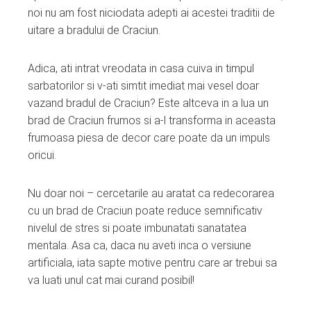
ter
noi nu am fost niciodata adepti ai acestei traditii de
uitare a bradului de Craciun.
edIn
Adica, ati intrat vreodata in casa cuiva in timpul
erest
sarbatorilor si v-ati simtit imediat mai vesel doar
vazand bradul de Craciun? Este altceva in a lua un
mbleupon
brad de Craciun frumos si a-l transforma in aceasta
frumoasa piesa de decor care poate da un impuls
oricui.
l
Nu doar noi – cercetarile au aratat ca redecorarea
cu un brad de Craciun poate reduce semnificativ
nivelul de stres si poate imbunatati sanatatea
mentala. Asa ca, daca nu aveti inca o versiune
artificiala, iata sapte motive pentru care ar trebui sa
va luati unul cat mai curand posibil!