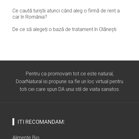
Ce caută turiștii atunci când aleg o firmă de rent a
car în România?
De ce să alegeți o bază de tratament în Olănești
Pentru ca promovam tot ce este natural,
DoarNatural isi propune sa fie un loc virtual pentru
toti cei care spun DA unui stil de viata sanatos.
ITI RECOMANDAM:
Alimente Bio