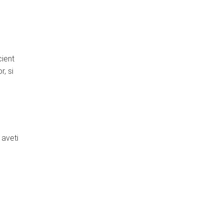
cient
r, si
 aveti