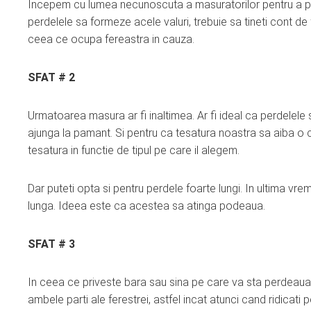
Incepem cu lumea necunoscuta a masuratorilor pentru a priv
perdelele sa formeze acele valuri, trebuie sa tineti cont d
ceea ce ocupa fereastra in cauza.
SFAT # 2
Urmatoarea masura ar fi inaltimea. Ar fi ideal ca perdelele
ajunga la pamant. Si pentru ca tesatura noastra sa aiba o c
tesatura in functie de tipul pe care il alegem.
Dar puteti opta si pentru perdele foarte lungi. In ultima v
lunga. Ideea este ca acestea sa atinga podeaua.
SFAT # 3
In ceea ce priveste bara sau sina pe care va sta perdeaua,
ambele parti ale ferestrei, astfel incat atunci cand ridica