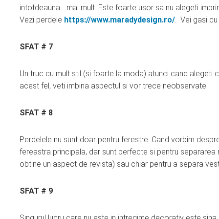
intotdeauna… mai mult. Este foarte usor sa nu alegeti imprim
Vezi perdele
https://www.maradydesign.ro/
. Vei gasi cu
SFAT # 7
Un truc cu mult stil (si foarte la moda) atunci cand alegeti
acest fel, veti imbina aspectul si vor trece neobservate.
SFAT # 8
Perdelele nu sunt doar pentru ferestre. Cand vorbim despre
fereastra principala, dar sunt perfecte si pentru separarea me
obtine un aspect de revista) sau chiar pentru a separa vesti
SFAT # 9
Singurul lucru care nu este in intregime decorativ este sina