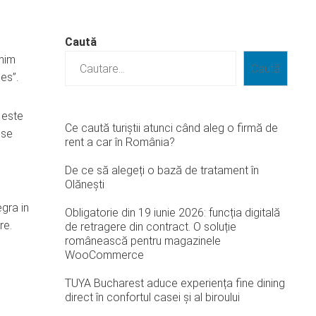
Caută
imim
Caută
es”.
 este
Ce caută turiștii atunci când aleg o firmă de
ese
rent a car în România?
De ce să alegeți o bază de tratament în
Olănești
egra in
Obligatorie din 19 iunie 2026: funcția digitală
re.
de retragere din contract. O soluție
românească pentru magazinele
WooCommerce
TUYA Bucharest aduce experiența fine dining
direct în confortul casei și al biroului