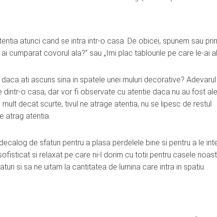
atentia atunci cand se intra intr-o casa. De obicei, spunem sau pr
 cumparat covorul ala?” sau „Imi plac tablourile pe care le-ai al
daca ati ascuns sina in spatele unei muluri decorative? Adevarul
dintr-o casa, dar vor fi observate cu atentie daca nu au fost al
mult decat scurte, tivul ne atrage atentia, nu se lipesc de restul
e atrag atentia.
ecalog de sfaturi pentru a plasa perdelele bine si pentru a le int
fisticat si relaxat pe care ni-l dorim cu totii pentru casele noast
turi si sa ne uitam la cantitatea de lumina care intra in spatiu.