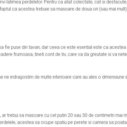
i latimea perdelelor. Pentru ca atat colectate, cat si desfacute
e faptul ca acestea trebuie sa masoare de doua ori (sau mai mult)
 sa fie puse din tavan, dar ceea ce este esential este ca acestea
adere frumoasa, tineti cont de tiv, care va da greutate si va nete
reme ne indragostim de multe interioare care au ales o dimensiune 
 ar trebui sa masoare cu cel putin 20 sau 30 de centimetri mai m
ti perdelele, acestea sa ocupe spatiu pe perete si camera sa poata