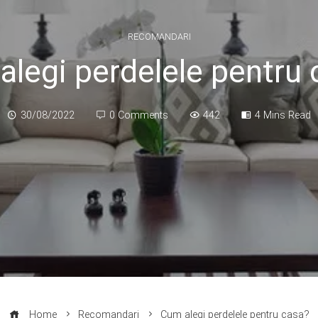
RECOMANDARI
alegi perdelele pentru 
30/08/2022
0 Comments
442
4 Mins Read
Home
Recomandari
Cum alegi perdelele pentru casa?