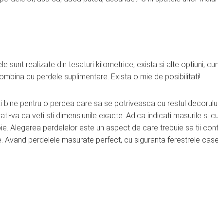
sunt realizate din tesaturi kilometrice, exista si alte optiuni, cum
combina cu perdele suplimentare. Exista o mie de posibilitati!
i bine pentru o perdea care sa se potriveasca cu restul decorului
ti-va ca veti sti dimensiunile exacte. Adica indicati masurile si c
e. Alegerea perdelelor este un aspect de care trebuie sa tii cont,
ale. Avand perdelele masurate perfect, cu siguranta ferestrele case