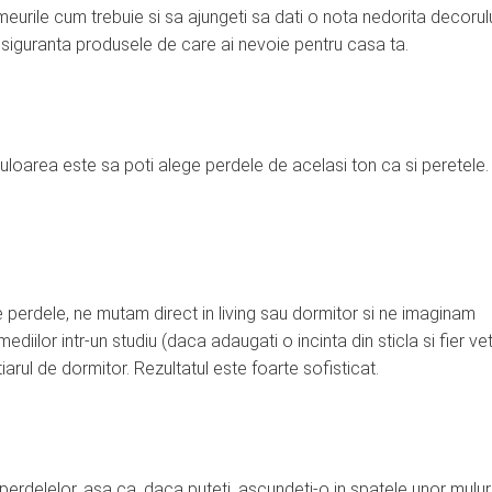
eurile cum trebuie si sa ajungeti sa dati o nota nedorita decorulu
 siguranta produsele de care ai nevoie pentru casa ta.
 culoarea este sa poti alege perdele de acelasi ton ca si peretele.
 perdele, ne mutam direct in living sau dormitor si ne imaginam
diilor intr-un studiu (daca adaugati o incinta din sticla si fier vet
arul de dormitor. Rezultatul este foarte sofisticat.
 perdelelor, asa ca, daca puteti, ascundeti-o in spatele unor mulur