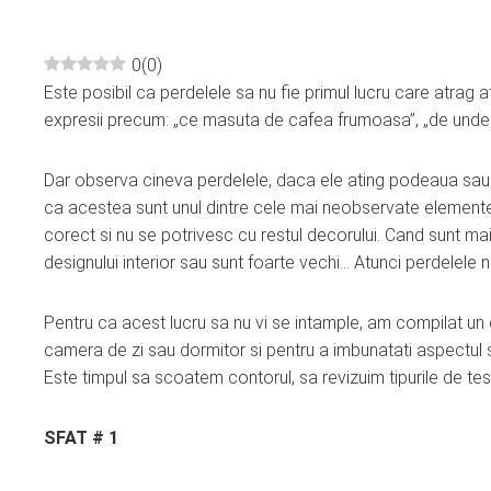
0
(
0
)
Este posibil ca perdelele sa nu fie primul lucru care atrag 
ebook
expresii precum: „ce masuta de cafea frumoasa”, „de unde ai
ter
Dar observa cineva perdelele, daca ele ating podeaua sau 
ca acestea sunt unul dintre cele mai neobservate elemente 
edIn
corect si nu se potrivesc cu restul decorului. Cand sunt mai 
designului interior sau sunt foarte vechi… Atunci perdelele n
erest
Pentru ca acest lucru sa nu vi se intample, am compilat un d
mbleupon
camera de zi sau dormitor si pentru a imbunatati aspectul so
Este timpul sa scoatem contorul, sa revizuim tipurile de tesa
l
SFAT # 1