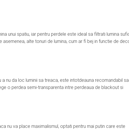
a unui spatiu, iar pentru perdele este ideal sa filtrati lumina sufi
 de asemenea, alte tonuri de lumina, cum ar fi bej in functie de deco
u a nu da loc luminii sa treaca, este intotdeauna recomandabil sa
 alege o perdea semi-transparenta intre perdeaua de blackout si
ca nu va place maximalismul, optati pentru mai putin care este