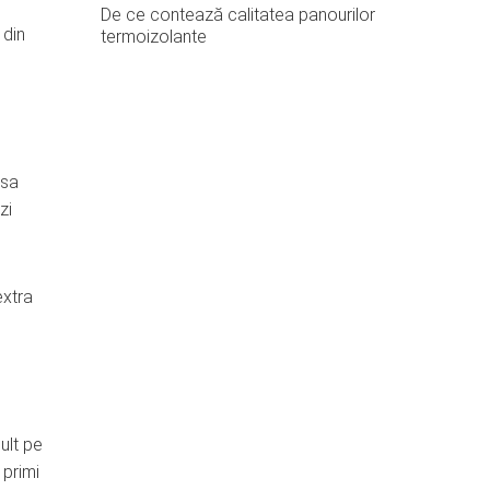
,
De ce contează calitatea panourilor
 din
termoizolante
 sa
zi
extra
ult pe
 primi