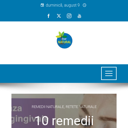
duminică, august 9
REMEDII NATURALE
,
RETETE NATURALE
10 remedii