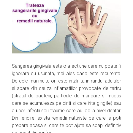
ebook
ter
edIn
erest
Sangerea gingivala este o afectiune care nu poate fi
mbleupon
ignorara cu usurinta, mai ales daca este recurenta.
De cele mai multe ori este intalnita in randul adultilor
l
si apare din cauza inflamatiilor provocate de tartru
(stratul de bacterii, particule de mancare si mucus
care se acumuleaza pe dinti si care irita gingiile) sau
a unor infectii sau traume care au loc la nivel dentar.
Din fericire, exista remedii naturiste pe care le poti
prepara acasa si care te pot ajuta sa scapi definitiv
de acest disconfort.