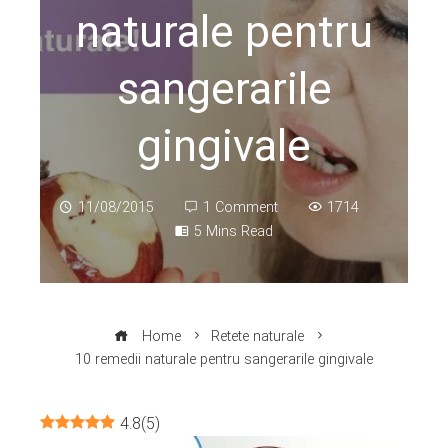
naturale pentru
sangerarile
gingivale
11/08/2015
1 Comment
1714
5 Mins Read
Home
Retete naturale
10 remedii naturale pentru sangerarile gingivale
4.8
(
5
)