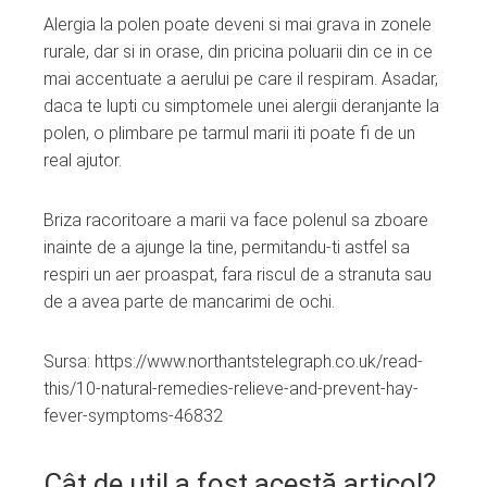
Alergia la polen poate deveni si mai grava in zonele
rurale, dar si in orase, din pricina poluarii din ce in ce
mai accentuate a aerului pe care il respiram. Asadar,
daca te lupti cu simptomele unei alergii deranjante la
polen, o plimbare pe tarmul marii iti poate fi de un
real ajutor.
Briza racoritoare a marii va face polenul sa zboare
inainte de a ajunge la tine, permitandu-ti astfel sa
respiri un aer proaspat, fara riscul de a stranuta sau
de a avea parte de mancarimi de ochi.
Sursa: https://www.northantstelegraph.co.uk/read-
this/10-natural-remedies-relieve-and-prevent-hay-
fever-symptoms-46832
Cât de util a fost acestă articol?