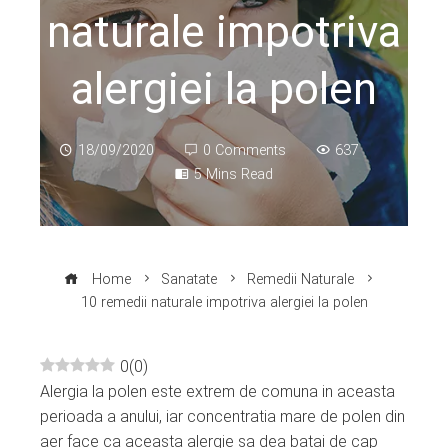
naturale impotriva
alergiei la polen
18/09/2020
0 Comments
637
5 Mins Read
Home
Sanatate
Remedii Naturale
10 remedii naturale impotriva alergiei la polen
0
(
0
)
Alergia la polen este extrem de comuna in aceasta
ebook
perioada a anului, iar concentratia mare de polen din
aer face ca aceasta alergie sa dea batai de cap