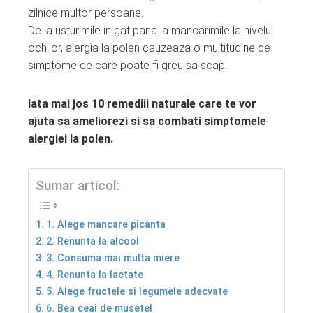
ter
zilnice multor persoane.
De la usturimile in gat pana la mancarimile la nivelul
edIn
ochilor, alergia la polen cauzeaza o multitudine de
simptome de care poate fi greu sa scapi.
erest
Iata mai jos 10 remediii naturale care te vor
mbleupon
ajuta sa ameliorezi si sa combati simptomele
alergiei la polen.
l
Sumar articol:
1. Alege mancare picanta
2. Renunta la alcool
3. Consuma mai multa miere
4. Renunta la lactate
5. Alege fructele si legumele adecvate
6. Bea ceai de musetel