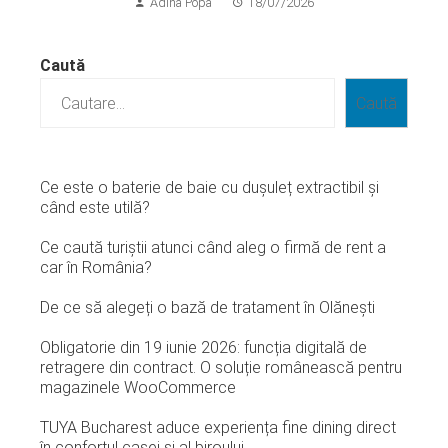
Adina Popa
18/07/2026
Caută
Caută
Ce este o baterie de baie cu dușuleț extractibil și
când este utilă?
Ce caută turiștii atunci când aleg o firmă de rent a
car în România?
De ce să alegeți o bază de tratament în Olănești
Obligatorie din 19 iunie 2026: funcția digitală de
retragere din contract. O soluție românească pentru
magazinele WooCommerce
TUYA Bucharest aduce experiența fine dining direct
în confortul casei și al biroului