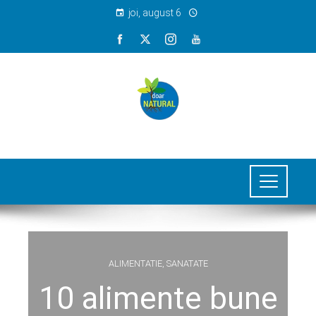
joi, august 6
ALIMENTATIE
,
SANATATE
10 alimente bune