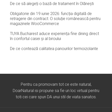
De ce să alegeți o bază de tratament în Olănești
Obligatorie din 19 iunie 2026: funcția digitală de
retragere din contract. O soluție românească pentru
magazinele WooCommerce
TUYA Bucharest aduce experiența fine dining direct
în confortul casei și al biroului
De ce contează calitatea panourilor termoizolante
Pentru ca promovam tot ce este natural,
DoarNatural isi propune sa fie un loc virtual pentru
toti cei care spun DA unui stil de viata sanatos.