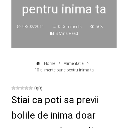
pentru inima ta
08/03/2011
0 Comments
568
3 Mins Read
Home
Alimentatie
10 alimente bune pentru inima ta
0
(
0
)
Stiai ca poti sa previi
ebook
bolile de inima doar
ter