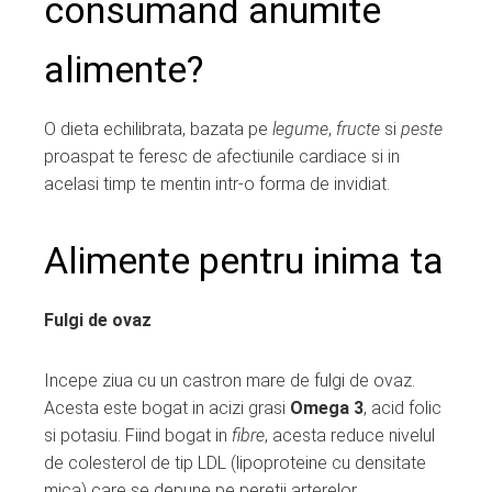
consumand anumite
edIn
alimente?
erest
mbleupon
O dieta echilibrata, bazata pe
legume
,
fructe
si
peste
proaspat te feresc de afectiunile cardiace si in
l
acelasi timp te mentin intr-o forma de invidiat.
Alimente pentru inima ta
Fulgi de ovaz
Incepe ziua cu un castron mare de fulgi de ovaz.
Acesta este bogat in acizi grasi
Omega 3
, acid folic
si potasiu. Fiind bogat in
fibre
, acesta reduce nivelul
de colesterol de tip LDL (lipoproteine cu densitate
mica) care se depune pe peretii arterelor.