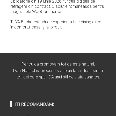
Obligatorie din 19 iunie 2026: funcția digitală de
retragere din contract. O soluție românească pentru
magazinele WooCommerce
TUYA Bucharest aduce experiența fine dining direct
în confortul casei și al biroului
Pentru ca promovam tot ce este natural,
DoarNatural isi propune sa fie un loc virtual pentru
toti cei care spun DA unui stil de viata sanatos.
ITI RECOMANDAM: