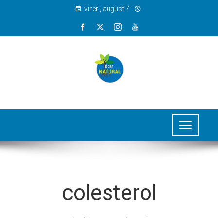
vineri, august 7
colesterol