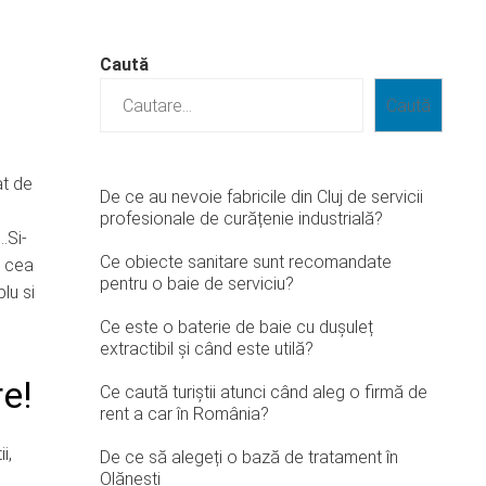
Caută
Caută
at de
De ce au nevoie fabricile din Cluj de servicii
profesionale de curățenie industrială?
…Si-
Ce obiecte sanitare sunt recomandate
d cea
pentru o baie de serviciu?
lu si
Ce este o baterie de baie cu dușuleț
extractibil și când este utilă?
e!
Ce caută turiștii atunci când aleg o firmă de
rent a car în România?
i,
De ce să alegeți o bază de tratament în
Olănești
e