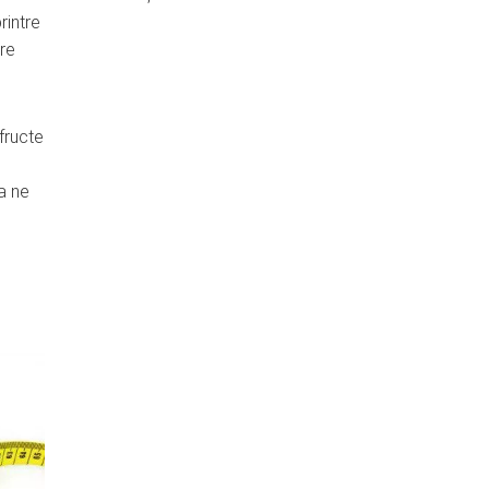
rintre
ere
fructe
a ne