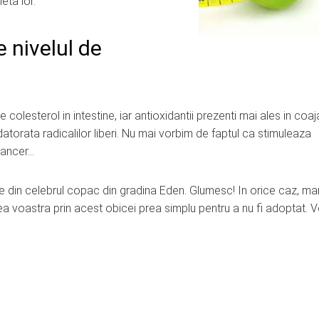
eta lor.
 nivelul de
lesterol in intestine, iar antioxidantii prezenti mai ales in coaj
atorata radicalilor liberi. Nu mai vorbim de faptul ca stimuleaza
cancer…
re din celebrul copac din gradina Eden. Glumesc! In orice caz, ma
tea voastra prin acest obicei prea simplu pentru a nu fi adoptat. V