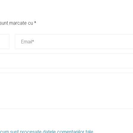
i sunt marcate cu
*
 cum sunt procesate datele comentariilor tale
.