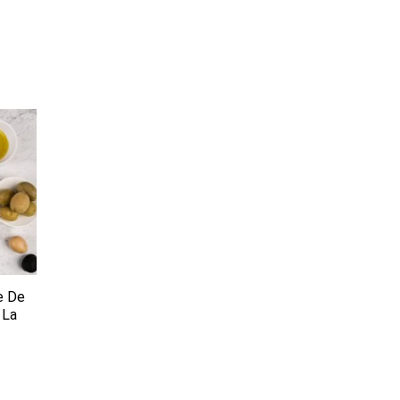
e De
 La