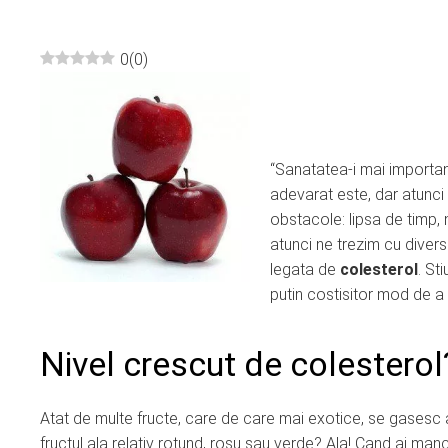
0
(
0
)
ebook
ter
“Sanatatea-i mai importan
adevarat este, dar atunc
edIn
obstacole: lipsa de timp, 
atunci ne trezim cu divers
erest
legata de
colesterol
. St
putin costisitor mod de 
mbleupon
Nivel crescut de colestero
l
Atat de multe fructe, care de care mai exotice, se gasesc az
fructul ala relativ rotund, rosu sau verde? Ala! Cand ai man