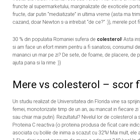
fruncte al supermarketului, marginalizate de exoticele por
fructe, dar putin “mediatizate” in ultima vreme (asta ma tr
cazand, doar Newton s-a intrebat “de ce?” :)), merele pot 
30 % din populatia Romaniei sufera de
colesterol
! Asta i
si am face un efort minim pentru a fi sanatosi, consumul de 
mananci un mar pe zi? De sete, de foame, de placere, de pli
ajuta pana si la rime :))
Mere vs colesterol – scor f
Un studiu realizat de Universitatea din Florida vine sa sprijin
femei, monotorizate timp de un an, au mancat in fiecare z
sau chiar mai putin). Rezultatul? Nivelul lor de colesterol a
Proteina C reactiva (o proteina produsa de ficat care indica
asociata cu bolile de inima a scazut cu 32%! Mai mult, ele 