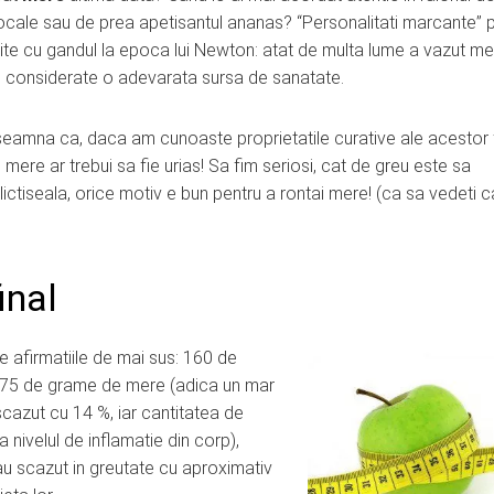
tocale sau de prea apetisantul ananas? “Personalitati marcante” p
imite cu gandul la epoca lui Newton: atat de multa lume a vazut m
fi considerate o adevarata sursa de sanatate.
nseamna ca, daca am cunoaste proprietatile curative ale acestor 
mere ar trebui sa fie urias! Sa fim seriosi, cat de greu este sa
ctiseala, orice motiv e bun pentru a rontai mere! (ca sa vedeti c
inal
e afirmatiile
de mai sus: 160 de
i 75 de grame de mere (adica un mar
 scazut cu 14 %, iar cantitatea de
 nivelul de inflamatie din corp),
au scazut in greutate cu aproximativ