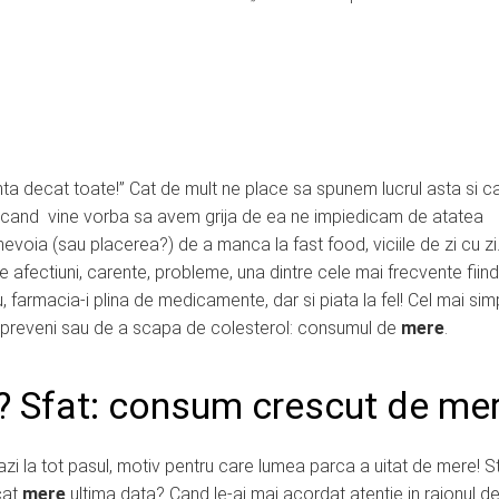
ta decat toate!” Cat de mult ne place sa spunem lucrul asta si c
i cand vine vorba sa avem grija de ea ne impiedicam de atatea
nevoia (sau placerea?) de a manca la fast food, viciile de zi cu zi
e afectiuni, carente, probleme, una dintre cele mai frecvente fiin
iu, farmacia-i plina de medicamente, dar si piata la fel! Cel mai simp
a preveni sau de a scapa de colesterol: consumul de
mere
.
l? Sfat: consum crescut de mer
i la tot pasul, motiv pentru care lumea parca a uitat de mere! Sti
cat
mere
ultima data? Cand le-ai mai acordat atentie in raionul d