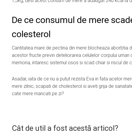
1,5kg, desi acest consum de mere a adaugat 240 kcal la di
De ce consumul de mere scade
colesterol
Cantitatea mare de pectina din mere blocheaza aborbtia de co
acestor fructe previn deteliorarea celulelor corpului uman d
memoria, intaresc sistemul osos si scad chiar si riscul de 
Asadar, iata de ce nu a putut rezista Eva in fata acelor me
mere zilnic, scapati de cholesterol si aveti grija de sanata
cate mere mancati pe zi?
Cât de util a fost acestă articol?