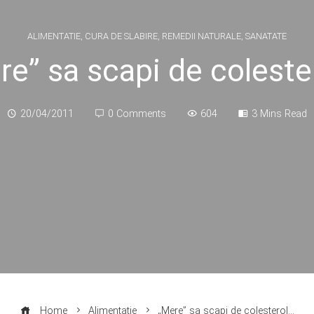
ALIMENTATIE
,
CURA DE SLABIRE
,
REMEDII NATURALE
,
SANATATE
re” sa scapi de coleste
20/04/2011
0 Comments
604
3 Mins Read
Home
Alimentatie
„Mere” sa scapi de colesterol…