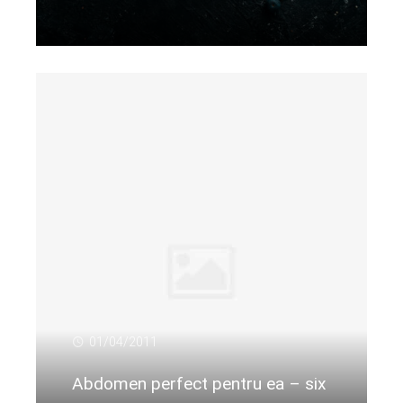
Citeste mai departe...
01/04/2011
Abdomen perfect pentru ea – six