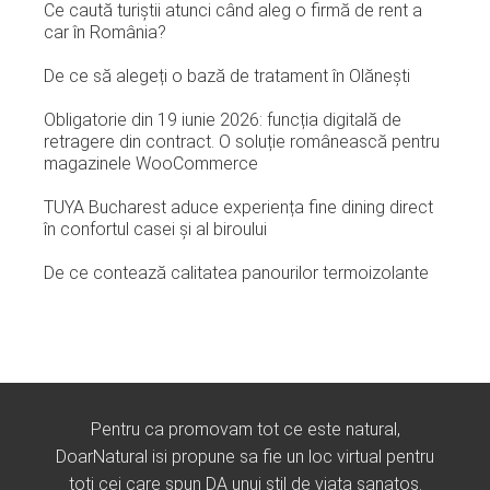
Ce caută turiștii atunci când aleg o firmă de rent a
car în România?
De ce să alegeți o bază de tratament în Olănești
Obligatorie din 19 iunie 2026: funcția digitală de
retragere din contract. O soluție românească pentru
magazinele WooCommerce
TUYA Bucharest aduce experiența fine dining direct
în confortul casei și al biroului
De ce contează calitatea panourilor termoizolante
Pentru ca promovam tot ce este natural,
DoarNatural isi propune sa fie un loc virtual pentru
toti cei care spun DA unui stil de viata sanatos.