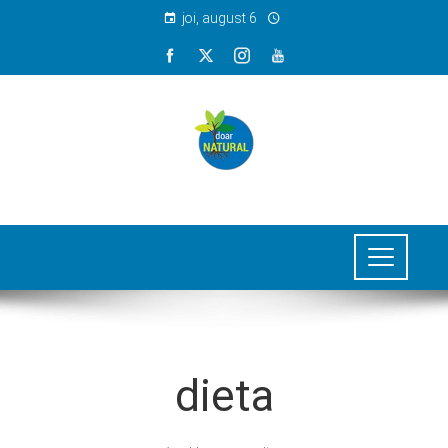
joi, august 6
dieta