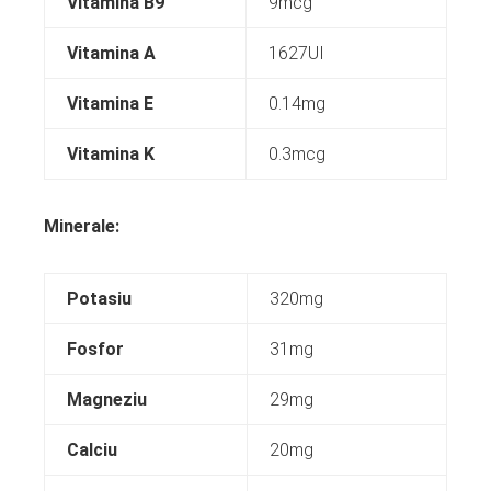
Vitamina B9
9mcg
Vitamina A
1627UI
Vitamina E
0.14mg
Vitamina K
0.3mcg
Minerale:
Potasiu
320mg
Fosfor
31mg
Magneziu
29mg
Calciu
20mg