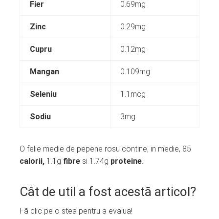
Fier
0.69mg
Zinc
0.29mg
Cupru
0.12mg
Mangan
0.109mg
Seleniu
1.1mcg
Sodiu
3mg
O felie medie de pepene rosu contine, in medie, 85
calorii,
1.1g
fibre
si 1.74g
proteine
.
Cât de util a fost acestă articol?
Fă clic pe o stea pentru a evalua!