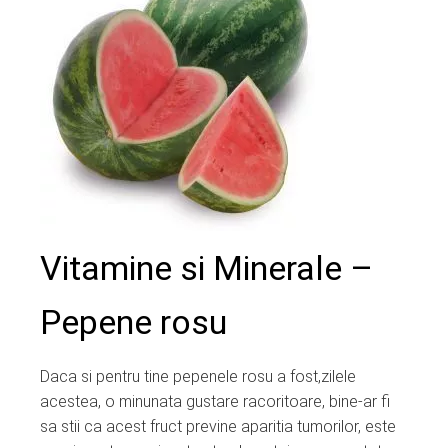
ter
edIn
erest
mbleupon
l
Vitamine si Minerale –
Pepene rosu
Daca si pentru tine pepenele rosu a fost,zilele
acestea, o minunata gustare racoritoare, bine-ar fi
sa stii ca acest fruct previne aparitia tumorilor, este