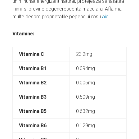
un minunat energizant natural, protejeaza sanatatea
inimii si previne degenerescenta maculara. Afla mai
multe despre proprietatile pepenelui rosu
aici
.
Vitamine:
Vitamina C
23.2mg
Vitamina B1
0.094mg
Vitamina B2
0.006mg
Vitamina B3
0.509mg
Vitamina B5
0.632mg
Vitamina B6
0.129mg