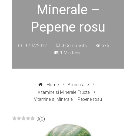
Minerale –
Pepene rosu
10/07/2012
0 Comments
576
1 Min Read
Home
Alimentatie
Vitamine si Minerale Fructe
Vitamine si Minerale – Pepene rosu
0
(
0
)
ebook