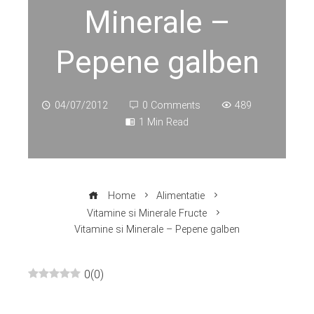
Minerale –
Pepene galben
04/07/2012
0 Comments
489
1 Min Read
Home
Alimentatie
Vitamine si Minerale Fructe
Vitamine si Minerale – Pepene galben
0
(
0
)
ebook