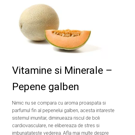
ter
edIn
erest
mbleupon
Vitamine si Minerale –
l
Pepene galben
Nimic nu se compara cu aroma proaspata si
parfumul fin al pepenelui galben, acesta intareste
sistemul imunitar, diminueaza riscul de boli
cardiovasculare, ne elibereaza de stres si
imbunatateste vederea. Afla mai multe despre