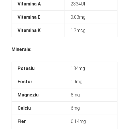
Vitamina A
2334UI
Vitamina E
0.03mg
Vitamina K
1.7mcg
Minerale:
Potasiu
184mg
Fosfor
10mg
Magneziu
8mg
Calciu
6mg
Fier
0.14mg