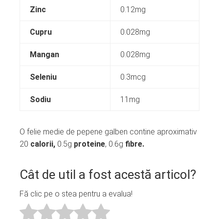
Zinc
0.12mg
Cupru
0.028mg
Mangan
0.028mg
Seleniu
0.3mcg
Sodiu
11mg
O felie medie de pepene galben contine aproximativ
20
calorii,
0.5g
proteine
, 0.6g
fibre.
Cât de util a fost acestă articol?
Fă clic pe o stea pentru a evalua!