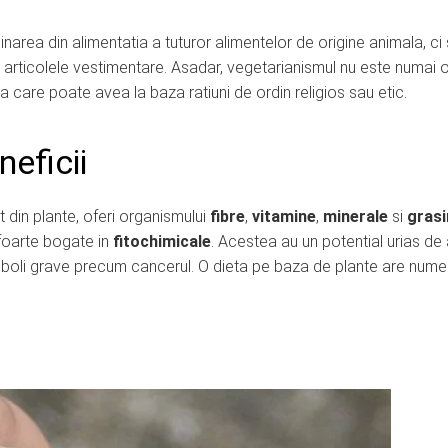
narea din alimentatia a tuturor alimentelor de origine animala, ci 
i articolele vestimentare. Asadar, vegetarianismul nu este numai 
a care poate avea la baza ratiuni de ordin religios sau etic.
eficii
din plante, oferi organismului
fibre
,
vitamine
,
minerale
si
grasi
foarte bogate in
fitochimicale
. Acestea
au un potential urias de
i boli grave precum cancerul. O dieta pe baza de plante are num