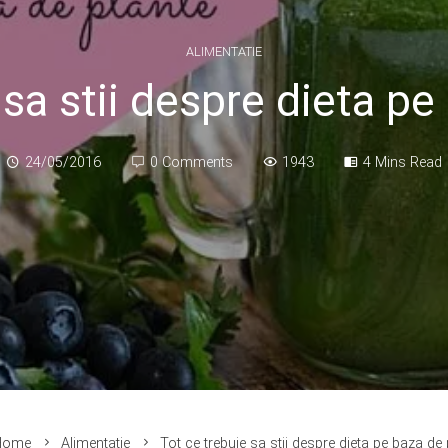
ALIMENTATIE
 sa stii despre dieta pe
24/05/2016
0 Comments
1943
4 Mins Read
ome
Alimentatie
Tot ce trebuie sa stii despre dieta pe baza de 