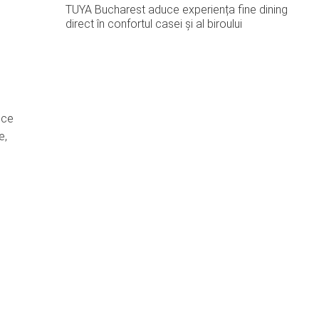
TUYA Bucharest aduce experiența fine dining
direct în confortul casei și al biroului
 ce
e,