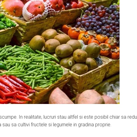
pe. In realitate, lucruri stau altfel si este posibil chiar sa redu
sau sa cultivi fructele si legumele in gradina proprie.