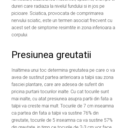
dureri care radiaza la nivelul fundului si in jos pe
picioare. Sciatica, provocata de comprimarea
nervului sciatic, este un termen asociat frecvent cu
acest set de simptome resimtite in zona inferioara a
corpului.
Presiunea greutatii
Inaltimea unui toc determina greutatea pe care o va
avea de sustinut partea anterioara a talpii sau zona
fasciei plantare, care are adesea de suferit din
pricina purtarii tocurilor inalte. Cu cat tocurile sunt
mai inalte, cu atat presiunea asupra partii din fata a
talpii va creste mai mult. Tocurile de 7 cm inseamna
ca partea din fata a talpii va sustine 76% din
greutate, tocurile de 5 inseamna ca va sustine 57%
din greutate, in timp ce tocurile de 2-3 cm vor face