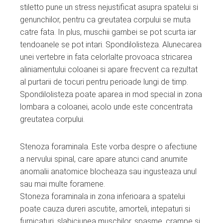
stiletto pune un stress nejustificat asupra spatelui si
genunchilor, pentru ca greutatea corpului se muta
catre fata. In plus, muschii gambei se pot scurta iar
tendoanele se pot intari. Spondilolisteza. Alunecarea
unei vertebre in fata celorlalte provoaca stricarea
aliniamentului coloanei si apare frecvent ca rezultat
al purtarii de tocuri pentru perioade lungi de timp.
Spondilolisteza poate aparea in mod special in zona
lombara a coloanei, acolo unde este concentrata
greutatea corpului.
Stenoza foraminala. Este vorba despre o afectiune
a nervului spinal, care apare atunci cand anumite
anomalii anatomice blocheaza sau ingusteaza unul
sau mai multe foramene.
Stoneza foraminala in zona inferioara a spatelui
poate cauza dureri ascutite, amorteli, intepaturi si
furnicaturi, slabiciunea muschilor, spasme, crampe si