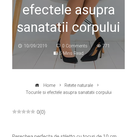
efectele asupra
sanatatii corpului
10/09/2019
0 Comments
771
5 Mins Read
Home
Retete naturale
Tocurile si efectele asupra sanatatii corpului
0
(
0
)
ebook
Perechea perfecta de stiletto cu tocuri de 10 cm