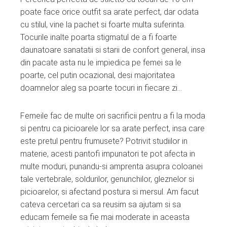
ter
poate face orice outfit sa arate perfect, dar odata
cu stilul, vine la pachet si foarte multa suferinta.
edIn
Tocurile inalte poarta stigmatul de a fi foarte
daunatoare sanatatii si starii de confort general, insa
erest
din pacate asta nu le impiedica pe femei sa le
poarte, cel putin ocazional, desi majoritatea
mbleupon
doamnelor aleg sa poarte tocuri in fiecare zi…
l
Femeile fac de multe ori sacrificii pentru a fi la moda
si pentru ca picioarele lor sa arate perfect, insa care
este pretul pentru frumusete? Potrivit studiilor in
materie, acesti pantofi impunatori te pot afecta in
multe moduri, punandu-si amprenta asupra coloanei
tale vertebrale, soldurilor, genunchilor, gleznelor si
picioarelor, si afectand postura si mersul. Am facut
cateva cercetari ca sa reusim sa ajutam si sa
educam femeile sa fie mai moderate in aceasta