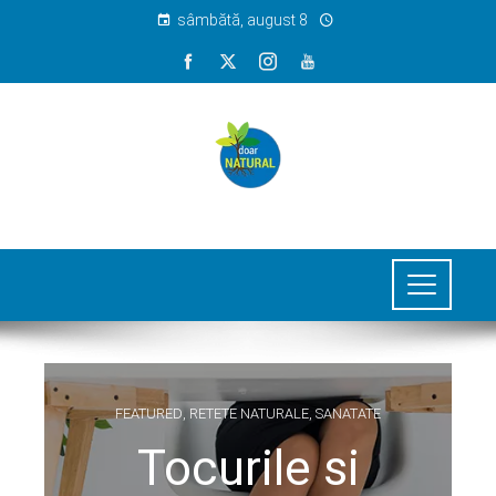
sâmbătă, august 8
FEATURED
,
RETETE NATURALE
,
SANATATE
Tocurile si