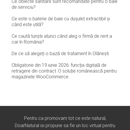
Ce obiecte sanitare sunt recomandate pentru o baie
de serviciu?
Ce este o baterie de baie cu dușuleț extractibil și
când este utilă?
Ce caută turiștii atunci când aleg o firmă de rent a
car în România?
De ce să alegeți o bază de tratament în Olănești
Obligatorie din 19 iunie 2026: funcția digitală de
retragere din contract. O soluție românească pentru
magazinele WooCommerce
Pentru ca promovam tot ce este natural,
DoarNatural isi propune sa fie un loc virtual pentru