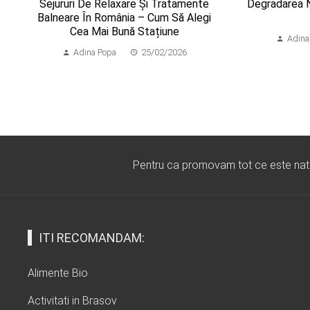
Sejururi De Relaxare Și Tratamente
Degradarea N
Balneare În România – Cum Să Alegi
Cea Mai Bună Stațiune
Adina
Adina Popa
25/02/2026
Pentru ca promovam tot ce este natura
ITI RECOMANDAM:
Alimente Bio
Activitati in Brasov