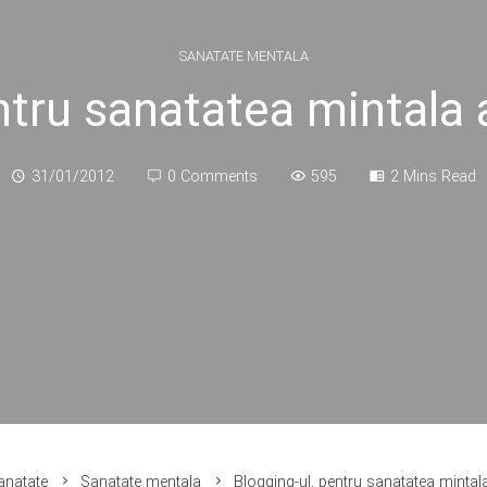
SANATATE MENTALA
ntru sanatatea mintala 
31/01/2012
0 Comments
595
2 Mins Read
anatate
Sanatate mentala
Blogging-ul, pentru sanatatea mintal