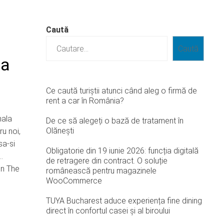
Caută
Caută
ta
Ce caută turiștii atunci când aleg o firmă de
rent a car în România?
nala
De ce să alegeți o bază de tratament în
Olănești
u noi,
sa-si
Obligatorie din 19 iunie 2026: funcția digitală
…
de retragere din contract. O soluție
in The
românească pentru magazinele
WooCommerce
TUYA Bucharest aduce experiența fine dining
direct în confortul casei și al biroului