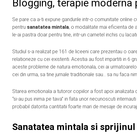
Blogging, terapie moderna 
Se pare ca a-ti expune gandurile intr-o comunitate online 
pentru
sanatatea mintala
, o modalitate mai eficienta d
le-ai pastra doar pentru tine, intr-un carnetel inchis cu lacatu
Studiul s-a realizat pe 161 de liceeni care prezentau o oareca
relationeze cu cei existenti. Acestia au fost impartiti in 6 
aceste probleme de natura emotionala, cei ai urmatoarelor 
cei din urma, sa tine jurnale traditionale sau… sa nu faca nim
Starea emotionala a tutoror copiilor a fost apoi analizata 
“si-au pus inima pe tava” in fata unor necunoscuti internauti 
probabil datorita cantitatii foarte mari de mesaje de incuraja
Sanatatea mintala si sprijinul 