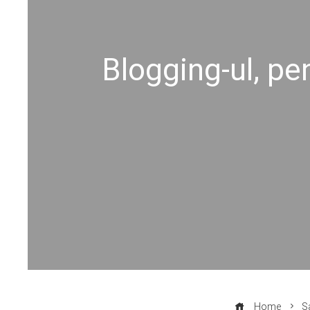
Blogging-ul, pe
Home
S