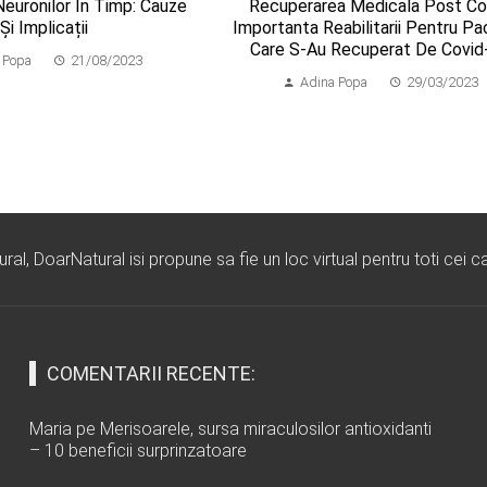
euronilor În Timp: Cauze
Recuperarea Medicala Post Co
Și Implicații
Importanta Reabilitarii Pentru Pac
Care S-Au Recuperat De Covid
 Popa
21/08/2023
Adina Popa
29/03/2023
l, DoarNatural isi propune sa fie un loc virtual pentru toti cei ca
COMENTARII RECENTE:
Maria
pe
Merisoarele, sursa miraculosilor antioxidanti
– 10 beneficii surprinzatoare