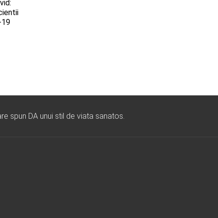
vid:
ientii
-19
re spun DA unui stil de viata sanatos.