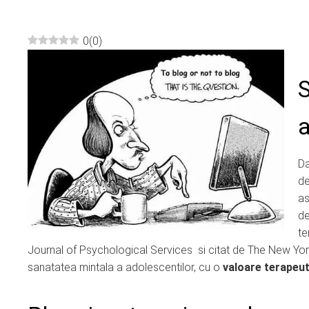
0
(
0
)
ebook
S
ter
a
edIn
Da
erest
de
as
mbleupon
de
te
Journal of Psychological Services si citat de The New Yor
l
sanatatea mintala a adolescentilor, cu o
valoare terapeut