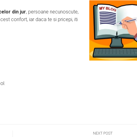
celor din jur
, persoane necunoscute,
cest confort, iar daca te si pricepi, iti
ol.
NEXT POST