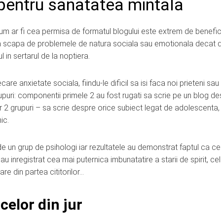
pentru sanatatea mintala
cum ar fi cea permisa de formatul blogului este extrem de benefi
e a scapa de problemele de natura sociala sau emotionala decat
l in sertarul de la noptiera.
re anxietate sociala, fiindu-le dificil sa isi faca noi prieteni sau
grupuri: componentii primele 2 au fost rugati sa scrie pe un blog d
2 grupuri – sa scrie despre orice subiect legat de adolescenta, 
ic.
de un grup de psihologi iar rezultatele au demonstrat faptul ca ce
au inregistrat cea mai puternica imbunatatire a starii de spirit, ce
re din partea cititorilor…
celor din jur