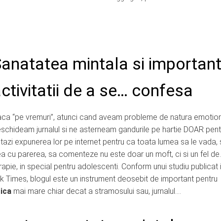
anatatea mintala si importan
ctivitatii de a se… confesa
ca “pe vremuri”, atunci cand aveam probleme de natura emotio
schideam jurnalul si ne asterneam gandurile pe hartie DOAR pentr
tazi expunerea lor pe internet pentru ca toata lumea sa le vada, 
a cu parerea, sa comenteze nu este doar un moft, ci si un fel de
rapie, in special pentru adolescenti. Conform unui studiu publicat 
k Times, blogul este un instrument deosebit de important pentru
ica
mai mare chiar decat a stramosului sau, jurnalul….