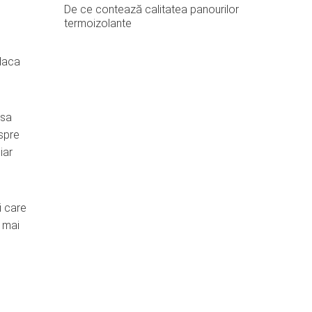
De ce contează calitatea panourilor
termoizolante
c
 daca
 sa
espre
iar
i care
l mai