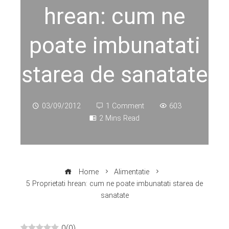
hrean: cum ne
poate imbunatati
starea de sanatate
03/09/2012
1 Comment
603
2 Mins Read
Home
Alimentatie
5 Proprietati hrean: cum ne poate imbunatati starea de
sanatate
0
(
0
)