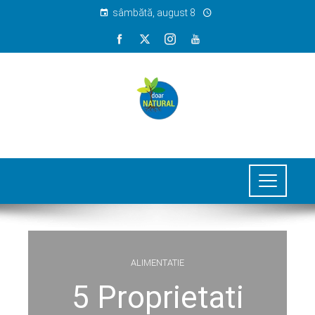
sâmbătă, august 8
ALIMENTATIE
5 Proprietati