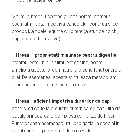
impotriva radicalilor liberi.
Mai mult, hreanul contine glucosinolate, compusi
esentiali in lupta impotriva cancerului, continuti si de
broccoli, ambele legume crucifere (alaturi de ridichi,
nap, conopida si varza).
–
Hrean – proprietati minunate pentru digestie
:
hreamul este un bun stimulent gastric, poate
ameliora apetitul si contribuie la o buna functionare a
bilei. De asemenea, acesta stimuleaza metabolismul
si are proprietati diuretice si laxative.
–
Hrean –eficient impotriva durerilor de cap:
cand simti ca te ia o durere puternica de cap, uita de
pastile si incearca o compresa cu frunze de hrean!
Functioneaza asemenea unui analgezic, in special in
cazul durerilor provocate de o raceala.