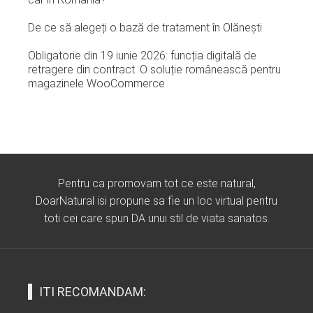
De ce să alegeți o bază de tratament în Olănești
Obligatorie din 19 iunie 2026: funcția digitală de
retragere din contract. O soluție românească pentru
magazinele WooCommerce
Pentru ca promovam tot ce este natural,
DoarNatural isi propune sa fie un loc virtual pentru
toti cei care spun DA unui stil de viata sanatos.
ITI RECOMANDAM: