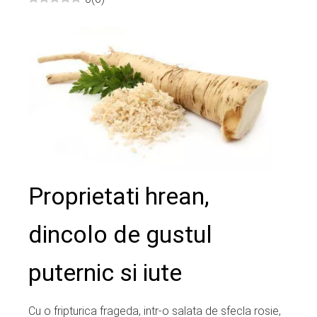
ebook
ter
edIn
erest
mbleupon
Proprietati hrean,
l
dincolo de gustul
puternic si iute
Cu o fripturica frageda, intr-o salata de sfecla rosie,