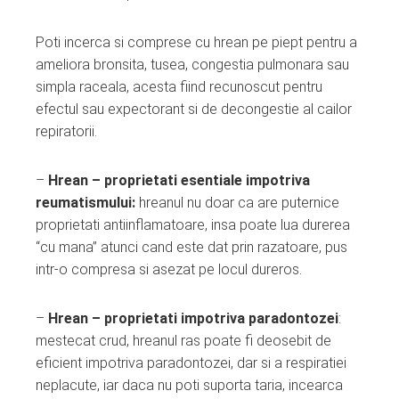
Poti incerca si comprese cu hrean pe piept pentru a
ameliora bronsita, tusea, congestia pulmonara sau
simpla raceala, acesta fiind recunoscut pentru
efectul sau expectorant si de decongestie al cailor
repiratorii.
–
Hrean – proprietati esentiale impotriva
reumatismului:
hreanul nu doar ca are puternice
proprietati antiinflamatoare, insa poate lua durerea
“cu mana” atunci cand este dat prin razatoare, pus
intr-o compresa si asezat pe locul dureros.
–
Hrean – proprietati impotriva paradontozei
:
mestecat crud, hreanul ras poate fi deosebit de
eficient impotriva paradontozei, dar si a respiratiei
neplacute, iar daca nu poti suporta taria, incearca