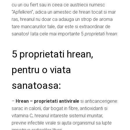
cu un ou fiert sau in ceea ce austriecii numesc
“Apfelkren”, adica un amestec de hrean tocat si mar
ras, hreanul nu doar ca adauga un strop de aroma
tare mancarurilor tale, dar este si extraordinar de
sanatos! Iata cele mai importante 5
proprietati hrean
:
5 proprietati hrean,
pentru o viata
sanatoasa:
–
Hrean – proprietati antivirale
si anticancerigene:
sarac in calorii, dar bogat in fibre, antioxidanti si
vitamina C, hreanul intareste sistemul imunitar,
previne infectiile virale si ajuta organismul sa lupte