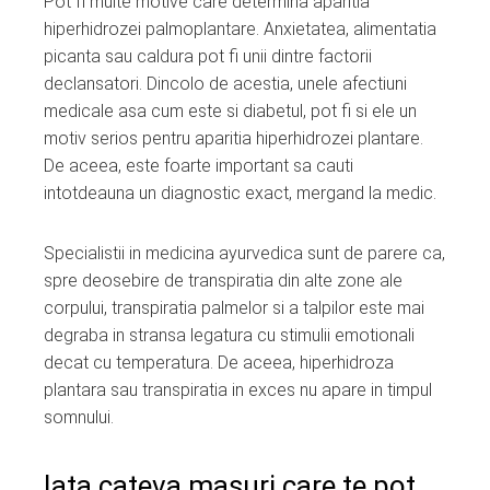
Pot fi multe motive care determina aparitia
hiperhidrozei palmoplantare. Anxietatea, alimentatia
l
picanta sau caldura pot fi unii dintre factorii
declansatori. Dincolo de acestia, unele afectiuni
medicale asa cum este si diabetul, pot fi si ele un
motiv serios pentru aparitia hiperhidrozei plantare.
De aceea, este foarte important sa cauti
intotdeauna un diagnostic exact, mergand la medic.
Specialistii in medicina ayurvedica sunt de parere ca,
spre deosebire de transpiratia din alte zone ale
corpului, transpiratia palmelor si a talpilor este mai
degraba in stransa legatura cu stimulii emotionali
decat cu temperatura. De aceea, hiperhidroza
plantara sau transpiratia in exces nu apare in timpul
somnului.
Iata cateva masuri care te pot