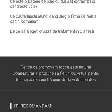
Ce este o baterie de baie cu dușuleț extractibil și
când este utilă?
Ce caută turiștii atunci când aleg o firmă de rent a
car în România?
De ce să alegeți o bază de tratament în Olănești
Pentru ca promovam tot ce este natural,
DoarNatural isi propune sa fie un loc virtual pentru
toti cei care spun DA unui stil de viata sanatos.
ITI RECOMANDAM: