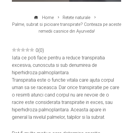
Home
Retete naturale
Palme, subrat si picioare transpirate? Conteaza pe aceste
remedii casnice din Ayurveda!
0
(
0
)
Iata ce poti face pentru a reduce transpiratia
ebook
excesiva, cunoscuta si sub denumirea de
hiperhidroza palmoplantara.
ter
Transpiratia este o functie vitala care ajuta corpul
uman sa se raceasca. Dar orice transpiratie pe care
edIn
o resimti atunci cand corpul nu are nevoie de o
racire este considerata transpiratie in exces, sau
erest
hiperhidroza palmoplantara. Aceasta apare in
general la nivelul palmelor, talpilor si la subrat.
mbleupon