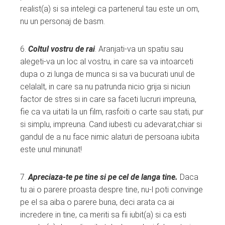
realist(a) si sa intelegi ca partenerul tau este un om,
nu un personaj de basm.
6.
Coltul vostru de rai
. Aranjati-va un spatiu sau
alegeti-va un loc al vostru, in care sa va intoarceti
dupa o zi lunga de munca si sa va bucurati unul de
celalalt, in care sa nu patrunda nicio grija si niciun
factor de stres si in care sa faceti lucruri impreuna,
fie ca va uitati la un film, rasfoiti o carte sau stati, pur
si simplu, impreuna. Cand iubesti cu adevarat,chiar si
gandul de a nu face nimic alaturi de persoana iubita
este unul minunat!
7.
Apreciaza-te pe tine si pe cel de langa tine.
Daca
tu ai o parere proasta despre tine, nu-l poti convinge
pe el sa aiba o parere buna, deci arata ca ai
incredere in tine, ca meriti sa fii iubit(a) si ca esti