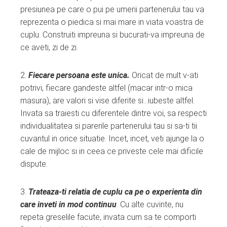
presiunea pe care o pui pe umerii partenerului tau va
reprezenta o piedica si mai mare in viata voastra de
cuplu. Construiti impreuna si bucurati-va impreuna de
ce aveti, zi de zi.
2.
Fiecare persoana este unica.
Oricat de mult v-ati
potrivi, fiecare gandeste altfel (macar intr-o mica
masura), are valori si vise diferite si…iubeste altfel.
Invata sa traiesti cu diferentele dintre voi, sa respecti
individualitatea si parerile partenerului tau si sa-ti tii
cuvantul in orice situatie. Incet, incet, veti ajunge la o
cale de mijloc si in ceea ce priveste cele mai dificile
dispute.
3.
Trateaza-ti relatia de cuplu ca pe o experienta din
care inveti in mod continuu
. Cu alte cuvinte, nu
repeta greselile facute, invata cum sa te comporti