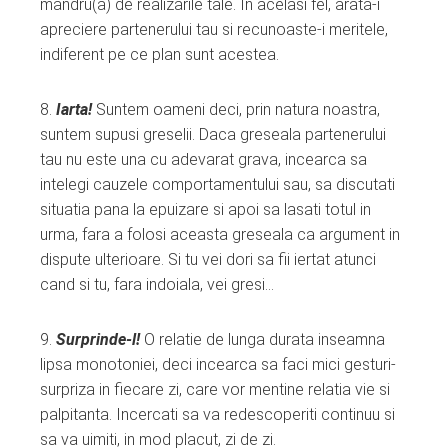
mandru(a) de realizarile tale. In acelasi fel, arata-i
apreciere partenerului tau si recunoaste-i meritele,
indiferent pe ce plan sunt acestea.
8.
Iarta!
Suntem oameni deci, prin natura noastra,
suntem supusi greselii. Daca greseala partenerului
tau nu este una cu adevarat grava, incearca sa
intelegi cauzele comportamentului sau, sa discutati
situatia pana la epuizare si apoi sa lasati totul in
urma, fara a folosi aceasta greseala ca argument in
dispute ulterioare. Si tu vei dori sa fii iertat atunci
cand si tu, fara indoiala, vei gresi…
9.
Surprinde-
l!
O relatie de lunga durata inseamna
lipsa monotoniei, deci incearca sa faci mici gesturi-
surpriza in fiecare zi, care vor mentine relatia vie si
palpitanta. Incercati sa va redescoperiti continuu si
sa va uimiti, in mod placut, zi de zi.