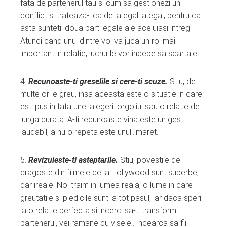
fata de partenerul tau si cum sa gestionezi un
conflict si trateaza-l ca de la egal la egal, pentru ca
asta sunteti: doua parti egale ale aceluiasi intreg.
Atunci cand unul dintre voi va juca un rol mai
important in relatie, lucrurile vor incepe sa scartaie…
4.
Recunoaste-ti greselile si cere-ti scuze.
Stiu, de
multe ori e greu, insa aceasta este o situatie in care
esti pus in fata unei alegeri: orgoliul sau o relatie de
lunga durata. A-ti recunoaste vina este un gest
laudabil, a nu o repeta este unul…maret.
5.
Revizuieste-ti asteptarile.
Stiu, povestile de
dragoste din filmele de la Hollywood sunt superbe,
dar ireale. Noi traim in lumea reala, o lume in care
greutatile si piedicile sunt la tot pasul, iar daca speri
la o relatie perfecta si incerci sa-ti transformi
partenerul, vei ramane cu visele…Incearca sa fii