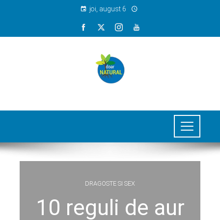
joi, august 6
DRAGOSTE SI SEX
10 reguli de aur