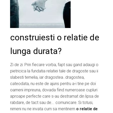
ter
edIn
erest
construiesti o relatie de
mbleupon
lunga durata?
l
Zi de zi. Prin fiecare vorba, fapt sau gand adaugi o
pietricica la fundatia relatiei tale de dragoste sau ii
slabesti temelia, iar dragostea…dragostea,
cateodata, nu este de ajuns pentru a-i tine pe doi
oameni impreuna, dovada fiind numeroase cupluri
aproape perfecte care s-au destramat din lipsa de
rabdare, de tact sau de… comunicare. Si totusi,
nimeni nu ne invata cum sa mentinem
o relatie de