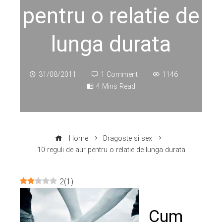
pentru o relatie de
lunga durata
31/08/2011
1 Comment
1146
4 Mins Read
Home
Dragoste si sex
10 reguli de aur pentru o relatie de lunga durata
2
(
1
)
ebook
Cum