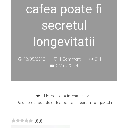
cafea poate fi
secretul
longevitatii
18/05/2012
1 Comment
611
2 Mins Read
Home
Alimentatie
De ce o ceasca de cafea poate fi secretul longevitatii
0
(
0
)