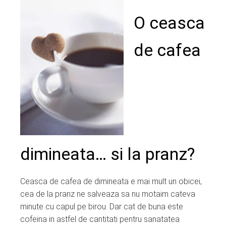
ebook
O ceasca
ter
de cafea
edIn
erest
mbleupon
l
dimineata… si la pranz?
Ceasca de cafea de dimineata e mai mult un obicei,
cea de la pranz ne salveaza sa nu motaim cateva
minute cu capul pe birou. Dar cat de buna este
cofeina in astfel de cantitati pentru sanatatea