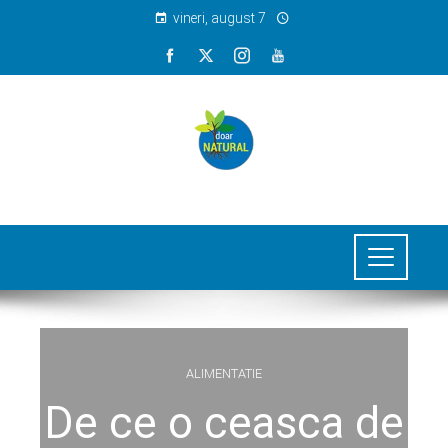
vineri, august 7
ALIMENTATIE
De ce o ceasca de