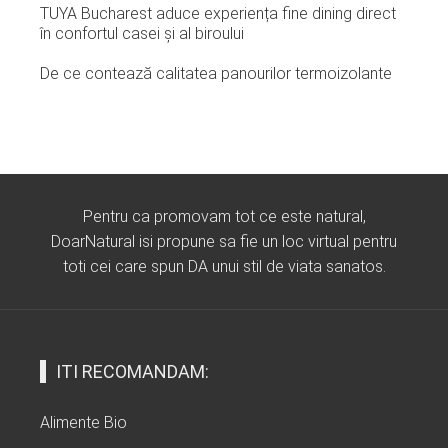
TUYA Bucharest aduce experiența fine dining direct
în confortul casei și al biroului
De ce contează calitatea panourilor termoizolante
Pentru ca promovam tot ce este natural,
DoarNatural isi propune sa fie un loc virtual pentru
toti cei care spun DA unui stil de viata sanatos.
ITI RECOMANDAM:
Alimente Bio